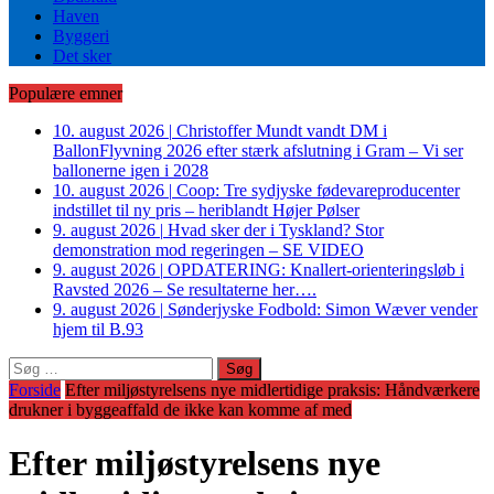
Haven
Byggeri
Det sker
Populære emner
10. august 2026
|
Christoffer Mundt vandt DM i
BallonFlyvning 2026 efter stærk afslutning i Gram – Vi ser
ballonerne igen i 2028
10. august 2026
|
Coop: Tre sydjyske fødevareproducenter
indstillet til ny pris – heriblandt Højer Pølser
9. august 2026
|
Hvad sker der i Tyskland? Stor
demonstration mod regeringen – SE VIDEO
9. august 2026
|
OPDATERING: Knallert-orienteringsløb i
Ravsted 2026 – Se resultaterne her….
9. august 2026
|
Sønderjyske Fodbold: Simon Wæver vender
hjem til B.93
Søg
efter:
Forside
Efter miljøstyrelsens nye midlertidige praksis: Håndværkere
drukner i byggeaffald de ikke kan komme af med
Efter miljøstyrelsens nye