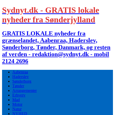
Sydnyt.dk - GRATIS lokale
nyheder fra Sønderjylland
GRATIS LOKALE nyheder fra
grænselandet, Aabenraa, Haderslev,
Sønderborg, Tønder, Danmark, og resten
af verden - redaktion@sydnyt.dk - mobil
2124 2696
Aabenraa
Haderslev
Sønderborg
Tønder
Arrangementer
Erhverv
Mad
Motor
Natur
NYHED