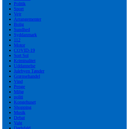
Politik
Sport
Vejr
Arrangementer
Bolig
Sundhed
Syddanmark
112
Motor
COVID-19
Sort Sol
Kriminalitet
Uddannelse
Julebyen Tønder
Grænsehandel
Vind
Penge
Miljø
politi
Kongehuset
Shopping
Musik
Debat
Valg
Dødsfald