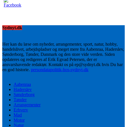
Sydnyt.dk
Her kan du læse om nyheder, arrangementer, sport, natur, hobby,
handelslivet, arbejdspladser og meget mere fra Aabenraa, Haderslev,
Sønderborg, Tønder, Danmark og den store vide verden. Siden
opdateres og redigeres af Erik Egvad Petersen, der er
ansvarshavende redaktør. Kontakt os på ep@sydnyt.dk hvis Du har
en god historie.
persondatapolitik-hos-sydnyt-dk
Aabenraa
Haderslev
Sønderborg
Tønder
Arrangementer
Erhverv
Mad
Motor
Natur