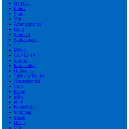
NYHED
Politik
Sport
Vejr
Arrangementer
Bolig
Sundhed
Syddanmark
112
Motor
COVID-19
Sort Sol
Kriminalitet
Uddannelse
Julebyen Tønder
Grænsehandel
Vind
Penge
Miljø
politi
Kongehuset
Shopping
Musik
Debat
Valg