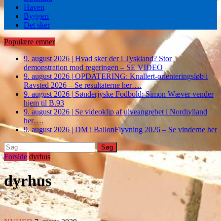
Haven
Byggeri
Det sker
Populære emner
9. august 2026
|
Hvad sker der i Tyskland? Stor
demonstration mod regeringen – SE VIDEO
9. august 2026
|
OPDATERING: Knallert-orienteringsløb i
Ravsted 2026 – Se resultaterne her….
9. august 2026
|
Sønderjyske Fodbold: Simon Wæver vender
hjem til B.93
9. august 2026
|
Se videoklip af ulveangrebet i Nordjylland
her….
9. august 2026
|
DM i BallonFlyvning 2026 – Se vinderne her
Søg
efter:
Forside
dyrhus
dyrhus