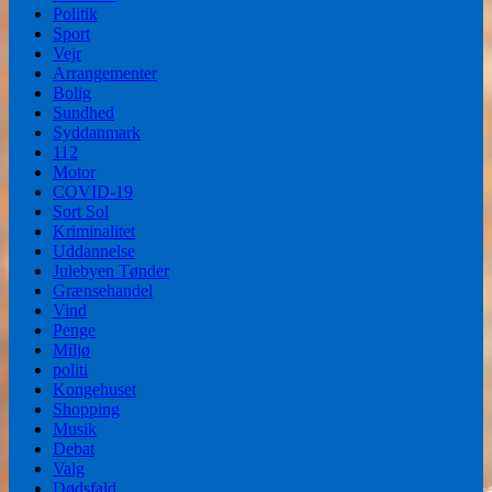
Politik
Sport
Vejr
Arrangementer
Bolig
Sundhed
Syddanmark
112
Motor
COVID-19
Sort Sol
Kriminalitet
Uddannelse
Julebyen Tønder
Grænsehandel
Vind
Penge
Miljø
politi
Kongehuset
Shopping
Musik
Debat
Valg
Dødsfald