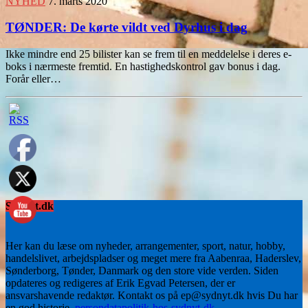
NYHED
7. marts 2020
TØNDER: De kørte vildt ved Dyrhus i dag
Ikke mindre end 25 bilister kan se frem til en meddelelse i deres e-
boks i nærmeste fremtid. En hastighedskontrol gav bonus i dag.
Forår eller…
Sydnyt.dk
Her kan du læse om nyheder, arrangementer, sport, natur, hobby,
handelslivet, arbejdspladser og meget mere fra Aabenraa, Haderslev,
Sønderborg, Tønder, Danmark og den store vide verden. Siden
opdateres og redigeres af Erik Egvad Petersen, der er
ansvarshavende redaktør. Kontakt os på ep@sydnyt.dk hvis Du har
en god historie.
persondatapolitik-hos-sydnyt-dk