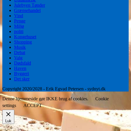
Julebyen Tønder
Grænsehandel
Vind
Penge
Miljø
politi
Kongehuset
Shopping
Musik
Debat
Valg
Dødsfald
Haven
Byggeri
Det sker
Copyright 2020/2028 - Erik Egvad Petersen - sydnyt.dk
Denne hjemmeside gør IKKE brug af cookies.
Cookie
settings
ACCEPT
Luk