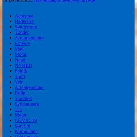
Aabenraa
Haderslev
Sønderborg
Tønder
Arrangementer
Erhverv
Mad
Motor
Natur
NYHED
Politik
Sport
Vejr
Arrangementer
Bolig
Sundhed
Syddanmark
112
Motor
COVID-19
Sort Sol
Kriminalitet
Uddannelse