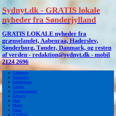
Sydnyt.dk - GRATIS lokale
nyheder fra Sønderjylland
GRATIS LOKALE nyheder fra
grænselandet, Aabenraa, Haderslev,
Sønderborg, Tønder, Danmark, og resten
af verden - redaktion@sydnyt.dk - mobil
2124 2696
Aabenraa
Haderslev
Sønderborg
Tønder
Arrangementer
Erhverv
Mad
Motor
Natur
NYHED