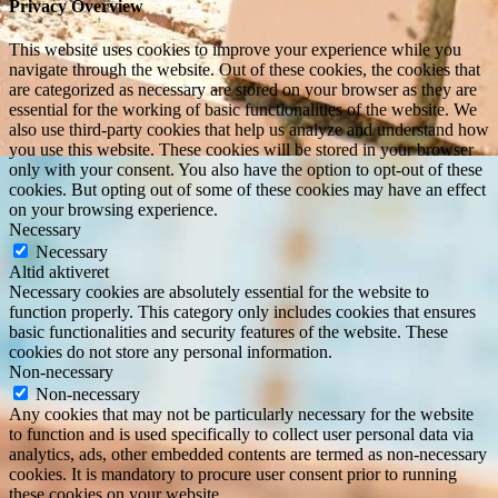
Privacy Overview
This website uses cookies to improve your experience while you
navigate through the website. Out of these cookies, the cookies that
are categorized as necessary are stored on your browser as they are
essential for the working of basic functionalities of the website. We
also use third-party cookies that help us analyze and understand how
you use this website. These cookies will be stored in your browser
only with your consent. You also have the option to opt-out of these
cookies. But opting out of some of these cookies may have an effect
on your browsing experience.
Necessary
Necessary
Altid aktiveret
Necessary cookies are absolutely essential for the website to
function properly. This category only includes cookies that ensures
basic functionalities and security features of the website. These
cookies do not store any personal information.
Non-necessary
Non-necessary
Any cookies that may not be particularly necessary for the website
to function and is used specifically to collect user personal data via
analytics, ads, other embedded contents are termed as non-necessary
cookies. It is mandatory to procure user consent prior to running
these cookies on your website.