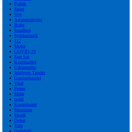
Politik
Sport
Vejr
Arrangementer
Bolig
Sundhed
Syddanmark
112
Motor
COVID-19
Sort Sol
Kriminalitet
Uddannelse
Julebyen Tønder
Grænsehandel
Vind
Penge
Miljø
politi
Kongehuset
Shopping
Musik
Debat
Valg
Dødsfald