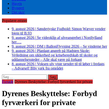
Haven
Byggeri
Det sker
Populære emner
9. august 2026
|
Sønderjyske Fodbold: Simon Wæver vender
hjem til B.93
9. august 2026
|
Se videoklip af ulveangrebet i Nordjylland
her….
9. august 2026
|
DM i BallonFlyvning 2026 – Se vinderne her
9. august 2026
|
Planlagt angreb på Hadsten Skole:
Vejledning om sikkerhed og kriseberedskab til skoler og
uddannelsessteder – Alle skal være på forkant
8. august 2026
|
Voksen ulv viste tænder til til løber i fredags
– Advarsel! Bliv væk fra området
Søg
efter:
Forside
Dyrenes Beskyttelse: Forbyd fyrværkeri for private
Dyrenes Beskyttelse: Forbyd
fyrværkeri for private