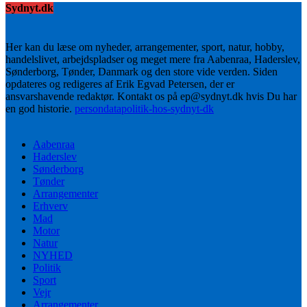
Sydnyt.dk
Her kan du læse om nyheder, arrangementer, sport, natur, hobby,
handelslivet, arbejdspladser og meget mere fra Aabenraa, Haderslev,
Sønderborg, Tønder, Danmark og den store vide verden. Siden
opdateres og redigeres af Erik Egvad Petersen, der er
ansvarshavende redaktør. Kontakt os på ep@sydnyt.dk hvis Du har
en god historie.
persondatapolitik-hos-sydnyt-dk
Aabenraa
Haderslev
Sønderborg
Tønder
Arrangementer
Erhverv
Mad
Motor
Natur
NYHED
Politik
Sport
Vejr
Arrangementer