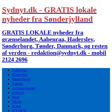
Sydnyt.dk - GRATIS lokale
nyheder fra Sønderjylland
GRATIS LOKALE nyheder fra
grænselandet, Aabenraa, Haderslev,
Sønderborg, Tønder, Danmark, og resten
af verden - redaktion@sydnyt.dk - mobil
2124 2696
Aabenraa
Haderslev
Sønderborg
Tønder
Arrangementer
Erhverv
Mad
Motor
Natur
NYHED