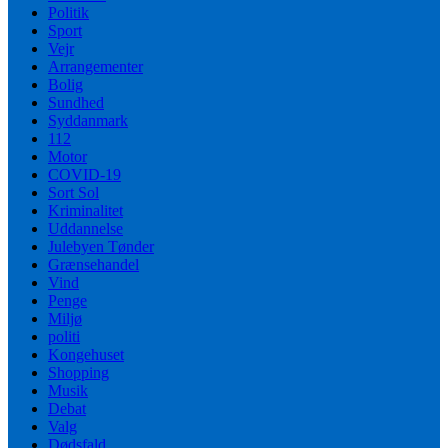
Politik
Sport
Vejr
Arrangementer
Bolig
Sundhed
Syddanmark
112
Motor
COVID-19
Sort Sol
Kriminalitet
Uddannelse
Julebyen Tønder
Grænsehandel
Vind
Penge
Miljø
politi
Kongehuset
Shopping
Musik
Debat
Valg
Dødsfald