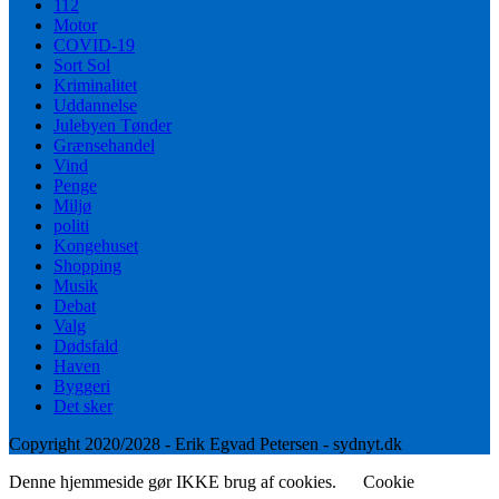
112
Motor
COVID-19
Sort Sol
Kriminalitet
Uddannelse
Julebyen Tønder
Grænsehandel
Vind
Penge
Miljø
politi
Kongehuset
Shopping
Musik
Debat
Valg
Dødsfald
Haven
Byggeri
Det sker
Copyright 2020/2028 - Erik Egvad Petersen - sydnyt.dk
Denne hjemmeside gør IKKE brug af cookies.
Cookie