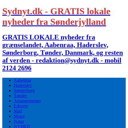
Sydnyt.dk - GRATIS lokale
nyheder fra Sønderjylland
GRATIS LOKALE nyheder fra
grænselandet, Aabenraa, Haderslev,
Sønderborg, Tønder, Danmark, og resten
af verden - redaktion@sydnyt.dk - mobil
2124 2696
Aabenraa
Haderslev
Sønderborg
Tønder
Arrangementer
Erhverv
Mad
Motor
Natur
NYHED