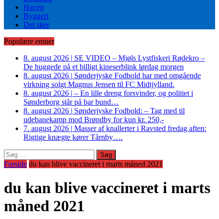
Haven
Byggeri
Det sker
Populære emner
8. august 2026
|
SE VIDEO – Mjøls Lystfiskeri Rødekro –
De huggede på et billigt kineserblink lørdag morgen
8. august 2026
|
Sønderjyske Fodbold har med omgående
virkning solgt Magnus Jensen til FC Midtjylland.
8. august 2026
|
– En lille dreng forsvinder, og politiet i
Sønderborg står på bar bund…
8. august 2026
|
Sønderjyske Fodbold: – Tag med til
udebanekamp mod Brøndby for kun kr. 250,-
7. august 2026
|
Masser af knallerter i Ravsted fredag aften:
Rigtige knægte kører Tårnby….
Søg
efter:
Forside
du kan blive vaccineret i marts måned 2021
du kan blive vaccineret i marts
måned 2021