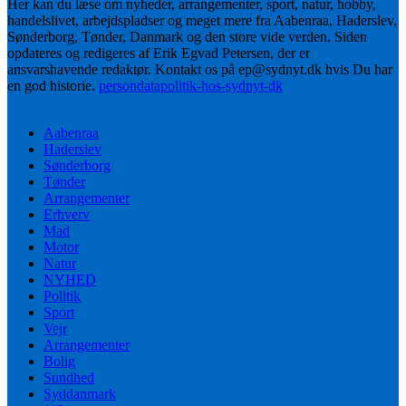
Her kan du læse om nyheder, arrangementer, sport, natur, hobby,
handelslivet, arbejdspladser og meget mere fra Aabenraa, Haderslev,
Sønderborg, Tønder, Danmark og den store vide verden. Siden
opdateres og redigeres af Erik Egvad Petersen, der er
ansvarshavende redaktør. Kontakt os på ep@sydnyt.dk hvis Du har
en god historie.
persondatapolitik-hos-sydnyt-dk
Aabenraa
Haderslev
Sønderborg
Tønder
Arrangementer
Erhverv
Mad
Motor
Natur
NYHED
Politik
Sport
Vejr
Arrangementer
Bolig
Sundhed
Syddanmark