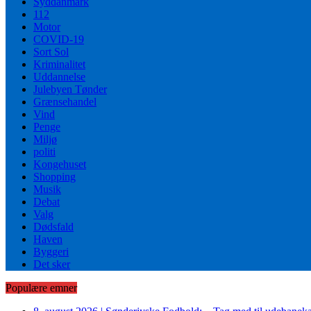
Syddanmark
112
Motor
COVID-19
Sort Sol
Kriminalitet
Uddannelse
Julebyen Tønder
Grænsehandel
Vind
Penge
Miljø
politi
Kongehuset
Shopping
Musik
Debat
Valg
Dødsfald
Haven
Byggeri
Det sker
Populære emner