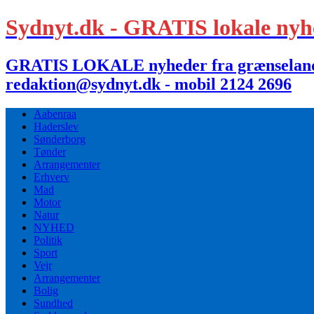
Sydnyt.dk - GRATIS lokale nyh
GRATIS LOKALE nyheder fra grænselandet,
redaktion@sydnyt.dk - mobil 2124 2696
Aabenraa
Haderslev
Sønderborg
Tønder
Arrangementer
Erhverv
Mad
Motor
Natur
NYHED
Politik
Sport
Vejr
Arrangementer
Bolig
Sundhed