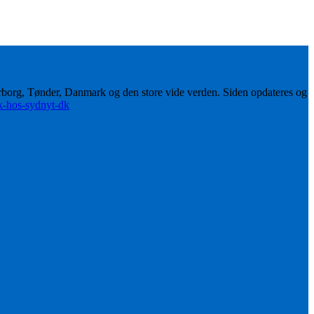
erborg, Tønder, Danmark og den store vide verden. Siden opdateres og
ik-hos-sydnyt-dk