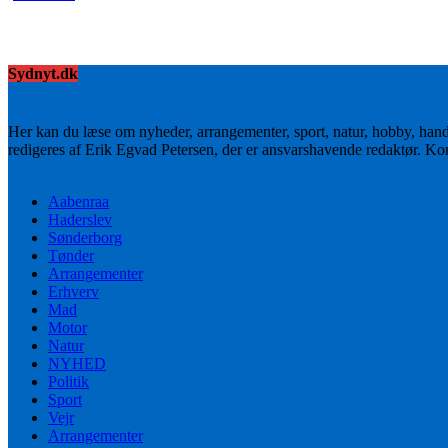
Sydnyt.dk
Her kan du læse om nyheder, arrangementer, sport, natur, hobby, han
redigeres af Erik Egvad Petersen, der er ansvarshavende redaktør. K
Aabenraa
Haderslev
Sønderborg
Tønder
Arrangementer
Erhverv
Mad
Motor
Natur
NYHED
Politik
Sport
Vejr
Arrangementer