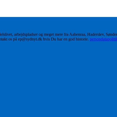
delslivet, arbejdspladser og meget mere fra Aabenraa, Haderslev, Sønd
ontakt os på ep@sydnyt.dk hvis Du har en god historie.
persondatapolit