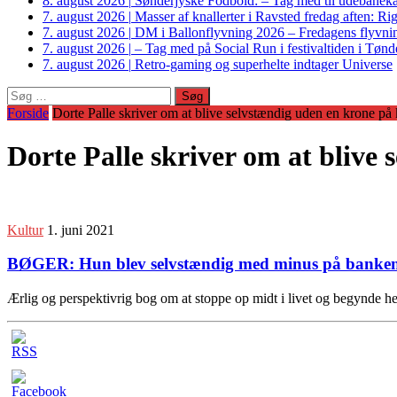
8. august 2026
|
Sønderjyske Fodbold: – Tag med til udebanek
7. august 2026
|
Masser af knallerter i Ravsted fredag aften: 
7. august 2026
|
DM i Ballonflyvning 2026 – Fredagens flyvnin
7. august 2026
|
– Tag med på Social Run i festivaltiden i Tø
7. august 2026
|
Retro-gaming og superhelte indtager Universe
Søg
efter:
Forside
Dorte Palle skriver om at blive selvstændig uden en krone på
Dorte Palle skriver om at blive
Kultur
1. juni 2021
BØGER: Hun blev selvstændig med minus på banke
Ærlig og perspektivrig bog om at stoppe op midt i livet og begynde h