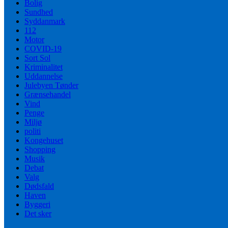
Bolig
Sundhed
Syddanmark
112
Motor
COVID-19
Sort Sol
Kriminalitet
Uddannelse
Julebyen Tønder
Grænsehandel
Vind
Penge
Miljø
politi
Kongehuset
Shopping
Musik
Debat
Valg
Dødsfald
Haven
Byggeri
Det sker