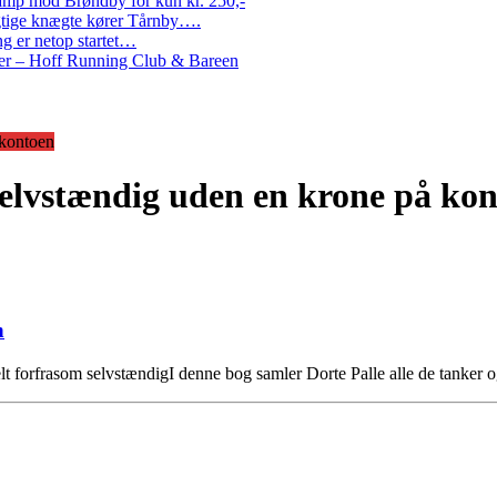
amp mod Brøndby for kun kr. 250,-
Rigtige knægte kører Tårnby….
g er netop startet…
nder – Hoff Running Club & Bareen
 kontoen
 selvstændig uden en krone på ko
n
elt forfrasom selvstændigI denne bog samler Dorte Palle alle de tanker