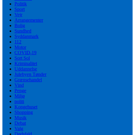
Politik
Sport
Vejr
Arrangementer
Bolig
Sundhed
Syddanmark
112
Motor
COVID-19
Sort Sol
Kriminalitet
Uddannelse
Julebyen Tønder
Grænsehandel
Vind
Penge
Miljø
politi
Kongehuset
Shopping
Musik
Debat
Valg
Dødsfald