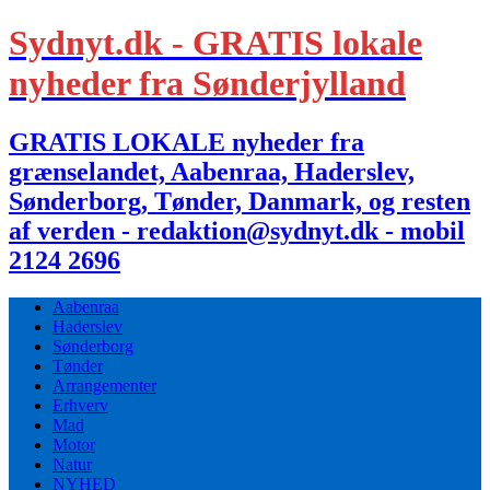
Sydnyt.dk - GRATIS lokale
nyheder fra Sønderjylland
GRATIS LOKALE nyheder fra
grænselandet, Aabenraa, Haderslev,
Sønderborg, Tønder, Danmark, og resten
af verden - redaktion@sydnyt.dk - mobil
2124 2696
Aabenraa
Haderslev
Sønderborg
Tønder
Arrangementer
Erhverv
Mad
Motor
Natur
NYHED