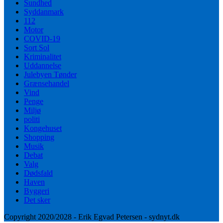
Sundhed
Syddanmark
112
Motor
COVID-19
Sort Sol
Kriminalitet
Uddannelse
Julebyen Tønder
Grænsehandel
Vind
Penge
Miljø
politi
Kongehuset
Shopping
Musik
Debat
Valg
Dødsfald
Haven
Byggeri
Det sker
Copyright 2020/2028 - Erik Egvad Petersen - sydnyt.dk