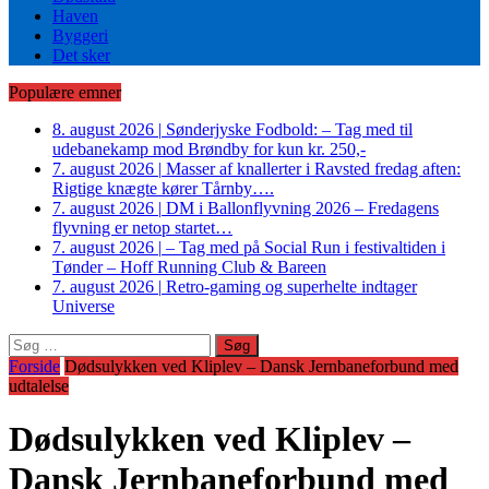
Haven
Byggeri
Det sker
Populære emner
8. august 2026
|
Sønderjyske Fodbold: – Tag med til
udebanekamp mod Brøndby for kun kr. 250,-
7. august 2026
|
Masser af knallerter i Ravsted fredag aften:
Rigtige knægte kører Tårnby….
7. august 2026
|
DM i Ballonflyvning 2026 – Fredagens
flyvning er netop startet…
7. august 2026
|
– Tag med på Social Run i festivaltiden i
Tønder – Hoff Running Club & Bareen
7. august 2026
|
Retro-gaming og superhelte indtager
Universe
Søg
efter:
Forside
Dødsulykken ved Kliplev – Dansk Jernbaneforbund med
udtalelse
Dødsulykken ved Kliplev –
Dansk Jernbaneforbund med