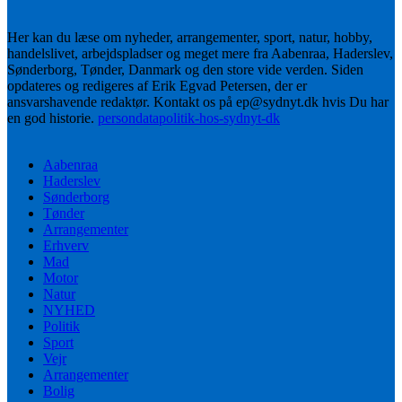
Her kan du læse om nyheder, arrangementer, sport, natur, hobby,
handelslivet, arbejdspladser og meget mere fra Aabenraa, Haderslev,
Sønderborg, Tønder, Danmark og den store vide verden. Siden
opdateres og redigeres af Erik Egvad Petersen, der er
ansvarshavende redaktør. Kontakt os på ep@sydnyt.dk hvis Du har
en god historie.
persondatapolitik-hos-sydnyt-dk
Aabenraa
Haderslev
Sønderborg
Tønder
Arrangementer
Erhverv
Mad
Motor
Natur
NYHED
Politik
Sport
Vejr
Arrangementer
Bolig