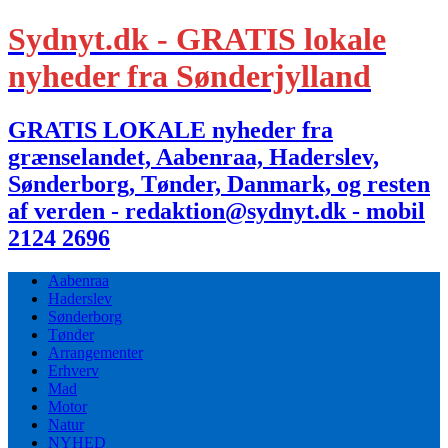
Sydnyt.dk - GRATIS lokale
nyheder fra Sønderjylland
GRATIS LOKALE nyheder fra
grænselandet, Aabenraa, Haderslev,
Sønderborg, Tønder, Danmark, og resten
af verden - redaktion@sydnyt.dk - mobil
2124 2696
Aabenraa
Haderslev
Sønderborg
Tønder
Arrangementer
Erhverv
Mad
Motor
Natur
NYHED