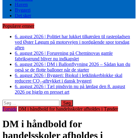
Haven
Byggeri
Det sker
Populære emner
6. august 2026
|
Politiet har lukket tilkørslen til rastepladsen
ved Øster Løgum på motorvejen i nordgående spor torsdag
aften
6. august 2026
|
Forurening på Cheminovas gamle
fabriksgrund bliver nu indkapslet
6. august 2026
|
DM i Ballonflyvning 2026 – Sådan kan du
også se de flotte balloner når de starter
6. august 2026
|
Byggeri: Biokul i letklinkerblokke skal
reducere CO₂-aftrykket i dansk byggeri
6. august 2026
|
Tæl pindsvin nu på lørdag den 8. august
2026 og hjælp en presset art
Søg
efter:
Forside
DM i håndbold for handelsskoler afholdes i Tønder
DM i håndbold for
handelsskoler afholdes i