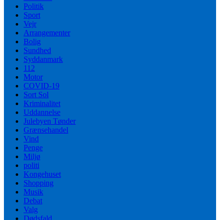
Politik
Sport
Vejr
Arrangementer
Bolig
Sundhed
Syddanmark
112
Motor
COVID-19
Sort Sol
Kriminalitet
Uddannelse
Julebyen Tønder
Grænsehandel
Vind
Penge
Miljø
politi
Kongehuset
Shopping
Musik
Debat
Valg
Dødsfald