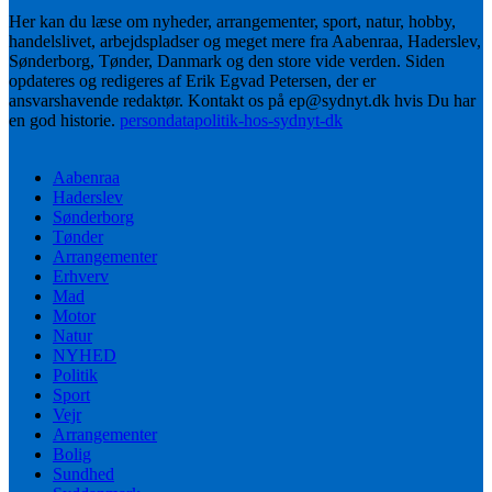
Her kan du læse om nyheder, arrangementer, sport, natur, hobby,
handelslivet, arbejdspladser og meget mere fra Aabenraa, Haderslev,
Sønderborg, Tønder, Danmark og den store vide verden. Siden
opdateres og redigeres af Erik Egvad Petersen, der er
ansvarshavende redaktør. Kontakt os på ep@sydnyt.dk hvis Du har
en god historie.
persondatapolitik-hos-sydnyt-dk
Aabenraa
Haderslev
Sønderborg
Tønder
Arrangementer
Erhverv
Mad
Motor
Natur
NYHED
Politik
Sport
Vejr
Arrangementer
Bolig
Sundhed