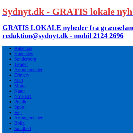
Sydnyt.dk - GRATIS lokale nyh
GRATIS LOKALE nyheder fra grænselandet,
redaktion@sydnyt.dk - mobil 2124 2696
Aabenraa
Haderslev
Sønderborg
Tønder
Arrangementer
Erhverv
Mad
Motor
Natur
NYHED
Politik
Sport
Vejr
Arrangementer
Bolig
Sundhed