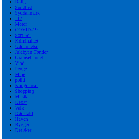
Bolig
Sundhed
Syddanmark
112
Motor
COVID-19
Sort Sol
Kriminalitet
Uddannelse
Julebyen Tønder
Grænsehandel
Vind
Penge
Miljø
politi
Kongehuset
Shopping
Musik
Debat
Valg
Dødsfald
Haven
Byggeri
Det sker