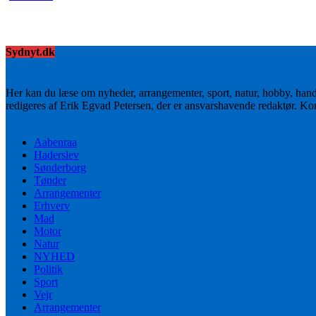
Sydnyt.dk
Her kan du læse om nyheder, arrangementer, sport, natur, hobby, han
redigeres af Erik Egvad Petersen, der er ansvarshavende redaktør. K
Aabenraa
Haderslev
Sønderborg
Tønder
Arrangementer
Erhverv
Mad
Motor
Natur
NYHED
Politik
Sport
Vejr
Arrangementer