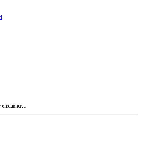
d
 der omdanner…