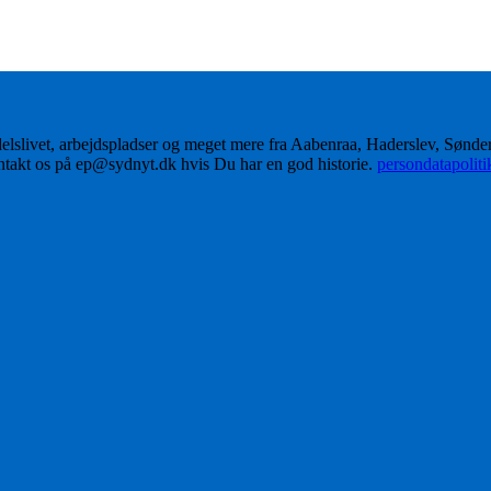
delslivet, arbejdspladser og meget mere fra Aabenraa, Haderslev, Sønd
ontakt os på ep@sydnyt.dk hvis Du har en god historie.
persondatapolit