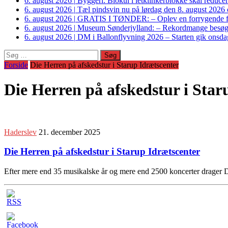
6. august 2026
|
Byggeri: Biokul i letklinkerblokke skal reduce
6. august 2026
|
Tæl pindsvin nu på lørdag den 8. august 2026 o
6. august 2026
|
GRATIS I TØNDER: – Oplev en forrygende fo
6. august 2026
|
Museum Sønderjylland: – Rekordmange besøgte G
6. august 2026
|
DM i Ballonflyvning 2026 – Starten gik onsdag
Søg
efter:
Forside
Die Herren på afskedstur i Starup Idrætscenter
Die Herren på afskedstur i Star
Haderslev
21. december 2025
Die Herren på afskedstur i Starup Idrætscenter
Efter mere end 35 musikalske år og mere end 2500 koncerter drager D