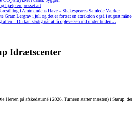
re CO₂-aftrykket i dansk byggeri
g hjælp en presset art
restilling i Amtmandens Have – Shakespeares Samlede Værker
ram Lergrav i juli og det er fortsat en attraktion også i august måne
 aften – Du kan stadig når at få oplevelsen ind under huden…
up Idrætscenter
ie Herren på afskedsturné i 2026. Turneen starter (næsten) i Starup,