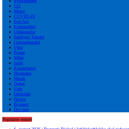
Syddanmark
112
Motor
COVID-19
Sort Sol
Kriminalitet
Uddannelse
Julebyen Tønder
Grænsehandel
Vind
Penge
Miljø
politi
Kongehuset
Shopping
Musik
Debat
Valg
Dødsfald
Haven
Byggeri
Det sker
Populære emner