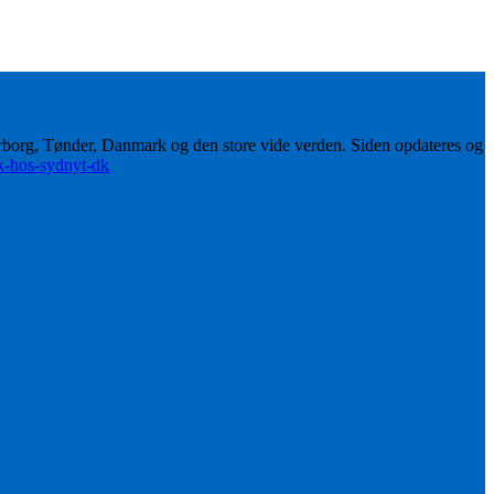
erborg, Tønder, Danmark og den store vide verden. Siden opdateres og
ik-hos-sydnyt-dk