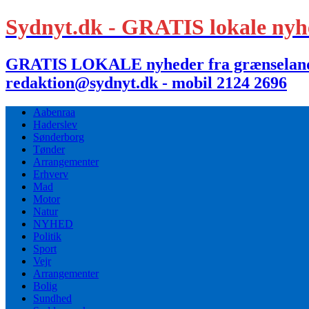
Sydnyt.dk - GRATIS lokale nyh
GRATIS LOKALE nyheder fra grænselandet,
redaktion@sydnyt.dk - mobil 2124 2696
Aabenraa
Haderslev
Sønderborg
Tønder
Arrangementer
Erhverv
Mad
Motor
Natur
NYHED
Politik
Sport
Vejr
Arrangementer
Bolig
Sundhed