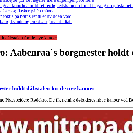
arbejde gør bevægelse mere tilgængelig for flere
gital koordinator til retfærdighedskampen for at få gang i rejefiskerie
 dåser og flasker på én måned
 fokus på børns ret til et liv uden vold
-årig kvinde og en 61-årig mand tiltalt
t dåbstalen for de nye kanoer
: Aabenraa`s borgmester holdt d
ter holdt dåbstalen for de nye kanoer
rønne Pigespejdere Rødekro. De fik nemlig døbt deres nbye kanoer ved