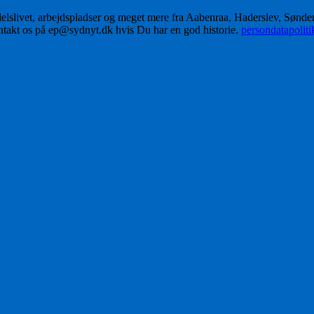
delslivet, arbejdspladser og meget mere fra Aabenraa, Haderslev, Sønd
ontakt os på ep@sydnyt.dk hvis Du har en god historie.
persondatapolit