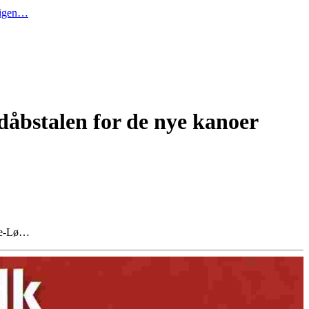
t igen…
åbstalen for de nye kanoer
 Be-Lø…