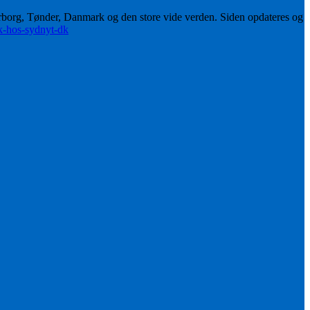
erborg, Tønder, Danmark og den store vide verden. Siden opdateres og
ik-hos-sydnyt-dk