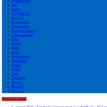
Syddanmark
112
Motor
COVID-19
Sort Sol
Kriminalitet
Uddannelse
Julebyen Tønder
Grænsehandel
Vind
Penge
Miljø
politi
Kongehuset
Shopping
Musik
Debat
Valg
Dødsfald
Haven
Byggeri
Det sker
Populære emner