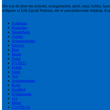
Her kan du læse om nyheder, arrangementer, sport, natur, hobby, han
redigeres af Erik Egvad Petersen, der er ansvarshavende redaktør. K
Aabenraa
Haderslev
Sønderborg
Tønder
Arrangementer
Erhverv
Mad
Motor
Natur
NYHED
Politik
Sport
Vejr
Arrangementer
Bolig
Sundhed
Syddanmark
112
Motor
COVID-19