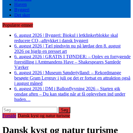
Haven
Byggeri
Det sker
Populære emner
6. august 2026
|
Byggeri: Biokul i letklinkerblokke skal
reducere CO₂-aftrykket i dansk byggeri
6. august 2026
|
Tæl pindsvin nu på lørdag den 8. august
2026 og hjælp en presset art
6. august 2026
|
GRATIS I TØNDER: – Oplev en forrygende
forestilling i Amtmandens Have – Shakespeares Samlede
Værker
6. august 2026
|
Museum Sønderjylland: – Rekordmange
besøgte Gram Lergrav i juli og det er fortsat en attraktion også
i august måned
6. august 2026
|
DM i Ballonflyvning 2026 – Starten gik
onsdag aften – Du kan stadig når at få oplevelsen ind under
huden…
Søg
efter:
Forside
Dansk kyst og natur turisme
Dansk kyst og natur turisme