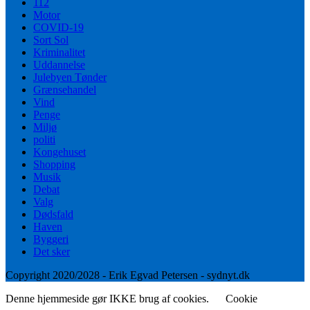
112
Motor
COVID-19
Sort Sol
Kriminalitet
Uddannelse
Julebyen Tønder
Grænsehandel
Vind
Penge
Miljø
politi
Kongehuset
Shopping
Musik
Debat
Valg
Dødsfald
Haven
Byggeri
Det sker
Copyright 2020/2028 - Erik Egvad Petersen - sydnyt.dk
Denne hjemmeside gør IKKE brug af cookies.
Cookie