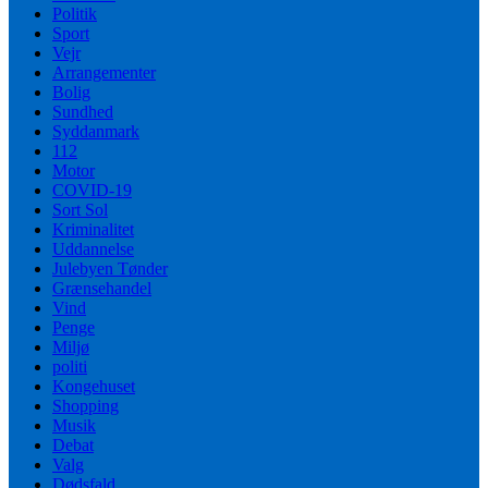
Politik
Sport
Vejr
Arrangementer
Bolig
Sundhed
Syddanmark
112
Motor
COVID-19
Sort Sol
Kriminalitet
Uddannelse
Julebyen Tønder
Grænsehandel
Vind
Penge
Miljø
politi
Kongehuset
Shopping
Musik
Debat
Valg
Dødsfald