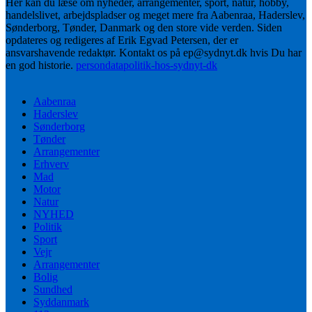
Her kan du læse om nyheder, arrangementer, sport, natur, hobby,
handelslivet, arbejdspladser og meget mere fra Aabenraa, Haderslev,
Sønderborg, Tønder, Danmark og den store vide verden. Siden
opdateres og redigeres af Erik Egvad Petersen, der er
ansvarshavende redaktør. Kontakt os på ep@sydnyt.dk hvis Du har
en god historie.
persondatapolitik-hos-sydnyt-dk
Aabenraa
Haderslev
Sønderborg
Tønder
Arrangementer
Erhverv
Mad
Motor
Natur
NYHED
Politik
Sport
Vejr
Arrangementer
Bolig
Sundhed
Syddanmark