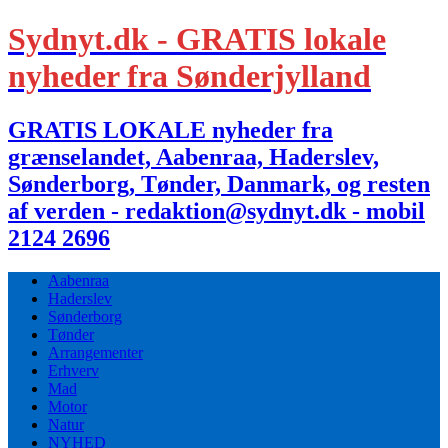
Sydnyt.dk - GRATIS lokale
nyheder fra Sønderjylland
GRATIS LOKALE nyheder fra
grænselandet, Aabenraa, Haderslev,
Sønderborg, Tønder, Danmark, og resten
af verden - redaktion@sydnyt.dk - mobil
2124 2696
Aabenraa
Haderslev
Sønderborg
Tønder
Arrangementer
Erhverv
Mad
Motor
Natur
NYHED