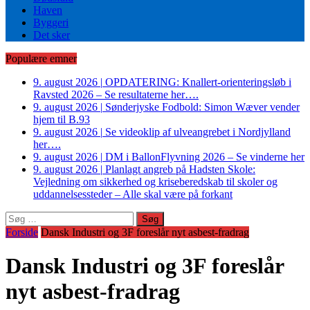
Haven
Byggeri
Det sker
Populære emner
9. august 2026
|
OPDATERING: Knallert-orienteringsløb i
Ravsted 2026 – Se resultaterne her….
9. august 2026
|
Sønderjyske Fodbold: Simon Wæver vender
hjem til B.93
9. august 2026
|
Se videoklip af ulveangrebet i Nordjylland
her….
9. august 2026
|
DM i BallonFlyvning 2026 – Se vinderne her
9. august 2026
|
Planlagt angreb på Hadsten Skole:
Vejledning om sikkerhed og kriseberedskab til skoler og
uddannelsessteder – Alle skal være på forkant
Søg
efter:
Forside
Dansk Industri og 3F foreslår nyt asbest-fradrag
Dansk Industri og 3F foreslår
nyt asbest-fradrag