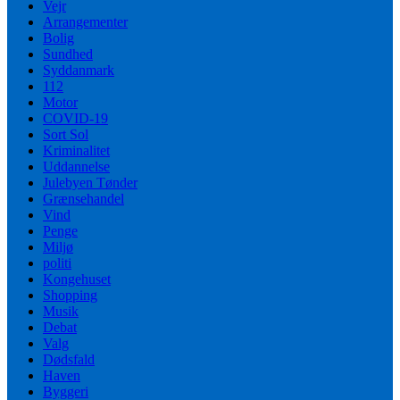
Vejr
Arrangementer
Bolig
Sundhed
Syddanmark
112
Motor
COVID-19
Sort Sol
Kriminalitet
Uddannelse
Julebyen Tønder
Grænsehandel
Vind
Penge
Miljø
politi
Kongehuset
Shopping
Musik
Debat
Valg
Dødsfald
Haven
Byggeri