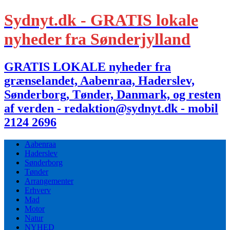
Sydnyt.dk - GRATIS lokale
nyheder fra Sønderjylland
GRATIS LOKALE nyheder fra
grænselandet, Aabenraa, Haderslev,
Sønderborg, Tønder, Danmark, og resten
af verden - redaktion@sydnyt.dk - mobil
2124 2696
Aabenraa
Haderslev
Sønderborg
Tønder
Arrangementer
Erhverv
Mad
Motor
Natur
NYHED