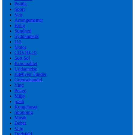
Politik
Sport
Vejr
Arrangementer
Bolig
Sundhed
Syddanmark
112
Motor
COVID-19
Sort Sol
Kriminalitet
Uddannelse
Julebyen Tønder
Grænsehandel
Vind
Penge
Miljø
politi
Kongehuset
Shopping
Musik
Debat
Valg
Dødsfald