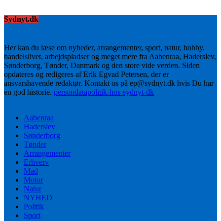
Sydnyt.dk
Her kan du læse om nyheder, arrangementer, sport, natur, hobby,
handelslivet, arbejdspladser og meget mere fra Aabenraa, Haderslev,
Sønderborg, Tønder, Danmark og den store vide verden. Siden
opdateres og redigeres af Erik Egvad Petersen, der er
ansvarshavende redaktør. Kontakt os på ep@sydnyt.dk hvis Du har
en god historie.
persondatapolitik-hos-sydnyt-dk
Aabenraa
Haderslev
Sønderborg
Tønder
Arrangementer
Erhverv
Mad
Motor
Natur
NYHED
Politik
Sport