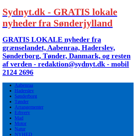
Sydnyt.dk - GRATIS lokale
nyheder fra Sønderjylland
GRATIS LOKALE nyheder fra
grænselandet, Aabenraa, Haderslev,
Sønderborg, Tønder, Danmark, og resten
af verden - redaktion@sydnyt.dk - mobil
2124 2696
Aabenraa
Haderslev
Sønderborg
Tønder
Arrangementer
Erhverv
Mad
Motor
Natur
NYHED