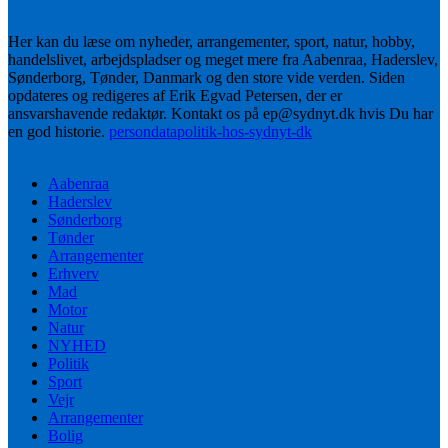
Her kan du læse om nyheder, arrangementer, sport, natur, hobby,
handelslivet, arbejdspladser og meget mere fra Aabenraa, Haderslev,
Sønderborg, Tønder, Danmark og den store vide verden. Siden
opdateres og redigeres af Erik Egvad Petersen, der er
ansvarshavende redaktør. Kontakt os på ep@sydnyt.dk hvis Du har
en god historie.
persondatapolitik-hos-sydnyt-dk
Aabenraa
Haderslev
Sønderborg
Tønder
Arrangementer
Erhverv
Mad
Motor
Natur
NYHED
Politik
Sport
Vejr
Arrangementer
Bolig