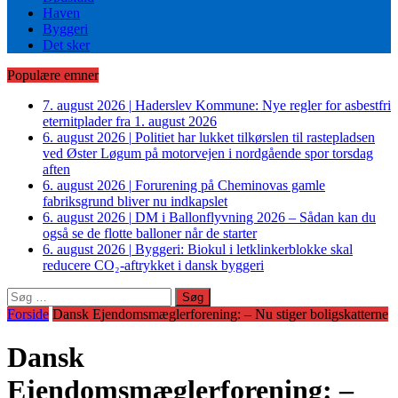
Haven
Byggeri
Det sker
Populære emner
7. august 2026
|
Haderslev Kommune: Nye regler for asbestfri
eternitplader fra 1. august 2026
6. august 2026
|
Politiet har lukket tilkørslen til rastepladsen
ved Øster Løgum på motorvejen i nordgående spor torsdag
aften
6. august 2026
|
Forurening på Cheminovas gamle
fabriksgrund bliver nu indkapslet
6. august 2026
|
DM i Ballonflyvning 2026 – Sådan kan du
også se de flotte balloner når de starter
6. august 2026
|
Byggeri: Biokul i letklinkerblokke skal
reducere CO₂-aftrykket i dansk byggeri
Søg
efter:
Forside
Dansk Ejendomsmæglerforening: – Nu stiger boligskatterne
Dansk
Ejendomsmæglerforening: –