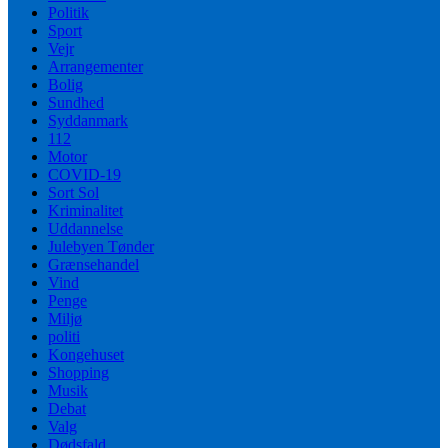
Politik
Sport
Vejr
Arrangementer
Bolig
Sundhed
Syddanmark
112
Motor
COVID-19
Sort Sol
Kriminalitet
Uddannelse
Julebyen Tønder
Grænsehandel
Vind
Penge
Miljø
politi
Kongehuset
Shopping
Musik
Debat
Valg
Dødsfald