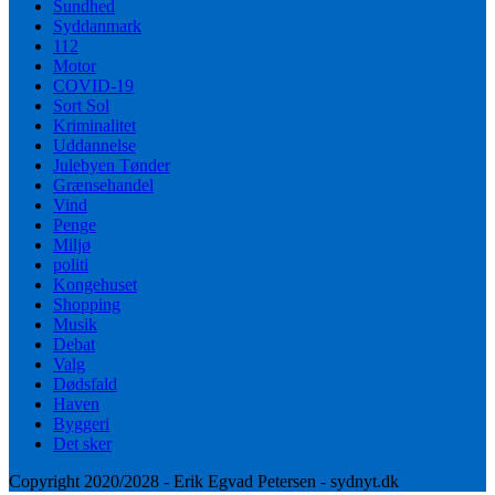
Sundhed
Syddanmark
112
Motor
COVID-19
Sort Sol
Kriminalitet
Uddannelse
Julebyen Tønder
Grænsehandel
Vind
Penge
Miljø
politi
Kongehuset
Shopping
Musik
Debat
Valg
Dødsfald
Haven
Byggeri
Det sker
Copyright 2020/2028 - Erik Egvad Petersen - sydnyt.dk