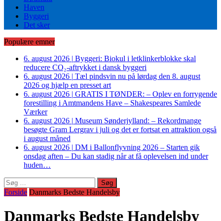
Haven
Byggeri
Det sker
Populære emner
6. august 2026
|
Byggeri: Biokul i letklinkerblokke skal
reducere CO₂-aftrykket i dansk byggeri
6. august 2026
|
Tæl pindsvin nu på lørdag den 8. august
2026 og hjælp en presset art
6. august 2026
|
GRATIS I TØNDER: – Oplev en forrygende
forestilling i Amtmandens Have – Shakespeares Samlede
Værker
6. august 2026
|
Museum Sønderjylland: – Rekordmange
besøgte Gram Lergrav i juli og det er fortsat en attraktion også
i august måned
6. august 2026
|
DM i Ballonflyvning 2026 – Starten gik
onsdag aften – Du kan stadig når at få oplevelsen ind under
huden…
Søg
efter:
Forside
Danmarks Bedste Handelsby
Danmarks Bedste Handelsby