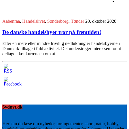
Aabenraa
,
Handelslivet
,
Sønderborg
,
Tønder
20. oktober 2020
De danske handelsbyer tror på fremtiden!
Efter en mere eller mindre frivillig nedlukning er handelsbyerne i
Danmark tilbage i fuld aktivitet. Det understreger interessen for at
deltage i konkurrencen om at…
Sydnyt.dk
Her kan du læse om nyheder, arrangementer, sport, natur, hobby,
handelslivet, arbejdspladser og meget mere fra Aabenraa, Haderslev,