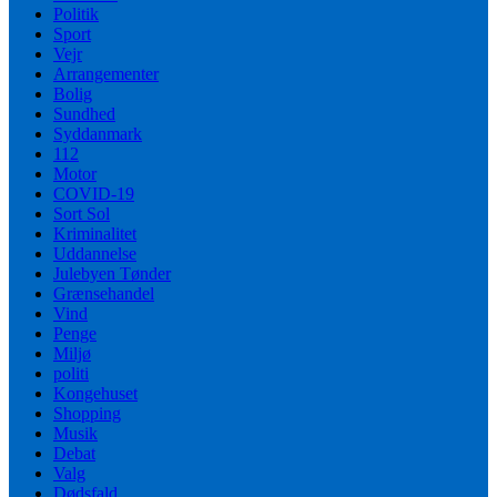
Politik
Sport
Vejr
Arrangementer
Bolig
Sundhed
Syddanmark
112
Motor
COVID-19
Sort Sol
Kriminalitet
Uddannelse
Julebyen Tønder
Grænsehandel
Vind
Penge
Miljø
politi
Kongehuset
Shopping
Musik
Debat
Valg
Dødsfald