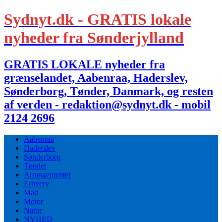
Sydnyt.dk - GRATIS lokale
nyheder fra Sønderjylland
GRATIS LOKALE nyheder fra
grænselandet, Aabenraa, Haderslev,
Sønderborg, Tønder, Danmark, og resten
af verden - redaktion@sydnyt.dk - mobil
2124 2696
Aabenraa
Haderslev
Sønderborg
Tønder
Arrangementer
Erhverv
Mad
Motor
Natur
NYHED