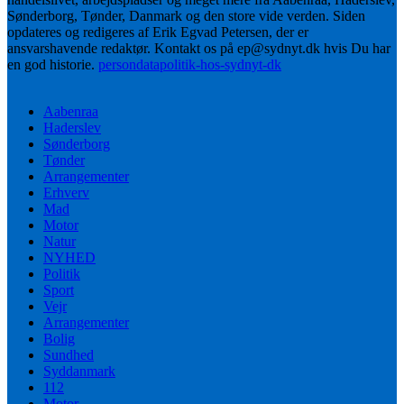
Sønderborg, Tønder, Danmark og den store vide verden. Siden
opdateres og redigeres af Erik Egvad Petersen, der er
ansvarshavende redaktør. Kontakt os på ep@sydnyt.dk hvis Du har
en god historie.
persondatapolitik-hos-sydnyt-dk
Aabenraa
Haderslev
Sønderborg
Tønder
Arrangementer
Erhverv
Mad
Motor
Natur
NYHED
Politik
Sport
Vejr
Arrangementer
Bolig
Sundhed
Syddanmark
112
Motor