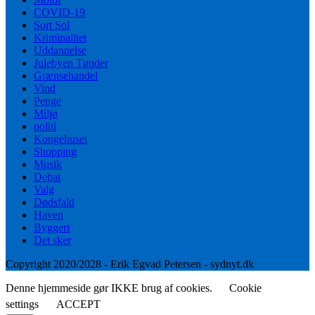
COVID-19
Sort Sol
Kriminalitet
Uddannelse
Julebyen Tønder
Grænsehandel
Vind
Penge
Miljø
politi
Kongehuset
Shopping
Musik
Debat
Valg
Dødsfald
Haven
Byggeri
Det sker
Copyright 2020/2028 - Erik Egvad Petersen - sydnyt.dk
Denne hjemmeside gør IKKE brug af cookies.
Cookie
settings
ACCEPT