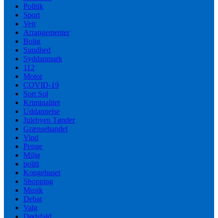
Politik
Sport
Vejr
Arrangementer
Bolig
Sundhed
Syddanmark
112
Motor
COVID-19
Sort Sol
Kriminalitet
Uddannelse
Julebyen Tønder
Grænsehandel
Vind
Penge
Miljø
politi
Kongehuset
Shopping
Musik
Debat
Valg
Dødsfald