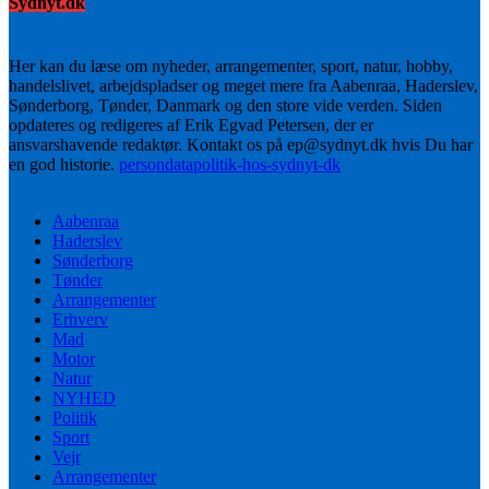
Sydnyt.dk
Her kan du læse om nyheder, arrangementer, sport, natur, hobby,
handelslivet, arbejdspladser og meget mere fra Aabenraa, Haderslev,
Sønderborg, Tønder, Danmark og den store vide verden. Siden
opdateres og redigeres af Erik Egvad Petersen, der er
ansvarshavende redaktør. Kontakt os på ep@sydnyt.dk hvis Du har
en god historie.
persondatapolitik-hos-sydnyt-dk
Aabenraa
Haderslev
Sønderborg
Tønder
Arrangementer
Erhverv
Mad
Motor
Natur
NYHED
Politik
Sport
Vejr
Arrangementer