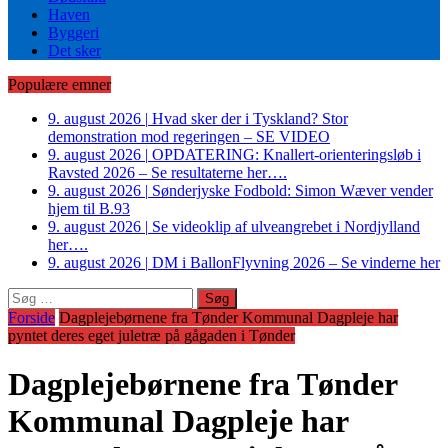
Haven
Byggeri
Det sker
Populære emner
9. august 2026
|
Hvad sker der i Tyskland? Stor
demonstration mod regeringen – SE VIDEO
9. august 2026
|
OPDATERING: Knallert-orienteringsløb i
Ravsted 2026 – Se resultaterne her….
9. august 2026
|
Sønderjyske Fodbold: Simon Wæver vender
hjem til B.93
9. august 2026
|
Se videoklip af ulveangrebet i Nordjylland
her….
9. august 2026
|
DM i BallonFlyvning 2026 – Se vinderne her
Søg
efter:
Forside
Dagplejebørnene fra Tønder Kommunal Dagpleje har
pyntet deres eget juletræ på gågaden i Tønder
Dagplejebørnene fra Tønder
Kommunal Dagpleje har