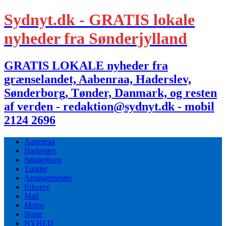
Sydnyt.dk - GRATIS lokale
nyheder fra Sønderjylland
GRATIS LOKALE nyheder fra
grænselandet, Aabenraa, Haderslev,
Sønderborg, Tønder, Danmark, og resten
af verden - redaktion@sydnyt.dk - mobil
2124 2696
Aabenraa
Haderslev
Sønderborg
Tønder
Arrangementer
Erhverv
Mad
Motor
Natur
NYHED