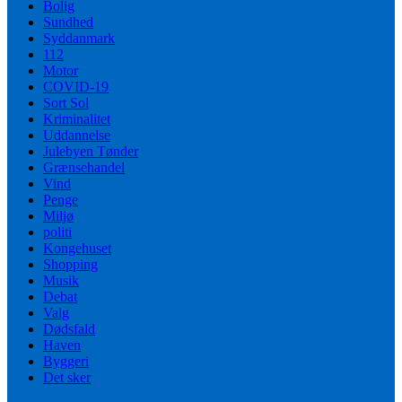
Bolig
Sundhed
Syddanmark
112
Motor
COVID-19
Sort Sol
Kriminalitet
Uddannelse
Julebyen Tønder
Grænsehandel
Vind
Penge
Miljø
politi
Kongehuset
Shopping
Musik
Debat
Valg
Dødsfald
Haven
Byggeri
Det sker