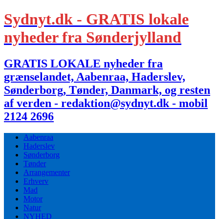
Sydnyt.dk - GRATIS lokale
nyheder fra Sønderjylland
GRATIS LOKALE nyheder fra
grænselandet, Aabenraa, Haderslev,
Sønderborg, Tønder, Danmark, og resten
af verden - redaktion@sydnyt.dk - mobil
2124 2696
Aabenraa
Haderslev
Sønderborg
Tønder
Arrangementer
Erhverv
Mad
Motor
Natur
NYHED