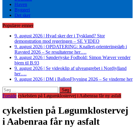
Haven
Byggeri
Det sker
Populære emner
9. august 2026
|
Hvad sker der i Tyskland? Stor
demonstration mod regeringen – SE VIDEO
9. august 2026
|
OPDATERING: Knallert-orienteringsløb i
Ravsted 2026 – Se resultaterne her….
9. august 2026
|
Sønderjyske Fodbold: Simon Wæver vender
hjem til B.93
9. august 2026
|
Se videoklip af ulveangrebet i Nordjylland
her….
9. august 2026
|
DM i BallonFlyvning 2026 – Se vinderne her
Søg
efter:
Forside
cykelstien på Løgumklostervej i Aabenraa får ny asfalt
cykelstien på Løgumklostervej
i Aabenraa får ny asfalt