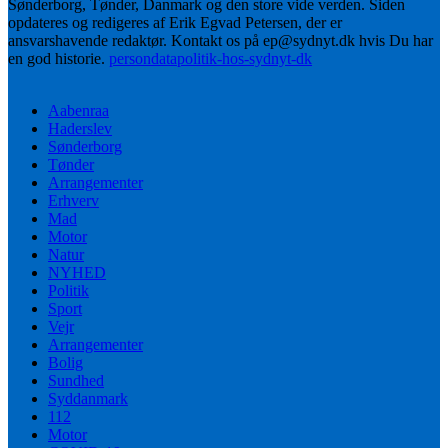
Sønderborg, Tønder, Danmark og den store vide verden. Siden
opdateres og redigeres af Erik Egvad Petersen, der er
ansvarshavende redaktør. Kontakt os på ep@sydnyt.dk hvis Du har
en god historie.
persondatapolitik-hos-sydnyt-dk
Aabenraa
Haderslev
Sønderborg
Tønder
Arrangementer
Erhverv
Mad
Motor
Natur
NYHED
Politik
Sport
Vejr
Arrangementer
Bolig
Sundhed
Syddanmark
112
Motor