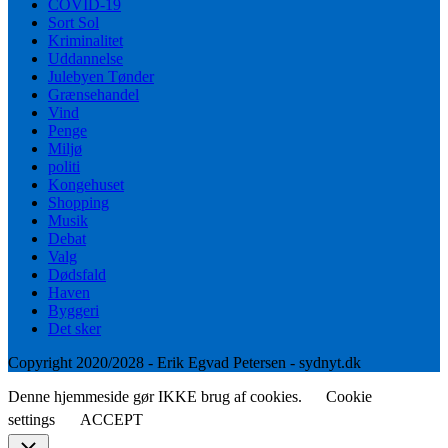
COVID-19
Sort Sol
Kriminalitet
Uddannelse
Julebyen Tønder
Grænsehandel
Vind
Penge
Miljø
politi
Kongehuset
Shopping
Musik
Debat
Valg
Dødsfald
Haven
Byggeri
Det sker
Copyright 2020/2028 - Erik Egvad Petersen - sydnyt.dk
Denne hjemmeside gør IKKE brug af cookies.
Cookie
settings
ACCEPT