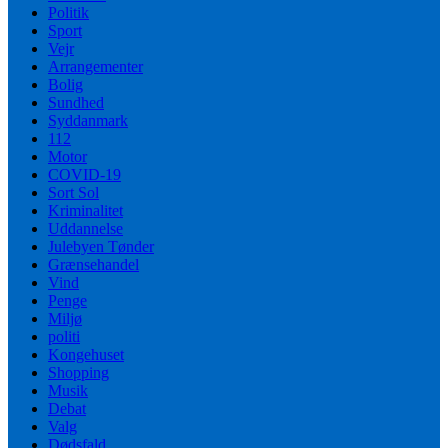
Politik
Sport
Vejr
Arrangementer
Bolig
Sundhed
Syddanmark
112
Motor
COVID-19
Sort Sol
Kriminalitet
Uddannelse
Julebyen Tønder
Grænsehandel
Vind
Penge
Miljø
politi
Kongehuset
Shopping
Musik
Debat
Valg
Dødsfald