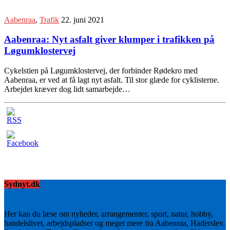
Aabenraa
,
Trafik
22. juni 2021
Aabenraa: Nyt asfalt giver klumper i trafikken på
Løgumklostervej
Cykelstien på Løgumklostervej, der forbinder Rødekro med
Aabenraa, er ved at få lagt nyt asfalt. Til stor glæde for cyklisterne.
Arbejdet kræver dog lidt samarbejde…
Sydnyt.dk
Her kan du læse om nyheder, arrangementer, sport, natur, hobby,
handelslivet, arbejdspladser og meget mere fra Aabenraa, Haderslev,