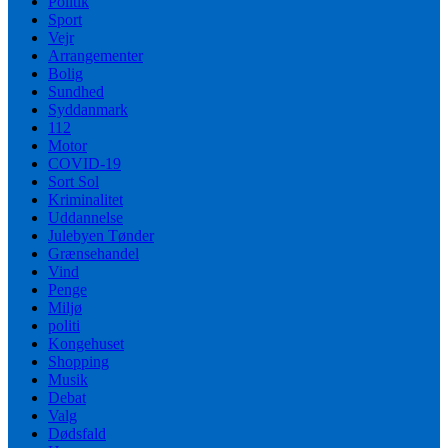
Politik
Sport
Vejr
Arrangementer
Bolig
Sundhed
Syddanmark
112
Motor
COVID-19
Sort Sol
Kriminalitet
Uddannelse
Julebyen Tønder
Grænsehandel
Vind
Penge
Miljø
politi
Kongehuset
Shopping
Musik
Debat
Valg
Dødsfald