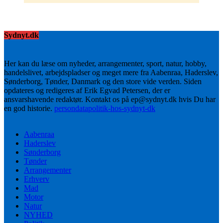
Sydnyt.dk
Her kan du læse om nyheder, arrangementer, sport, natur, hobby,
handelslivet, arbejdspladser og meget mere fra Aabenraa, Haderslev,
Sønderborg, Tønder, Danmark og den store vide verden. Siden
opdateres og redigeres af Erik Egvad Petersen, der er
ansvarshavende redaktør. Kontakt os på ep@sydnyt.dk hvis Du har
en god historie.
persondatapolitik-hos-sydnyt-dk
Aabenraa
Haderslev
Sønderborg
Tønder
Arrangementer
Erhverv
Mad
Motor
Natur
NYHED