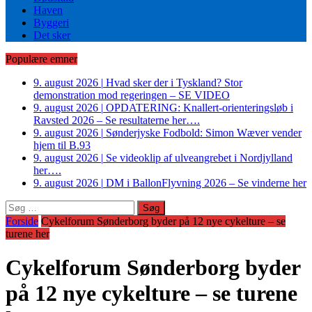
Haven
Byggeri
Det sker
Populære emner
9. august 2026
|
Hvad sker der i Tyskland? Stor
demonstration mod regeringen – SE VIDEO
9. august 2026
|
OPDATERING: Knallert-orienteringsløb i
Ravsted 2026 – Se resultaterne her….
9. august 2026
|
Sønderjyske Fodbold: Simon Wæver vender
hjem til B.93
9. august 2026
|
Se videoklip af ulveangrebet i Nordjylland
her….
9. august 2026
|
DM i BallonFlyvning 2026 – Se vinderne her
Søg
efter:
Forside
Cykelforum Sønderborg byder på 12 nye cykelture – se
turene her
Cykelforum Sønderborg byder
på 12 nye cykelture – se turene