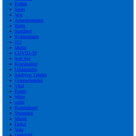
Politik
Sport
Vejr
Arrangementer
Bolig
Sundhed
Syddanmark
112
Motor
COVID-19
Sort Sol
Kriminalitet
Uddannelse
Julebyen Tønder
Grænsehandel
Vind
Penge
Miljø
politi
Kongehuset
Shopping
Musik
Debat
Valg
Dødsfald