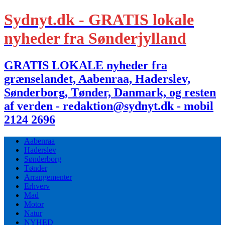
Sydnyt.dk - GRATIS lokale
nyheder fra Sønderjylland
GRATIS LOKALE nyheder fra
grænselandet, Aabenraa, Haderslev,
Sønderborg, Tønder, Danmark, og resten
af verden - redaktion@sydnyt.dk - mobil
2124 2696
Aabenraa
Haderslev
Sønderborg
Tønder
Arrangementer
Erhverv
Mad
Motor
Natur
NYHED