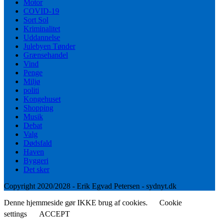
Motor
COVID-19
Sort Sol
Kriminalitet
Uddannelse
Julebyen Tønder
Grænsehandel
Vind
Penge
Miljø
politi
Kongehuset
Shopping
Musik
Debat
Valg
Dødsfald
Haven
Byggeri
Det sker
Copyright 2020/2028 - Erik Egvad Petersen - sydnyt.dk
Denne hjemmeside gør IKKE brug af cookies.
Cookie
settings
ACCEPT