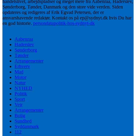
handelslivet, arbejdspladser og meget mere fra Aabenraa, Haderslev,
Sønderborg, Tønder, Danmark og den store vide verden. Siden
opdateres og redigeres af Erik Egvad Petersen, der er
ansvarshavende redaktør. Kontakt os på ep@sydnyt.dk hvis Du har
en god historie.
persondatapolitik-hos-sydnyt-dk
Aabenraa
Haderslev
Sønderborg
Tønder
Arrangementer
Erhverv
Mad
Motor
Natur
NYHED
Politik
Sport
Vejr
Arrangementer
Bolig
Sundhed
Syddanmark
112