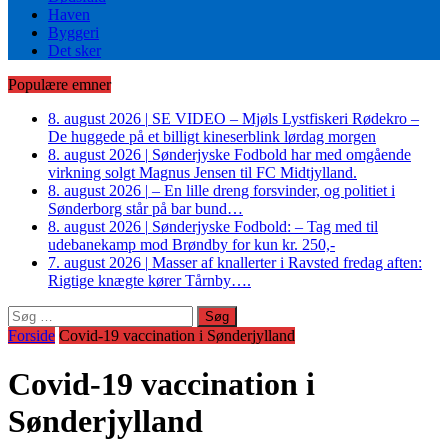
Haven
Byggeri
Det sker
Populære emner
8. august 2026
|
SE VIDEO – Mjøls Lystfiskeri Rødekro –
De huggede på et billigt kineserblink lørdag morgen
8. august 2026
|
Sønderjyske Fodbold har med omgående
virkning solgt Magnus Jensen til FC Midtjylland.
8. august 2026
|
– En lille dreng forsvinder, og politiet i
Sønderborg står på bar bund…
8. august 2026
|
Sønderjyske Fodbold: – Tag med til
udebanekamp mod Brøndby for kun kr. 250,-
7. august 2026
|
Masser af knallerter i Ravsted fredag aften:
Rigtige knægte kører Tårnby….
Søg
efter:
Forside
Covid-19 vaccination i Sønderjylland
Covid-19 vaccination i
Sønderjylland