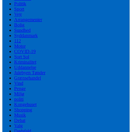
Politik
Sport
Vejr
Arrangementer
Bolig
Sundhed
Syddanmark
112
Motor
COVID-19
Sort Sol
Kriminalitet
Uddannelse
Julebyen Tønder
Grænsehandel
Vind
Penge
Miljø
politi
Kongehuset
Shopping
Musik
Debat
Valg
Dødsfald