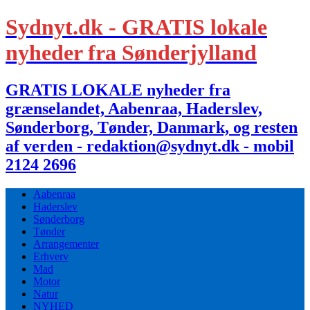
Sydnyt.dk - GRATIS lokale
nyheder fra Sønderjylland
GRATIS LOKALE nyheder fra
grænselandet, Aabenraa, Haderslev,
Sønderborg, Tønder, Danmark, og resten
af verden - redaktion@sydnyt.dk - mobil
2124 2696
Aabenraa
Haderslev
Sønderborg
Tønder
Arrangementer
Erhverv
Mad
Motor
Natur
NYHED