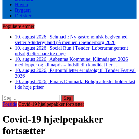
Haven
Byggeri
Det sker
Populære emner
10. august 2026
|
Schmach: Ny gastronomisk begivenhed
sætter Sønderjylland på menuen i Sønderborg 2026
10. august 2026
|
Social Run i Tønder: Løberarrangement
udsolgt efter bare tre dage
10. august 2026
|
Aabenraa Kommune: Klimadagen 2026
med lopper og klimapris – Indstil din kandidat her….
10. august 2026
|
Partoutbilletter er udsolgt til Tønder Festival
2026
10. august 2026
|
Finans Danmark: Boligmarkedet holder fast
i de høje priser
Søg
efter:
Forside
Covid-19 hjælpepakker fortsætter
Covid-19 hjælpepakker
fortsætter