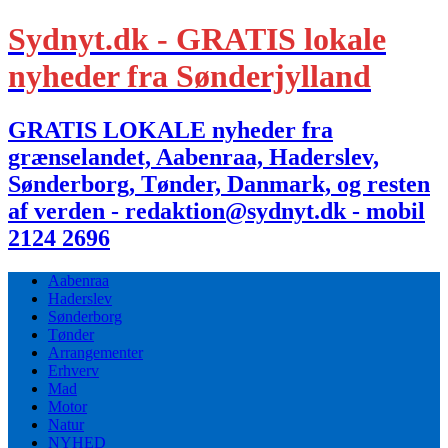
Sydnyt.dk - GRATIS lokale
nyheder fra Sønderjylland
GRATIS LOKALE nyheder fra
grænselandet, Aabenraa, Haderslev,
Sønderborg, Tønder, Danmark, og resten
af verden - redaktion@sydnyt.dk - mobil
2124 2696
Aabenraa
Haderslev
Sønderborg
Tønder
Arrangementer
Erhverv
Mad
Motor
Natur
NYHED