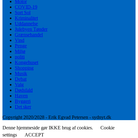
Motor
COVID-19
Sort Sol
Kriminalitet
Uddannelse
Julebyen Tønder
Grænsehandel
Vind
Penge
Miljø
politi
Kongehuset
Shopping
Musik
Debat
Valg
Dødsfald
Haven
Byggeri
Det sker
Copyright 2020/2028 - Erik Egvad Petersen - sydnyt.dk
Denne hjemmeside gør IKKE brug af cookies.
Cookie
settings
ACCEPT