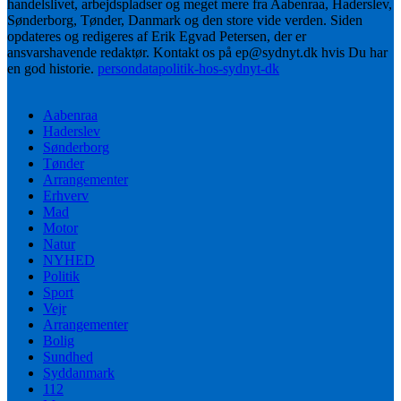
handelslivet, arbejdspladser og meget mere fra Aabenraa, Haderslev,
Sønderborg, Tønder, Danmark og den store vide verden. Siden
opdateres og redigeres af Erik Egvad Petersen, der er
ansvarshavende redaktør. Kontakt os på ep@sydnyt.dk hvis Du har
en god historie.
persondatapolitik-hos-sydnyt-dk
Aabenraa
Haderslev
Sønderborg
Tønder
Arrangementer
Erhverv
Mad
Motor
Natur
NYHED
Politik
Sport
Vejr
Arrangementer
Bolig
Sundhed
Syddanmark
112