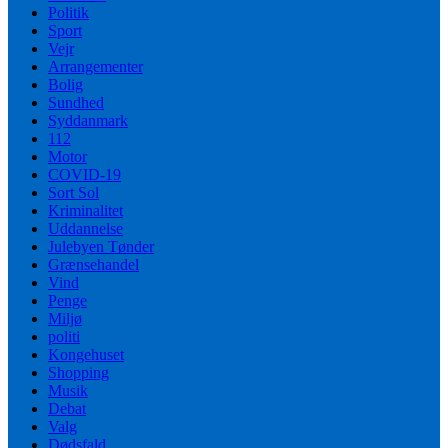
Politik
Sport
Vejr
Arrangementer
Bolig
Sundhed
Syddanmark
112
Motor
COVID-19
Sort Sol
Kriminalitet
Uddannelse
Julebyen Tønder
Grænsehandel
Vind
Penge
Miljø
politi
Kongehuset
Shopping
Musik
Debat
Valg
Dødsfald