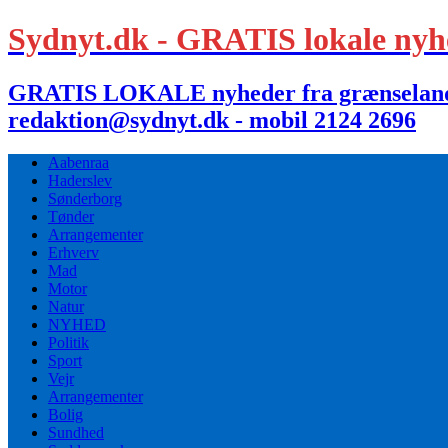
Sydnyt.dk - GRATIS lokale nyh
GRATIS LOKALE nyheder fra grænselandet,
redaktion@sydnyt.dk - mobil 2124 2696
Aabenraa
Haderslev
Sønderborg
Tønder
Arrangementer
Erhverv
Mad
Motor
Natur
NYHED
Politik
Sport
Vejr
Arrangementer
Bolig
Sundhed