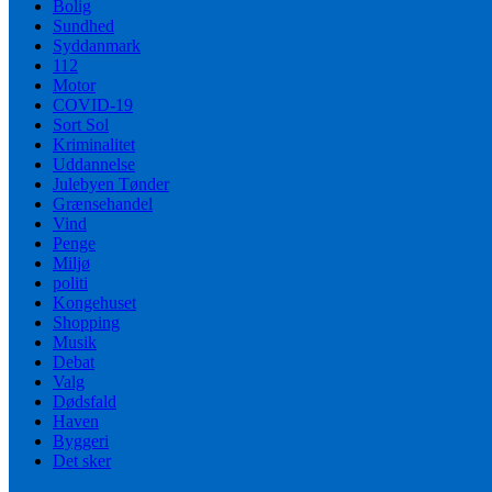
Bolig
Sundhed
Syddanmark
112
Motor
COVID-19
Sort Sol
Kriminalitet
Uddannelse
Julebyen Tønder
Grænsehandel
Vind
Penge
Miljø
politi
Kongehuset
Shopping
Musik
Debat
Valg
Dødsfald
Haven
Byggeri
Det sker