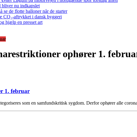
 ved Øster Løgum på motorvejen i nordgående spor torsdag aften
bliver nu indkapslet
e de flotte balloner når de starter
re CO₂-aftrykket i dansk byggeri
g hjælp en presset art
ruar
narestriktioner ophører 1. februa
r 1. februar
tegoriseres som en samfundskritisk sygdom. Derfor ophører alle corona