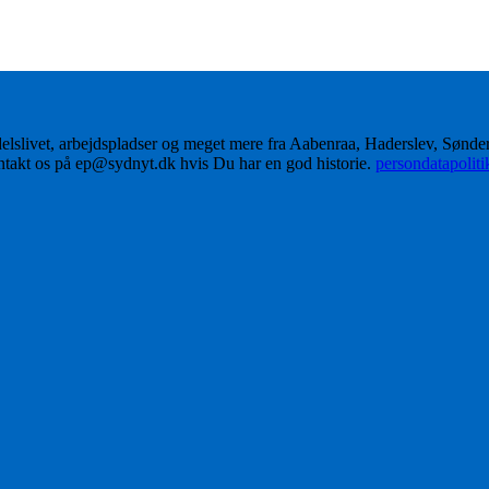
delslivet, arbejdspladser og meget mere fra Aabenraa, Haderslev, Sønd
ontakt os på ep@sydnyt.dk hvis Du har en god historie.
persondatapolit