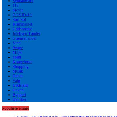
Syddanmark
112
Motor
COVID-19
Sort Sol
Kriminalitet
Uddannelse
Julebyen Tønder
Grænsehandel
Vind
Penge
Miljø
politi
Kongehuset
Shopping
Musik
Debat
Valg
Dødsfald
Haven
Byggeri
Det sker
Populære emner