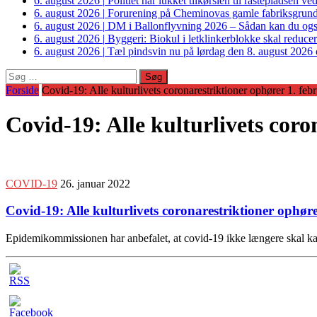
6. august 2026
|
Politiet har lukket tilkørslen til rastepladsen
6. august 2026
|
Forurening på Cheminovas gamle fabriksgrund 
6. august 2026
|
DM i Ballonflyvning 2026 – Sådan kan du også s
6. august 2026
|
Byggeri: Biokul i letklinkerblokke skal reduce
6. august 2026
|
Tæl pindsvin nu på lørdag den 8. august 2026 o
Søg
efter:
Forside
Covid-19: Alle kulturlivets coronarestriktioner ophører 1. feb
Covid-19: Alle kulturlivets coro
COVID-19
26. januar 2022
Covid-19: Alle kulturlivets coronarestriktioner ophøre
Epidemikommissionen har anbefalet, at covid-19 ikke længere skal ka