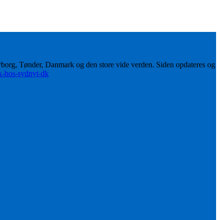
erborg, Tønder, Danmark og den store vide verden. Siden opdateres og
ik-hos-sydnyt-dk