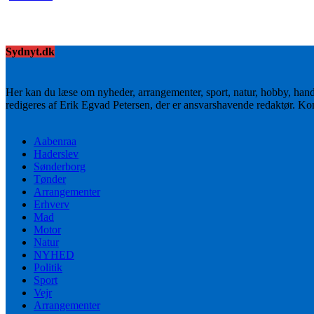
Sydnyt.dk
Her kan du læse om nyheder, arrangementer, sport, natur, hobby, han
redigeres af Erik Egvad Petersen, der er ansvarshavende redaktør. K
Aabenraa
Haderslev
Sønderborg
Tønder
Arrangementer
Erhverv
Mad
Motor
Natur
NYHED
Politik
Sport
Vejr
Arrangementer