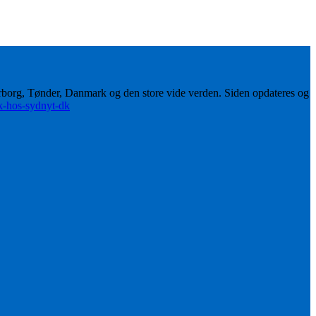
erborg, Tønder, Danmark og den store vide verden. Siden opdateres og
ik-hos-sydnyt-dk