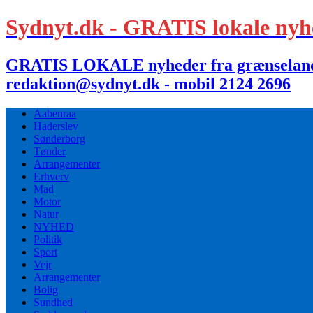
Sydnyt.dk - GRATIS lokale nyh
GRATIS LOKALE nyheder fra grænselandet,
redaktion@sydnyt.dk - mobil 2124 2696
Aabenraa
Haderslev
Sønderborg
Tønder
Arrangementer
Erhverv
Mad
Motor
Natur
NYHED
Politik
Sport
Vejr
Arrangementer
Bolig
Sundhed