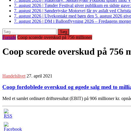
7. august 2026
|
Haderslev: Sønderjyske Fodbold spiller mod V
7. august 2026
|
Tønder Festival giver publikum en sidste gave
7. august 2026
|
Sønderjyske Motorvej får ny asfalt ved Christi
7. august 2026
|
Ulvekontakt med børn den 5. august 2026 giver
7. august 2026
|
DM i Ballonflyvning 2026 – Fredagens morge
Søg
efter:
Forside
Coop scorede overskud på 756 millioner
Coop scorede overskud på 756 m
Handelslivet
27. april 2021
Coop fordoblede overskud og øgede salg med to millia
Med et samlet ordinært driftsresultat (EBIT) på 906 millioner kr. op