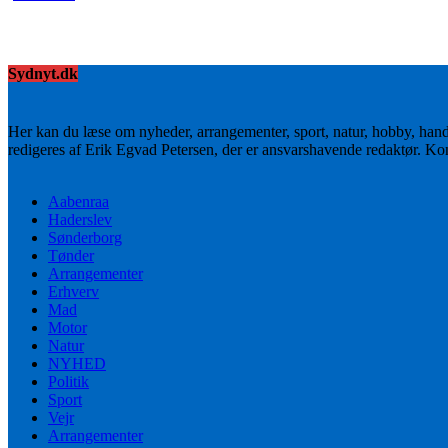
Sydnyt.dk
Her kan du læse om nyheder, arrangementer, sport, natur, hobby, han
redigeres af Erik Egvad Petersen, der er ansvarshavende redaktør. K
Aabenraa
Haderslev
Sønderborg
Tønder
Arrangementer
Erhverv
Mad
Motor
Natur
NYHED
Politik
Sport
Vejr
Arrangementer