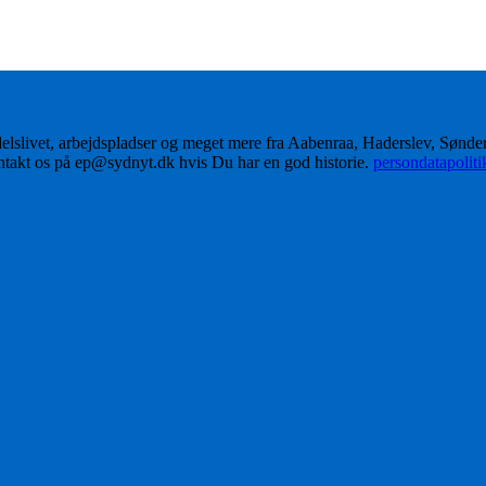
delslivet, arbejdspladser og meget mere fra Aabenraa, Haderslev, Sønd
ontakt os på ep@sydnyt.dk hvis Du har en god historie.
persondatapolit