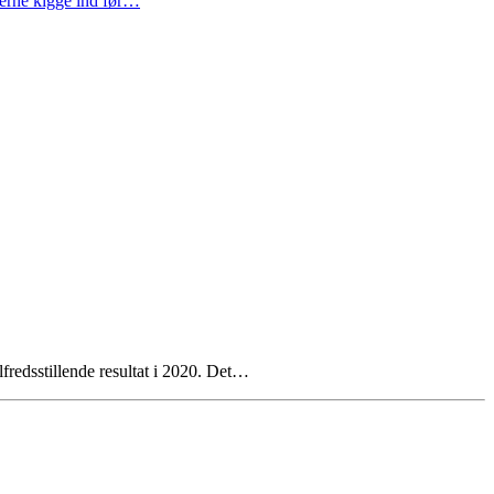
gerne kigge ind før…
fredsstillende resultat i 2020. Det…