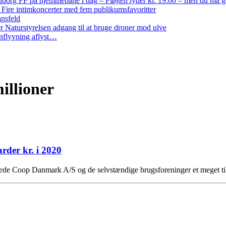
iborg FF på hjemmebane i dag – Fløjten lyder kl. 19.00 – men du må 
: Fire intimkoncerter med fem publikumsfavoritter
ansfeld
 Naturstyrelsen adgang til at bruge droner mod ulve
nflyvning aflyst…
illioner
rder kr. i 2020
nåede Coop Danmark A/S og de selvstændige brugsforeninger et meget til