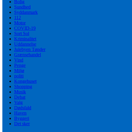
Bolig
Sundhed
Syddanmark
112
Motor
COVID-19
Sort Sol
Kriminalitet
Uddannelse
Julebyen Tønder
Grænsehandel
Vind
Penge
Miljø
politi
Kongehuset
Shopping
Musik
Debat
Valg
Dødsfald
Haven
Byggeri
Det sker