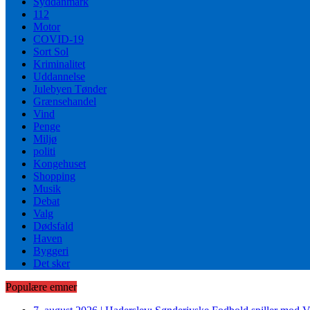
Syddanmark
112
Motor
COVID-19
Sort Sol
Kriminalitet
Uddannelse
Julebyen Tønder
Grænsehandel
Vind
Penge
Miljø
politi
Kongehuset
Shopping
Musik
Debat
Valg
Dødsfald
Haven
Byggeri
Det sker
Populære emner