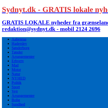
Sydnyt.dk - GRATIS lokale nyh
GRATIS LOKALE nyheder fra grænselandet,
redaktion@sydnyt.dk - mobil 2124 2696
Aabenraa
Haderslev
Sønderborg
Tønder
Arrangementer
Erhverv
Mad
Motor
Natur
NYHED
Politik
Sport
Vejr
Arrangementer
Bolig
Sundhed