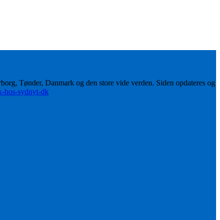
erborg, Tønder, Danmark og den store vide verden. Siden opdateres og
ik-hos-sydnyt-dk