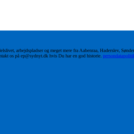
delslivet, arbejdspladser og meget mere fra Aabenraa, Haderslev, Sønd
ontakt os på ep@sydnyt.dk hvis Du har en god historie.
persondatapolit