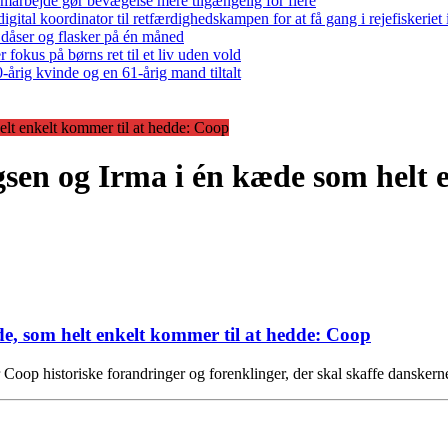
arbejde gør bevægelse mere tilgængelig for flere
gital koordinator til retfærdighedskampen for at få gang i rejefiskerie
 dåser og flasker på én måned
 fokus på børns ret til et liv uden vold
-årig kvinde og en 61-årig mand tiltalt
lt enkelt kommer til at hedde: Coop
en og Irma i én kæde som helt e
e, som helt enkelt kommer til at hedde: Coop
oop historiske forandringer og forenklinger, der skal skaffe danskerne