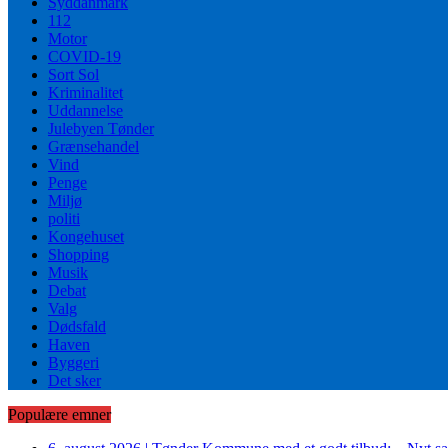
Syddanmark
112
Motor
COVID-19
Sort Sol
Kriminalitet
Uddannelse
Julebyen Tønder
Grænsehandel
Vind
Penge
Miljø
politi
Kongehuset
Shopping
Musik
Debat
Valg
Dødsfald
Haven
Byggeri
Det sker
Populære emner