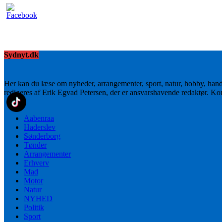
Sydnyt.dk
Her kan du læse om nyheder, arrangementer, sport, natur, hobby, han
redigeres af Erik Egvad Petersen, der er ansvarshavende redaktør. K
Aabenraa
Haderslev
Sønderborg
Tønder
Arrangementer
Erhverv
Mad
Motor
Natur
NYHED
Politik
Sport