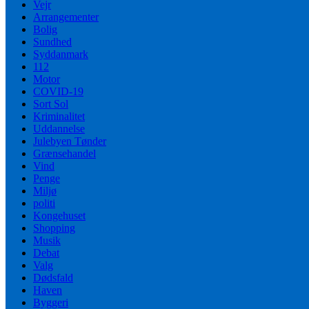
Vejr
Arrangementer
Bolig
Sundhed
Syddanmark
112
Motor
COVID-19
Sort Sol
Kriminalitet
Uddannelse
Julebyen Tønder
Grænsehandel
Vind
Penge
Miljø
politi
Kongehuset
Shopping
Musik
Debat
Valg
Dødsfald
Haven
Byggeri