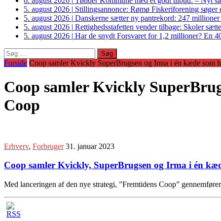
6. august 2026
|
Tønder Kommune med et godt tilbud: – Nyt sam
5. august 2026
|
Stillingsannonce: Rømø Fiskeriforening søger di
5. august 2026
|
Danskerne sætter ny pantrekord: 247 millioner
5. august 2026
|
Rettighedsstafetten vender tilbage: Skoler sætter
5. august 2026
|
Har de snydt Forsvaret for 1,2 millioner? En 40
Søg
efter:
Forside
Coop samler Kvickly SuperBrugsen og Irma i én kæde som he
Coop samler Kvickly SuperBrugs
Coop
Erhverv
,
Forbruger
31. januar 2023
Coop samler Kvickly, SuperBrugsen og Irma i én kæd
Med lanceringen af den nye strategi, ”Fremtidens Coop” gennemfører C