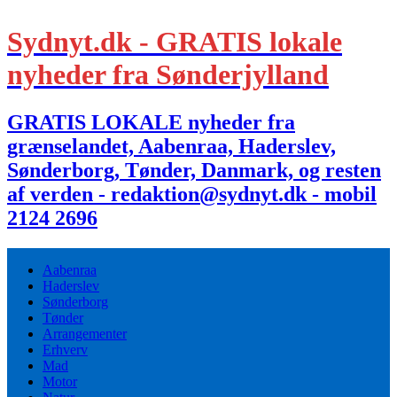
Sydnyt.dk - GRATIS lokale
nyheder fra Sønderjylland
GRATIS LOKALE nyheder fra
grænselandet, Aabenraa, Haderslev,
Sønderborg, Tønder, Danmark, og resten
af verden - redaktion@sydnyt.dk - mobil
2124 2696
Aabenraa
Haderslev
Sønderborg
Tønder
Arrangementer
Erhverv
Mad
Motor