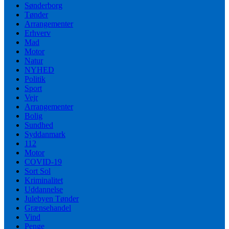
Sønderborg
Tønder
Arrangementer
Erhverv
Mad
Motor
Natur
NYHED
Politik
Sport
Vejr
Arrangementer
Bolig
Sundhed
Syddanmark
112
Motor
COVID-19
Sort Sol
Kriminalitet
Uddannelse
Julebyen Tønder
Grænsehandel
Vind
Penge