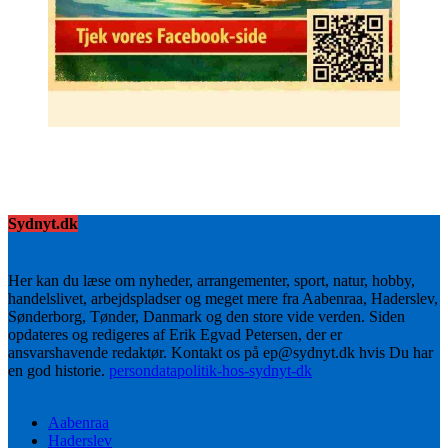
Sydnyt.dk
Her kan du læse om nyheder, arrangementer, sport, natur, hobby,
handelslivet, arbejdspladser og meget mere fra Aabenraa, Haderslev,
Sønderborg, Tønder, Danmark og den store vide verden. Siden
opdateres og redigeres af Erik Egvad Petersen, der er
ansvarshavende redaktør. Kontakt os på ep@sydnyt.dk hvis Du har
en god historie.
persondatapolitik-hos-sydnyt-dk
Aabenraa
Haderslev