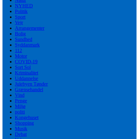
Natur
NYHED
Politik
Sport
Vejr
Arrangementer
Bolig
Sundhed
Syddanmark
112
Motor
COVID-19
Sort Sol
Kriminalitet
Uddannelse
Julebyen Tønder
Grænsehandel
Vind
Penge
Miljø
politi
Kongehuset
Shopping
Musik
Debat