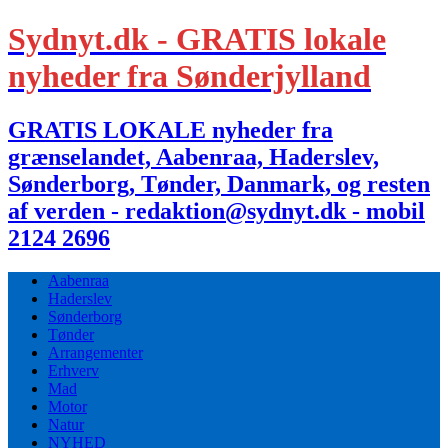
Sydnyt.dk - GRATIS lokale
nyheder fra Sønderjylland
GRATIS LOKALE nyheder fra
grænselandet, Aabenraa, Haderslev,
Sønderborg, Tønder, Danmark, og resten
af verden - redaktion@sydnyt.dk - mobil
2124 2696
Aabenraa
Haderslev
Sønderborg
Tønder
Arrangementer
Erhverv
Mad
Motor
Natur
NYHED