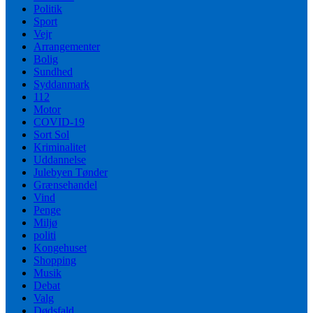
Politik
Sport
Vejr
Arrangementer
Bolig
Sundhed
Syddanmark
112
Motor
COVID-19
Sort Sol
Kriminalitet
Uddannelse
Julebyen Tønder
Grænsehandel
Vind
Penge
Miljø
politi
Kongehuset
Shopping
Musik
Debat
Valg
Dødsfald