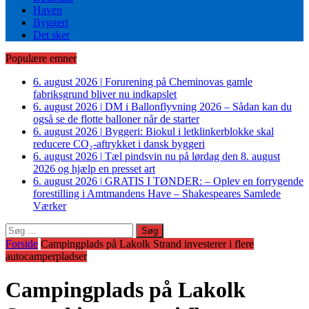
Haven
Byggeri
Det sker
Populære emner
6. august 2026
|
Forurening på Cheminovas gamle
fabriksgrund bliver nu indkapslet
6. august 2026
|
DM i Ballonflyvning 2026 – Sådan kan du
også se de flotte balloner når de starter
6. august 2026
|
Byggeri: Biokul i letklinkerblokke skal
reducere CO₂-aftrykket i dansk byggeri
6. august 2026
|
Tæl pindsvin nu på lørdag den 8. august
2026 og hjælp en presset art
6. august 2026
|
GRATIS I TØNDER: – Oplev en forrygende
forestilling i Amtmandens Have – Shakespeares Samlede
Værker
Søg
efter:
Forside
Campingplads på Lakolk Strand investerer i flere
autocamperpladser
Campingplads på Lakolk