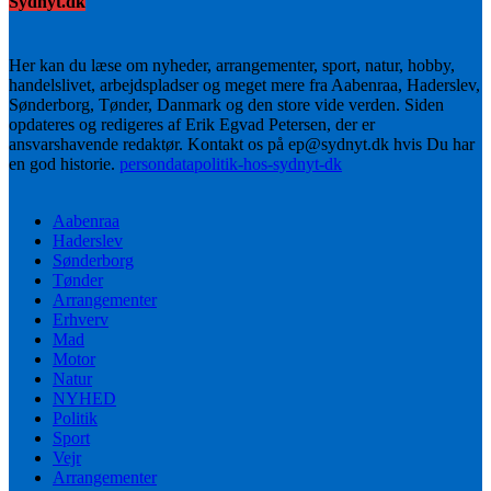
Sydnyt.dk
Her kan du læse om nyheder, arrangementer, sport, natur, hobby,
handelslivet, arbejdspladser og meget mere fra Aabenraa, Haderslev,
Sønderborg, Tønder, Danmark og den store vide verden. Siden
opdateres og redigeres af Erik Egvad Petersen, der er
ansvarshavende redaktør. Kontakt os på ep@sydnyt.dk hvis Du har
en god historie.
persondatapolitik-hos-sydnyt-dk
Aabenraa
Haderslev
Sønderborg
Tønder
Arrangementer
Erhverv
Mad
Motor
Natur
NYHED
Politik
Sport
Vejr
Arrangementer