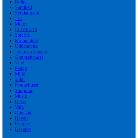
Bolig
Sundhed
Syddanmark
112
Motor
COVID-19
Sort Sol
Kriminalitet
Uddannelse
Julebyen Tønder
Grænsehandel
Vind
Penge
Miljø
politi
Kongehuset
Shopping
Musik
Debat
Valg
Dødsfald
Haven
Byggeri
Det sker