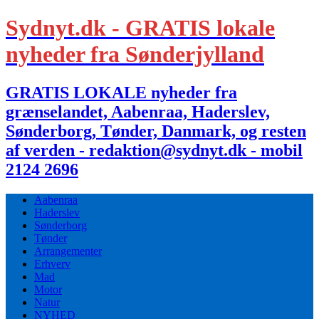
Sydnyt.dk - GRATIS lokale
nyheder fra Sønderjylland
GRATIS LOKALE nyheder fra
grænselandet, Aabenraa, Haderslev,
Sønderborg, Tønder, Danmark, og resten
af verden - redaktion@sydnyt.dk - mobil
2124 2696
Aabenraa
Haderslev
Sønderborg
Tønder
Arrangementer
Erhverv
Mad
Motor
Natur
NYHED