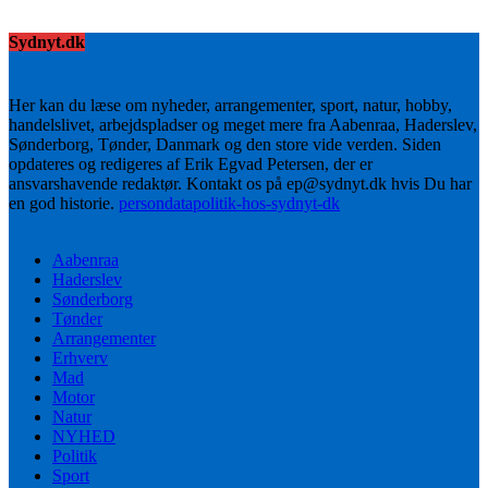
Sydnyt.dk
Her kan du læse om nyheder, arrangementer, sport, natur, hobby,
handelslivet, arbejdspladser og meget mere fra Aabenraa, Haderslev,
Sønderborg, Tønder, Danmark og den store vide verden. Siden
opdateres og redigeres af Erik Egvad Petersen, der er
ansvarshavende redaktør. Kontakt os på ep@sydnyt.dk hvis Du har
en god historie.
persondatapolitik-hos-sydnyt-dk
Aabenraa
Haderslev
Sønderborg
Tønder
Arrangementer
Erhverv
Mad
Motor
Natur
NYHED
Politik
Sport