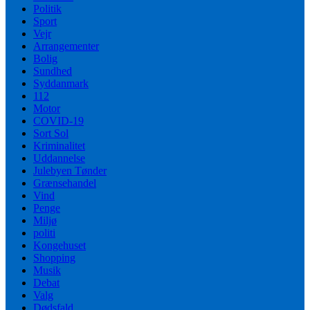
Politik
Sport
Vejr
Arrangementer
Bolig
Sundhed
Syddanmark
112
Motor
COVID-19
Sort Sol
Kriminalitet
Uddannelse
Julebyen Tønder
Grænsehandel
Vind
Penge
Miljø
politi
Kongehuset
Shopping
Musik
Debat
Valg
Dødsfald