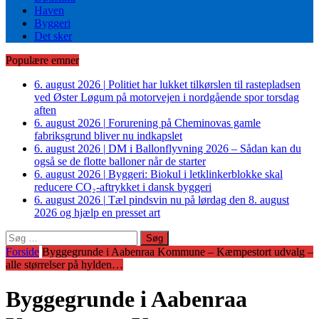
Haven
Byggeri
Det sker
Populære emner
6. august 2026
|
Politiet har lukket tilkørslen til rastepladsen
ved Øster Løgum på motorvejen i nordgående spor torsdag
aften
6. august 2026
|
Forurening på Cheminovas gamle
fabriksgrund bliver nu indkapslet
6. august 2026
|
DM i Ballonflyvning 2026 – Sådan kan du
også se de flotte balloner når de starter
6. august 2026
|
Byggeri: Biokul i letklinkerblokke skal
reducere CO₂-aftrykket i dansk byggeri
6. august 2026
|
Tæl pindsvin nu på lørdag den 8. august
2026 og hjælp en presset art
Søg
efter:
Forside
Byggegrunde i Aabenraa Kommune – Kæmpestort udvalg –
alle størrelser på hylden…
Byggegrunde i Aabenraa