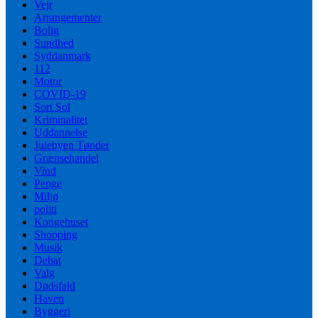
Vejr
Arrangementer
Bolig
Sundhed
Syddanmark
112
Motor
COVID-19
Sort Sol
Kriminalitet
Uddannelse
Julebyen Tønder
Grænsehandel
Vind
Penge
Miljø
politi
Kongehuset
Shopping
Musik
Debat
Valg
Dødsfald
Haven
Byggeri