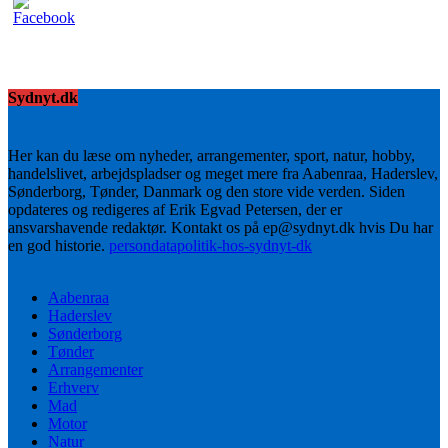
Sydnyt.dk
Her kan du læse om nyheder, arrangementer, sport, natur, hobby,
handelslivet, arbejdspladser og meget mere fra Aabenraa, Haderslev,
Sønderborg, Tønder, Danmark og den store vide verden. Siden
opdateres og redigeres af Erik Egvad Petersen, der er
ansvarshavende redaktør. Kontakt os på ep@sydnyt.dk hvis Du har
en god historie.
persondatapolitik-hos-sydnyt-dk
Aabenraa
Haderslev
Sønderborg
Tønder
Arrangementer
Erhverv
Mad
Motor
Natur