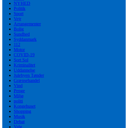
NYHED
Politik
Sport
Vejr
Arrangementer
Bolig
Sundhed
Syddanmark
112
Motor
COVID-19
Sort Sol
Kriminalitet
Uddannelse
Julebyen Tønder
Grænsehandel
Vind
Penge
Miljø
politi
Kongehuset
Shopping
Musik
Debat
Valg