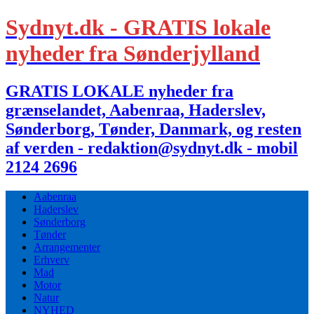
Sydnyt.dk - GRATIS lokale
nyheder fra Sønderjylland
GRATIS LOKALE nyheder fra
grænselandet, Aabenraa, Haderslev,
Sønderborg, Tønder, Danmark, og resten
af verden - redaktion@sydnyt.dk - mobil
2124 2696
Aabenraa
Haderslev
Sønderborg
Tønder
Arrangementer
Erhverv
Mad
Motor
Natur
NYHED