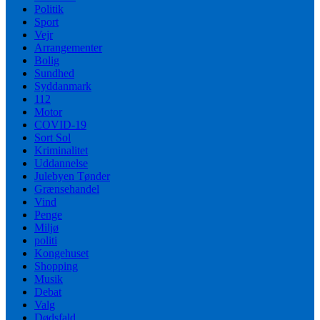
Politik
Sport
Vejr
Arrangementer
Bolig
Sundhed
Syddanmark
112
Motor
COVID-19
Sort Sol
Kriminalitet
Uddannelse
Julebyen Tønder
Grænsehandel
Vind
Penge
Miljø
politi
Kongehuset
Shopping
Musik
Debat
Valg
Dødsfald