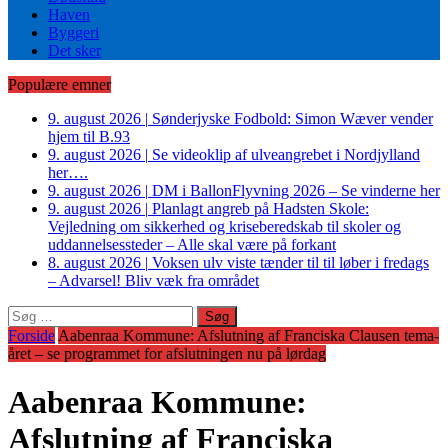
Haven
Byggeri
Det sker
Populære emner
9. august 2026
|
Sønderjyske Fodbold: Simon Wæver vender
hjem til B.93
9. august 2026
|
Se videoklip af ulveangrebet i Nordjylland
her….
9. august 2026
|
DM i BallonFlyvning 2026 – Se vinderne her
9. august 2026
|
Planlagt angreb på Hadsten Skole:
Vejledning om sikkerhed og kriseberedskab til skoler og
uddannelsessteder – Alle skal være på forkant
8. august 2026
|
Voksen ulv viste tænder til til løber i fredags
– Advarsel! Bliv væk fra området
Søg
efter:
Forside
Aabenraa Kommune: Afslutning af Franciska Clausen tema-
året – se programmet for afslutningen nu på lørdag
Aabenraa Kommune:
Afslutning af Franciska