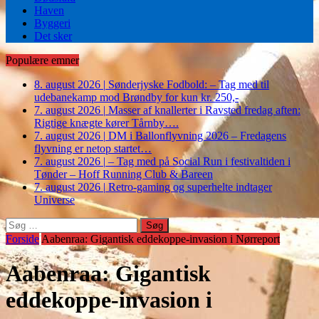
Haven
Byggeri
Det sker
Populære emner
8. august 2026
|
Sønderjyske Fodbold: – Tag med til
udebanekamp mod Brøndby for kun kr. 250,-
7. august 2026
|
Masser af knallerter i Ravsted fredag aften:
Rigtige knægte kører Tårnby….
7. august 2026
|
DM i Ballonflyvning 2026 – Fredagens
flyvning er netop startet…
7. august 2026
|
– Tag med på Social Run i festivaltiden i
Tønder – Hoff Running Club & Bareen
7. august 2026
|
Retro-gaming og superhelte indtager
Universe
Søg
efter:
Forside
Aabenraa: Gigantisk eddekoppe-invasion i Nørreport
Aabenraa: Gigantisk
eddekoppe-invasion i