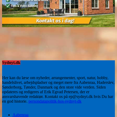
Sydnyt.dk
Her kan du læse om nyheder, arrangementer, sport, natur, hobby,
handelslivet, arbejdspladser og meget mere fra Aabenraa, Haderslev,
Sønderborg, Tønder, Danmark og den store vide verden. Siden
opdateres og redigeres af Erik Egvad Petersen, der er
ansvarshavende redaktør. Kontakt os på ep@sydnyt.dk hvis Du har
en god historie.
persondatapolitik-hos-sydnyt-dk
Aabenraa