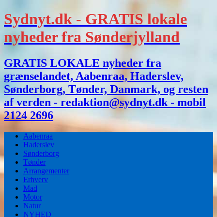
Sydnyt.dk - GRATIS lokale
nyheder fra Sønderjylland
GRATIS LOKALE nyheder fra
grænselandet, Aabenraa, Haderslev,
Sønderborg, Tønder, Danmark, og resten
af verden - redaktion@sydnyt.dk - mobil
2124 2696
Aabenraa
Haderslev
Sønderborg
Tønder
Arrangementer
Erhverv
Mad
Motor
Natur
NYHED