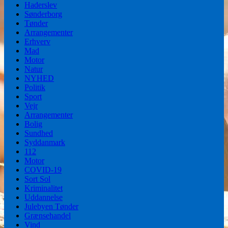
Haderslev
Sønderborg
Tønder
Arrangementer
Erhverv
Mad
Motor
Natur
NYHED
Politik
Sport
Vejr
Arrangementer
Bolig
Sundhed
Syddanmark
112
Motor
COVID-19
Sort Sol
Kriminalitet
Uddannelse
Julebyen Tønder
Grænsehandel
Vind