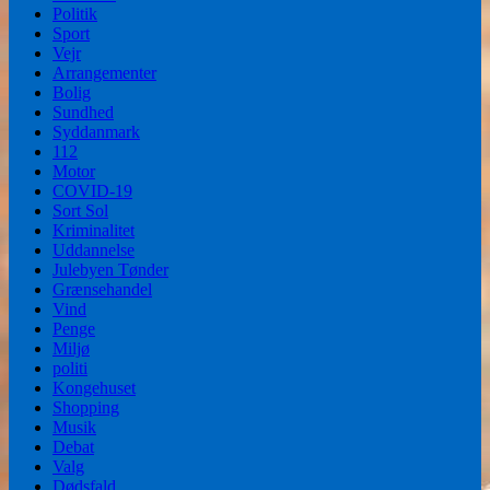
Politik
Sport
Vejr
Arrangementer
Bolig
Sundhed
Syddanmark
112
Motor
COVID-19
Sort Sol
Kriminalitet
Uddannelse
Julebyen Tønder
Grænsehandel
Vind
Penge
Miljø
politi
Kongehuset
Shopping
Musik
Debat
Valg
Dødsfald