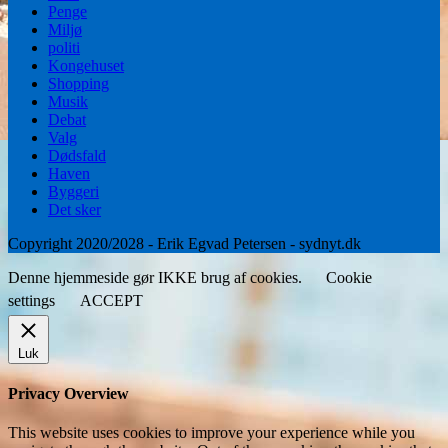
Penge
Miljø
politi
Kongehuset
Shopping
Musik
Debat
Valg
Dødsfald
Haven
Byggeri
Det sker
Copyright 2020/2028 - Erik Egvad Petersen - sydnyt.dk
Denne hjemmeside gør IKKE brug af cookies.
Cookie
settings
ACCEPT
Luk
Privacy Overview
This website uses cookies to improve your experience while you