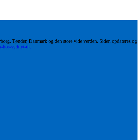
erborg, Tønder, Danmark og den store vide verden. Siden opdateres og
ik-hos-sydnyt-dk