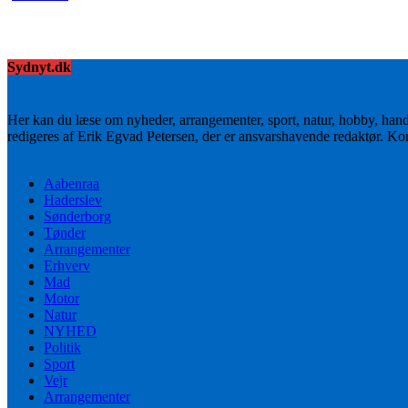
Sydnyt.dk
Her kan du læse om nyheder, arrangementer, sport, natur, hobby, han
redigeres af Erik Egvad Petersen, der er ansvarshavende redaktør. K
Aabenraa
Haderslev
Sønderborg
Tønder
Arrangementer
Erhverv
Mad
Motor
Natur
NYHED
Politik
Sport
Vejr
Arrangementer