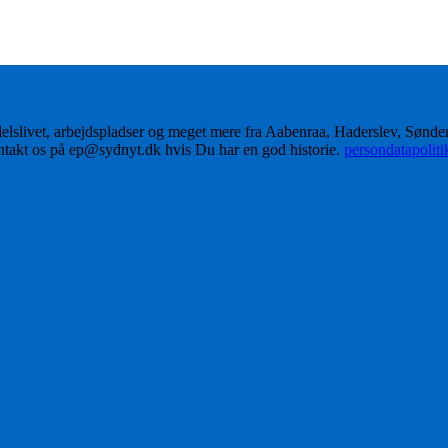
delslivet, arbejdspladser og meget mere fra Aabenraa, Haderslev, Sønd
ontakt os på ep@sydnyt.dk hvis Du har en god historie.
persondatapolit