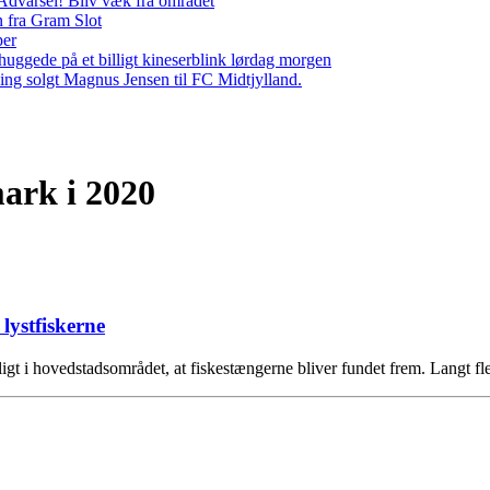
– Advarsel! Bliv væk fra området
n fra Gram Slot
per
ggede på et billigt kineserblink lørdag morgen
ng solgt Magnus Jensen til FC Midtjylland.
mark i 2020
lystfiskerne
ærligt i hovedstadsområdet, at fiskestængerne bliver fundet frem. Langt 