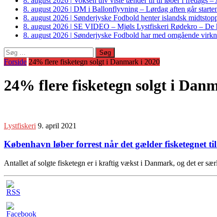
8. august 2026
|
Voksen ulv viste tænder til til løber i fredags 
8. august 2026
|
DM i Ballonflyvning – Lørdag aften går starte
8. august 2026
|
Sønderjyske Fodbold henter islandsk midtstop
8. august 2026
|
SE VIDEO – Mjøls Lystfiskeri Rødekro – De hu
8. august 2026
|
Sønderjyske Fodbold har med omgående virkni
Søg
efter:
Forside
24% flere fisketegn solgt i Danmark i 2020
24% flere fisketegn solgt i Dan
Lystfiskeri
9. april 2021
København løber forrest når det gælder fisketegnet til 
Antallet af solgte fisketegn er i kraftig vækst i Danmark, og det er s