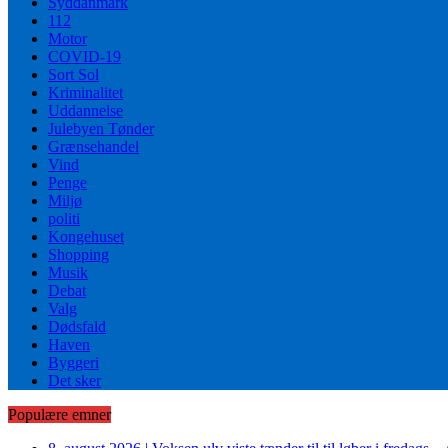
Syddanmark
112
Motor
COVID-19
Sort Sol
Kriminalitet
Uddannelse
Julebyen Tønder
Grænsehandel
Vind
Penge
Miljø
politi
Kongehuset
Shopping
Musik
Debat
Valg
Dødsfald
Haven
Byggeri
Det sker
Populære emner