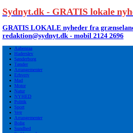
Sydnyt.dk - GRATIS lokale nyh
GRATIS LOKALE nyheder fra grænselandet,
redaktion@sydnyt.dk - mobil 2124 2696
Aabenraa
Haderslev
Sønderborg
Tønder
Arrangementer
Erhverv
Mad
Motor
Natur
NYHED
Politik
Sport
Vejr
Arrangementer
Bolig
Sundhed