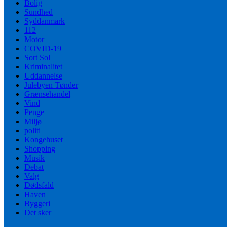
Bolig
Sundhed
Syddanmark
112
Motor
COVID-19
Sort Sol
Kriminalitet
Uddannelse
Julebyen Tønder
Grænsehandel
Vind
Penge
Miljø
politi
Kongehuset
Shopping
Musik
Debat
Valg
Dødsfald
Haven
Byggeri
Det sker