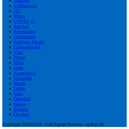
Sundhed
Syddanmark
112
Motor
COVID-19
Sort Sol
Kriminalitet
Uddannelse
Julebyen Tønder
Grænsehandel
Vind
Penge
Miljø
politi
Kongehuset
Shopping
Musik
Debat
Valg
Dødsfald
Haven
Byggeri
Det sker
Copyright 2020/2028 - Erik Egvad Petersen - sydnyt.dk