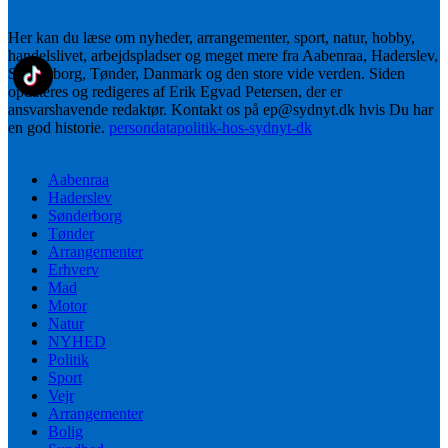
Her kan du læse om nyheder, arrangementer, sport, natur, hobby,
handelslivet, arbejdspladser og meget mere fra Aabenraa, Haderslev,
Sønderborg, Tønder, Danmark og den store vide verden. Siden
opdateres og redigeres af Erik Egvad Petersen, der er
ansvarshavende redaktør. Kontakt os på ep@sydnyt.dk hvis Du har
en god historie.
persondatapolitik-hos-sydnyt-dk
Aabenraa
Haderslev
Sønderborg
Tønder
Arrangementer
Erhverv
Mad
Motor
Natur
NYHED
Politik
Sport
Vejr
Arrangementer
Bolig