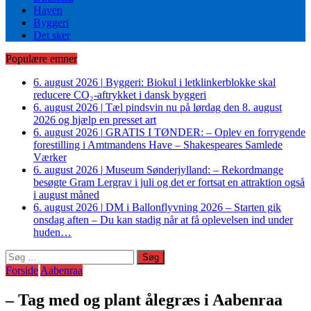
Haven
Byggeri
Det sker
Populære emner
6. august 2026
|
Byggeri: Biokul i letklinkerblokke skal
reducere CO₂-aftrykket i dansk byggeri
6. august 2026
|
Tæl pindsvin nu på lørdag den 8. august
2026 og hjælp en presset art
6. august 2026
|
GRATIS I TØNDER: – Oplev en forrygende
forestilling i Amtmandens Have – Shakespeares Samlede
Værker
6. august 2026
|
Museum Sønderjylland: – Rekordmange
besøgte Gram Lergrav i juli og det er fortsat en attraktion også
i august måned
6. august 2026
|
DM i Ballonflyvning 2026 – Starten gik
onsdag aften – Du kan stadig når at få oplevelsen ind under
huden…
Søg
efter:
Forside
Aabenraa
– Tag med og plant ålegræs i Aabenraa