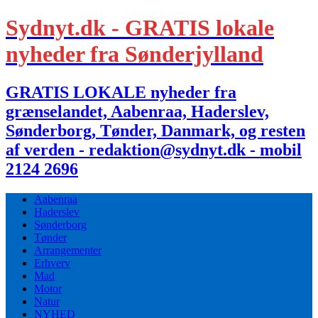
Sydnyt.dk - GRATIS lokale
nyheder fra Sønderjylland
GRATIS LOKALE nyheder fra
grænselandet, Aabenraa, Haderslev,
Sønderborg, Tønder, Danmark, og resten
af verden - redaktion@sydnyt.dk - mobil
2124 2696
Aabenraa
Haderslev
Sønderborg
Tønder
Arrangementer
Erhverv
Mad
Motor
Natur
NYHED