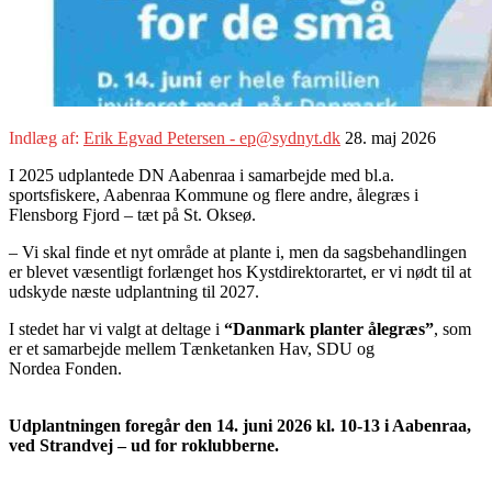
Indlæg af:
Erik Egvad Petersen - ep@sydnyt.dk
28. maj 2026
I 2025 udplantede DN Aabenraa i samarbejde med bl.a.
sportsfiskere, Aabenraa Kommune og flere andre, ålegræs i
Flensborg Fjord – tæt på St. Okseø.
– Vi skal finde et nyt område at plante i, men da sagsbehandlingen
er blevet væsentligt forlænget hos Kystdirektorartet, er vi nødt til at
udskyde næste udplantning til 2027.
I stedet har vi valgt at deltage i
“Danmark planter ålegræs”
, som
er et samarbejde mellem Tænketanken Hav, SDU og
Nordea Fonden.
Udplantningen foregår den 14. juni 2026 kl. 10-13 i Aabenraa,
ved Strandvej – ud for roklubberne.