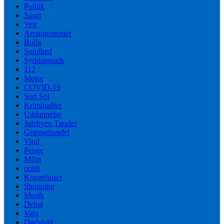
Politik
Sport
Vejr
Arrangementer
Bolig
Sundhed
Syddanmark
112
Motor
COVID-19
Sort Sol
Kriminalitet
Uddannelse
Julebyen Tønder
Grænsehandel
Vind
Penge
Miljø
politi
Kongehuset
Shopping
Musik
Debat
Valg
Dødsfald