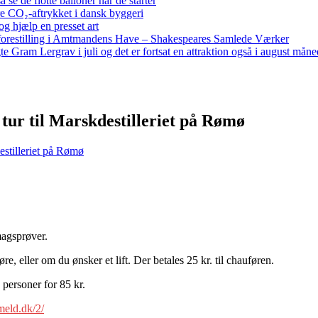
e de flotte balloner når de starter
re CO₂-aftrykket i dansk byggeri
g hjælp en presset art
restilling i Amtmandens Have – Shakespeares Samlede Værker
ram Lergrav i juli og det er fortsat en attraktion også i august måne
ur til Marskdestilleriet på Rømø
stilleriet på Rømø
agsprøver.
e, eller om du ønsker et lift. Der betales 25 kr. til chauføren.
 personer for 85 kr.
meld.dk/2/