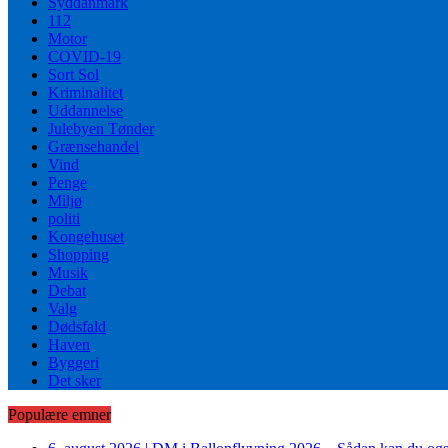
Syddanmark
112
Motor
COVID-19
Sort Sol
Kriminalitet
Uddannelse
Julebyen Tønder
Grænsehandel
Vind
Penge
Miljø
politi
Kongehuset
Shopping
Musik
Debat
Valg
Dødsfald
Haven
Byggeri
Det sker
Populære emner