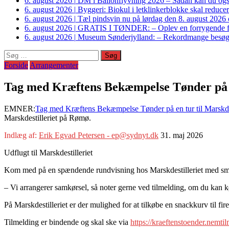
6. august 2026
|
DM i Ballonflyvning 2026 – Sådan kan du også s
6. august 2026
|
Byggeri: Biokul i letklinkerblokke skal reduce
6. august 2026
|
Tæl pindsvin nu på lørdag den 8. august 2026 o
6. august 2026
|
GRATIS I TØNDER: – Oplev en forrygende fo
6. august 2026
|
Museum Sønderjylland: – Rekordmange besøgte G
Søg
efter:
Forside
Arrangementer
Tag med Kræftens Bekæmpelse Tønder på t
EMNER:
Tag med Kræftens Bekæmpelse Tønder på en tur til Marskde
Marskdestilleriet på Rømø.
Indlæg af:
Erik Egvad Petersen - ep@sydnyt.dk
31. maj 2026
Udflugt til Marskdestilleriet
Kom med på en spændende rundvisning hos Marskdestilleriet med sm
– Vi arrangerer samkørsel, så noter gerne ved tilmelding, om du kan kør
På Marskdestilleriet er der mulighed for at tilkøbe en snackkurv til fire
Tilmelding er bindende og skal ske via
https://kraeftenstoender.nemtil