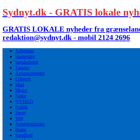
Sydnyt.dk - GRATIS lokale nyh
GRATIS LOKALE nyheder fra grænselandet,
redaktion@sydnyt.dk - mobil 2124 2696
Aabenraa
Haderslev
Sønderborg
Tønder
Arrangementer
Erhverv
Mad
Motor
Natur
NYHED
Politik
Sport
Vejr
Arrangementer
Bolig
Sundhed