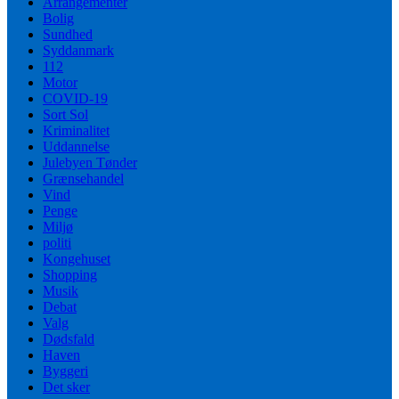
Arrangementer
Bolig
Sundhed
Syddanmark
112
Motor
COVID-19
Sort Sol
Kriminalitet
Uddannelse
Julebyen Tønder
Grænsehandel
Vind
Penge
Miljø
politi
Kongehuset
Shopping
Musik
Debat
Valg
Dødsfald
Haven
Byggeri
Det sker