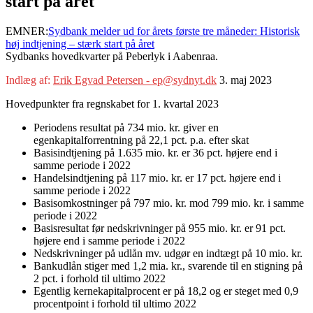
start på året
EMNER:
Sydbank melder ud for årets første tre måneder: Historisk
høj indtjening – stærk start på året
Sydbanks hovedkvarter på Peberlyk i Aabenraa.
Indlæg af:
Erik Egvad Petersen - ep@sydnyt.dk
3. maj 2023
Hovedpunkter fra regnskabet for 1. kvartal 2023
Periodens resultat på 734 mio. kr. giver en
egenkapitalforrentning på 22,1 pct. p.a. efter skat
Basisindtjening på 1.635 mio. kr. er 36 pct. højere end i
samme periode i 2022
Handelsindtjening på 117 mio. kr. er 17 pct. højere end i
samme periode i 2022
Basisomkostninger på 797 mio. kr. mod 799 mio. kr. i samme
periode i 2022
Basisresultat før nedskrivninger på 955 mio. kr. er 91 pct.
højere end i samme periode i 2022
Nedskrivninger på udlån mv. udgør en indtægt på 10 mio. kr.
Bankudlån stiger med 1,2 mia. kr., svarende til en stigning på
2 pct. i forhold til ultimo 2022
Egentlig kernekapitalprocent er på 18,2 og er steget med 0,9
procentpoint i forhold til ultimo 2022