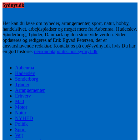
Sydnyt.dk
Her kan du læse om nyheder, arrangementer, sport, natur, hobby,
handelslivet, arbejdspladser og meget mere fra Aabenraa, Haderslev,
Sønderborg, Tønder, Danmark og den store vide verden. Siden
opdateres og redigeres af Erik Egvad Petersen, der er
ansvarshavende redaktør. Kontakt os på ep@sydnyt.dk hvis Du har
en god historie.
persondatapolitik-hos-sydnyt-dk
Aabenraa
Haderslev
Sønderborg
Tønder
Arrangementer
Erhverv
Mad
Motor
Natur
NYHED
Politik
Sport
Vejr