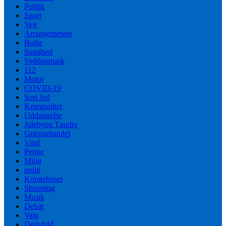
Politik
Sport
Vejr
Arrangementer
Bolig
Sundhed
Syddanmark
112
Motor
COVID-19
Sort Sol
Kriminalitet
Uddannelse
Julebyen Tønder
Grænsehandel
Vind
Penge
Miljø
politi
Kongehuset
Shopping
Musik
Debat
Valg
Dødsfald