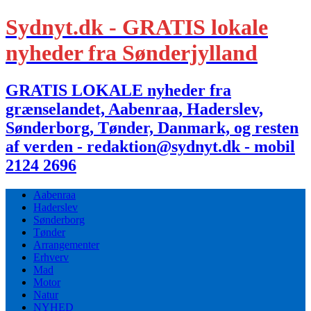
Sydnyt.dk - GRATIS lokale
nyheder fra Sønderjylland
GRATIS LOKALE nyheder fra
grænselandet, Aabenraa, Haderslev,
Sønderborg, Tønder, Danmark, og resten
af verden - redaktion@sydnyt.dk - mobil
2124 2696
Aabenraa
Haderslev
Sønderborg
Tønder
Arrangementer
Erhverv
Mad
Motor
Natur
NYHED