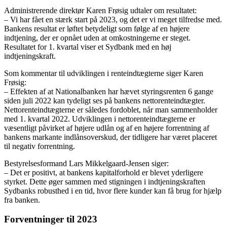
Administrerende direktør Karen Frøsig udtaler om resultatet:
– Vi har fået en stærk start på 2023, og det er vi meget tilfredse med.
Bankens resultat er løftet betydeligt som følge af en højere
indtjening, der er opnået uden at omkostningerne er steget.
Resultatet for 1. kvartal viser et Sydbank med en høj
indtjeningskraft.
Som kommentar til udviklingen i renteindtægterne siger Karen
Frøsig:
– Effekten af at Nationalbanken har hævet styringsrenten 6 gange
siden juli 2022 kan tydeligt ses på bankens nettorenteindtægter.
Nettorenteindtægterne er således fordoblet, når man sammenholder
med 1. kvartal 2022. Udviklingen i nettorenteindtægterne er
væsentligt påvirket af højere udlån og af en højere forrentning af
bankens markante indlånsoverskud, der tidligere har været placeret
til negativ forrentning.
Bestyrelsesformand Lars Mikkelgaard-Jensen siger:
– Det er positivt, at bankens kapitalforhold er blevet yderligere
styrket. Dette øger sammen med stigningen i indtjeningskraften
Sydbanks robusthed i en tid, hvor flere kunder kan få brug for hjælp
fra banken.
Forventninger til 2023