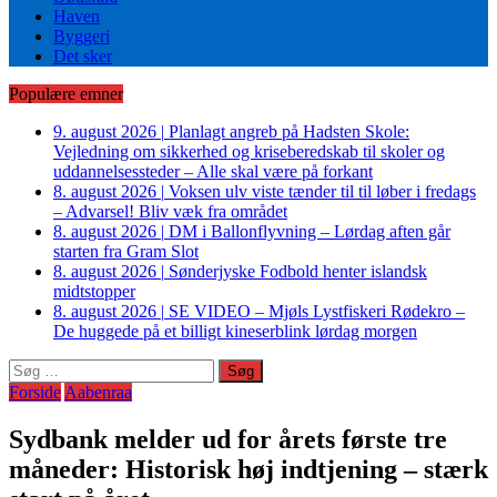
Haven
Byggeri
Det sker
Populære emner
9. august 2026
|
Planlagt angreb på Hadsten Skole:
Vejledning om sikkerhed og kriseberedskab til skoler og
uddannelsessteder – Alle skal være på forkant
8. august 2026
|
Voksen ulv viste tænder til til løber i fredags
– Advarsel! Bliv væk fra området
8. august 2026
|
DM i Ballonflyvning – Lørdag aften går
starten fra Gram Slot
8. august 2026
|
Sønderjyske Fodbold henter islandsk
midtstopper
8. august 2026
|
SE VIDEO – Mjøls Lystfiskeri Rødekro –
De huggede på et billigt kineserblink lørdag morgen
Søg
efter:
Forside
Aabenraa
Sydbank melder ud for årets første tre
måneder: Historisk høj indtjening – stærk