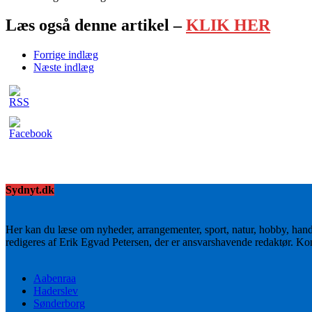
Læs også denne artikel –
KLIK HER
Forrige indlæg
Næste indlæg
Sydnyt.dk
Her kan du læse om nyheder, arrangementer, sport, natur, hobby, han
redigeres af Erik Egvad Petersen, der er ansvarshavende redaktør. K
Aabenraa
Haderslev
Sønderborg