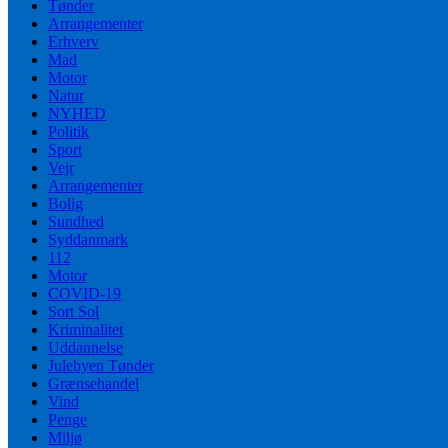
Tønder
Arrangementer
Erhverv
Mad
Motor
Natur
NYHED
Politik
Sport
Vejr
Arrangementer
Bolig
Sundhed
Syddanmark
112
Motor
COVID-19
Sort Sol
Kriminalitet
Uddannelse
Julebyen Tønder
Grænsehandel
Vind
Penge
Miljø