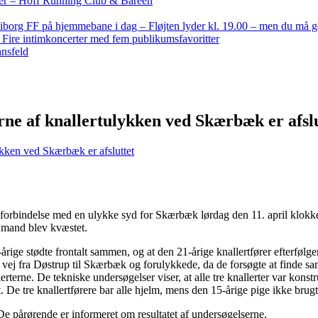
nder – Hoff Running Club & Bareen
iborg FF på hjemmebane i dag – Fløjten lyder kl. 19.00 – men du må 
: Fire intimkoncerter med fem publikumsfavoritter
ansfeld
rne af knallertulykken ved Skærbæk er afslu
ykken ved Skærbæk er afsluttet
i forbindelse med en ulykke syd for Skærbæk lørdag den 11. april klokke
g mand blev kvæstet.
rige stødte frontalt sammen, og at den 21-årige knallertfører efterfølgen
 vej fra Døstrup til Skærbæk og forulykkede, da de forsøgte at finde 
terne. De tekniske undersøgelser viser, at alle tre knallerter var konst
. De tre knallertførere bar alle hjelm, mens den 15-årige pige ikke brug
e pårørende er informeret om resultatet af undersøgelserne.