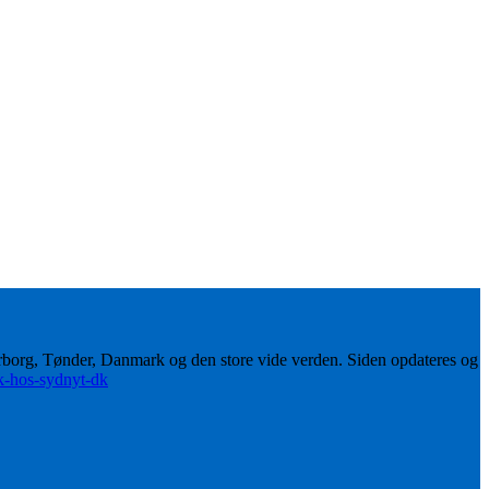
erborg, Tønder, Danmark og den store vide verden. Siden opdateres og
ik-hos-sydnyt-dk