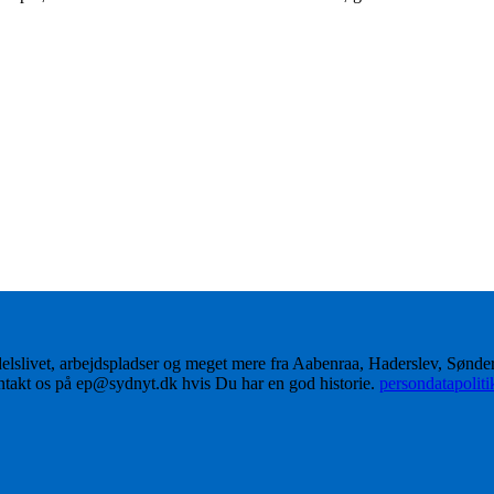
delslivet, arbejdspladser og meget mere fra Aabenraa, Haderslev, Sønd
ontakt os på ep@sydnyt.dk hvis Du har en god historie.
persondatapolit