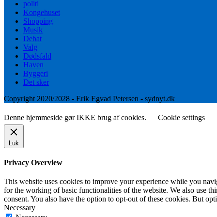
politi
Kongehuset
Shopping
Musik
Debat
Valg
Dødsfald
Haven
Byggeri
Det sker
Copyright 2020/2028 - Erik Egvad Petersen - sydnyt.dk
Denne hjemmeside gør IKKE brug af cookies.
Cookie settings
Luk
Privacy Overview
This website uses cookies to improve your experience while you naviga
for the working of basic functionalities of the website. We also use t
consent. You also have the option to opt-out of these cookies. But op
Necessary