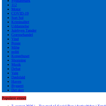
Syddanmark
112
Motor
COVID-19
Sort Sol
Kriminalitet
Uddannelse
Julebyen Tønder
Grænsehandel
Vind
Penge
Miljø
politi
Kongehuset
Shopping
Musik
Debat
Valg
Dødsfald
Haven
Byggeri
Det sker
Populære emner