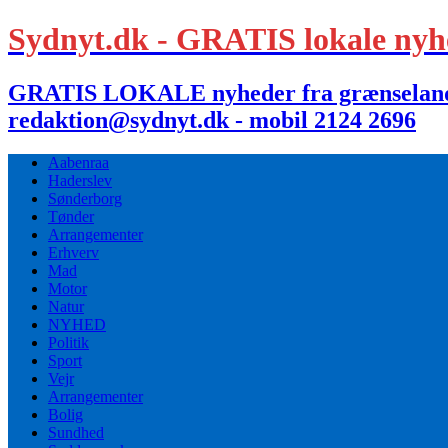
Sydnyt.dk - GRATIS lokale nyh
GRATIS LOKALE nyheder fra grænselandet,
redaktion@sydnyt.dk - mobil 2124 2696
Aabenraa
Haderslev
Sønderborg
Tønder
Arrangementer
Erhverv
Mad
Motor
Natur
NYHED
Politik
Sport
Vejr
Arrangementer
Bolig
Sundhed