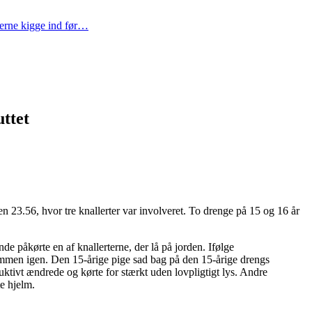
gerne kigge ind før…
ttet
n 23.56, hvor tre knallerter var involveret. To drenge på 15 og 16 år
de påkørte en af knallerterne, der lå på jorden. Ifølge
sammen igen. Den 15-årige pige sad bag på den 15-årige drengs
ruktivt ændrede og kørte for stærkt uden lovpligtigt lys. Andre
te hjelm.