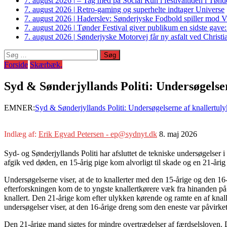
7. august 2026
|
– Tag med på Social Run i festivaltiden i Tø
7. august 2026
|
Retro-gaming og superhelte indtager Universe
7. august 2026
|
Haderslev: Sønderjyske Fodbold spiller mod V
7. august 2026
|
Tønder Festival giver publikum en sidste gave
7. august 2026
|
Sønderjyske Motorvej får ny asfalt ved Christi
Søg
efter:
Forside
Skærbæk,
Syd & Sønderjyllands Politi: Undersøgelse
EMNER:
Syd & Sønderjyllands Politi: Undersøgelserne af knallertul
Indlæg af:
Erik Egvad Petersen - ep@sydnyt.dk
8. maj 2026
Syd- og Sønderjyllands Politi har afsluttet de tekniske undersøgelser 
afgik ved døden, en 15-årig pige kom alvorligt til skade og en 21-åri
Undersøgelserne viser, at de to knallerter med den 15-årige og den 16-å
efterforskningen kom de to yngste knallertkørere væk fra hinanden på
knallert. Den 21-årige kom efter ulykken kørende og ramte en af knaller
undersøgelser viser, at den 16-årige dreng som den eneste var påvirket
Den 21-årige mand sigtes for mindre overtrædelser af færdselsloven. D