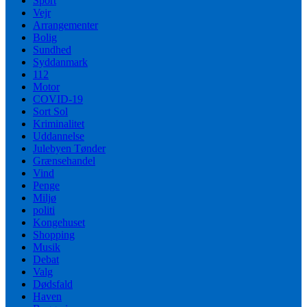
Sport
Vejr
Arrangementer
Bolig
Sundhed
Syddanmark
112
Motor
COVID-19
Sort Sol
Kriminalitet
Uddannelse
Julebyen Tønder
Grænsehandel
Vind
Penge
Miljø
politi
Kongehuset
Shopping
Musik
Debat
Valg
Dødsfald
Haven