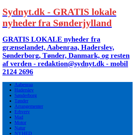
Sydnyt.dk - GRATIS lokale
nyheder fra Sønderjylland
GRATIS LOKALE nyheder fra
grænselandet, Aabenraa, Haderslev,
Sønderborg, Tønder, Danmark, og resten
af verden - redaktion@sydnyt.dk - mobil
2124 2696
Aabenraa
Haderslev
Sønderborg
Tønder
Arrangementer
Erhverv
Mad
Motor
Natur
NYHED