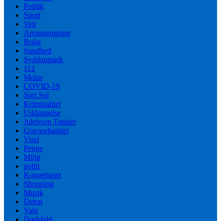
Politik
Sport
Vejr
Arrangementer
Bolig
Sundhed
Syddanmark
112
Motor
COVID-19
Sort Sol
Kriminalitet
Uddannelse
Julebyen Tønder
Grænsehandel
Vind
Penge
Miljø
politi
Kongehuset
Shopping
Musik
Debat
Valg
Dødsfald