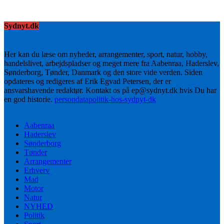
Sydnyt.dk
Her kan du læse om nyheder, arrangementer, sport, natur, hobby,
handelslivet, arbejdspladser og meget mere fra Aabenraa, Haderslev,
Sønderborg, Tønder, Danmark og den store vide verden. Siden
opdateres og redigeres af Erik Egvad Petersen, der er
ansvarshavende redaktør. Kontakt os på ep@sydnyt.dk hvis Du har
en god historie.
persondatapolitik-hos-sydnyt-dk
Aabenraa
Haderslev
Sønderborg
Tønder
Arrangementer
Erhverv
Mad
Motor
Natur
NYHED
Politik