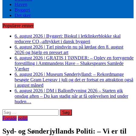
Haven
Byggeri
Det sker
Populære emner
6. august 2026
|
Byggeri: Biokul i letklinkerblokke skal
reducere CO₂-aftrykket i dansk byggeri
6. august 2026
|
Tæl pindsvin nu på lørdag den 8. august
2026 og hjælp en presset art
6. august 2026
|
GRATIS I TØNDER: – Oplev en forrygende
forestilling i Amtmandens Have – Shakespeares Samlede
Værker
6. august 2026
|
Museum Sønderjylland: – Rekordmange
besøgte Gram Lergrav i juli og det er fortsat en attraktion også
i august måned
6. august 2026
|
DM i Ballonflyvning 2026 – Starten gik
onsdag aften – Du kan stadig når at få oplevelsen ind under
huden…
Søg
efter:
Forside
politi
Syd- og Sønderjyllands Politi: – Vi er til