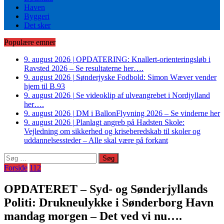
Haven
Byggeri
Det sker
Populære emner
9. august 2026
|
OPDATERING: Knallert-orienteringsløb i
Ravsted 2026 – Se resultaterne her….
9. august 2026
|
Sønderjyske Fodbold: Simon Wæver vender
hjem til B.93
9. august 2026
|
Se videoklip af ulveangrebet i Nordjylland
her….
9. august 2026
|
DM i BallonFlyvning 2026 – Se vinderne her
9. august 2026
|
Planlagt angreb på Hadsten Skole:
Vejledning om sikkerhed og kriseberedskab til skoler og
uddannelsessteder – Alle skal være på forkant
Søg
efter:
Forside
112
OPDATERET – Syd- og Sønderjyllands
Politi: Drukneulykke i Sønderborg Havn
mandag morgen – Det ved vi nu….