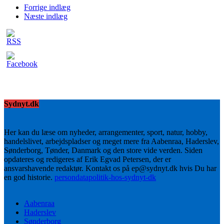
Forrige indlæg
Næste indlæg
Sydnyt.dk
Her kan du læse om nyheder, arrangementer, sport, natur, hobby,
handelslivet, arbejdspladser og meget mere fra Aabenraa, Haderslev,
Sønderborg, Tønder, Danmark og den store vide verden. Siden
opdateres og redigeres af Erik Egvad Petersen, der er
ansvarshavende redaktør. Kontakt os på ep@sydnyt.dk hvis Du har
en god historie.
persondatapolitik-hos-sydnyt-dk
Aabenraa
Haderslev
Sønderborg