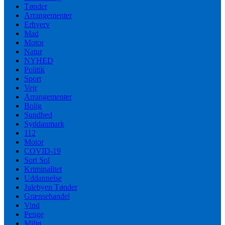
Tønder
Arrangementer
Erhverv
Mad
Motor
Natur
NYHED
Politik
Sport
Vejr
Arrangementer
Bolig
Sundhed
Syddanmark
112
Motor
COVID-19
Sort Sol
Kriminalitet
Uddannelse
Julebyen Tønder
Grænsehandel
Vind
Penge
Miljø