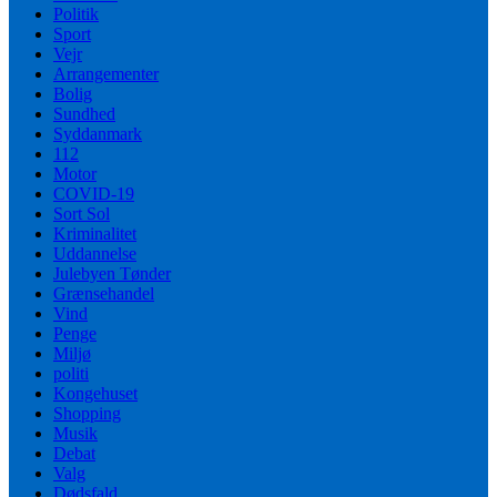
Politik
Sport
Vejr
Arrangementer
Bolig
Sundhed
Syddanmark
112
Motor
COVID-19
Sort Sol
Kriminalitet
Uddannelse
Julebyen Tønder
Grænsehandel
Vind
Penge
Miljø
politi
Kongehuset
Shopping
Musik
Debat
Valg
Dødsfald