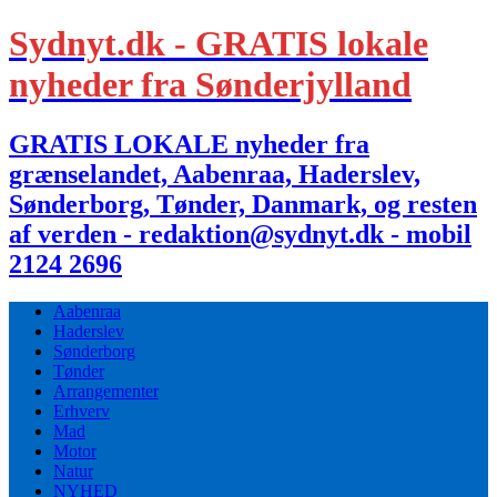
Sydnyt.dk - GRATIS lokale
nyheder fra Sønderjylland
GRATIS LOKALE nyheder fra
grænselandet, Aabenraa, Haderslev,
Sønderborg, Tønder, Danmark, og resten
af verden - redaktion@sydnyt.dk - mobil
2124 2696
Aabenraa
Haderslev
Sønderborg
Tønder
Arrangementer
Erhverv
Mad
Motor
Natur
NYHED