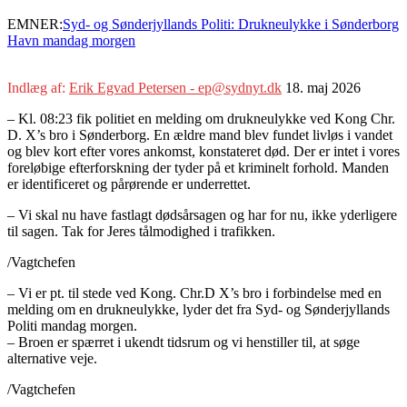
EMNER:
Syd- og Sønderjyllands Politi: Drukneulykke i Sønderborg
Havn mandag morgen
Indlæg af:
Erik Egvad Petersen - ep@sydnyt.dk
18. maj 2026
– Kl. 08:23 fik politiet en melding om drukneulykke ved Kong Chr.
D. X’s bro i Sønderborg. En ældre mand blev fundet livløs i vandet
og blev kort efter vores ankomst, konstateret død. Der er intet i vores
foreløbige efterforskning der tyder på et kriminelt forhold. Manden
er identificeret og pårørende er underrettet.
– Vi skal nu have fastlagt dødsårsagen og har for nu, ikke yderligere
til sagen. Tak for Jeres tålmodighed i trafikken.
/Vagtchefen
– Vi er pt. til stede ved Kong. Chr.D X’s bro i forbindelse med en
melding om en drukneulykke, lyder det fra Syd- og Sønderjyllands
Politi mandag morgen.
– Broen er spærret i ukendt tidsrum og vi henstiller til, at søge
alternative veje.
/Vagtchefen