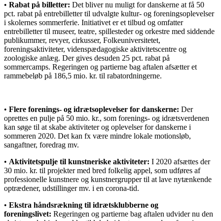
•
Rabat på billetter:
Det bliver nu muligt for danskerne at få 50
pct. rabat på entrebilletter til udvalgte kultur- og foreningsoplevelser
i skolernes sommerferie. Initiativet er et tilbud og omfatter
entrebilletter til museer, teatre, spillesteder og orkestre med siddende
publikummer, revyer, cirkusser, Folkeuniversitetet,
foreningsaktiviteter, videnspædagogiske aktivitetscentre og
zoologiske anlæg. Der gives desuden 25 pct. rabat på
sommercamps. Regeringen og partierne bag aftalen afsætter et
rammebeløb på 186,5 mio. kr. til rabatordningerne.
•
Flere forenings- og idrætsoplevelser for danskerne:
Der
oprettes en pulje på 50 mio. kr., som forenings- og idrætsverdenen
kan søge til at skabe aktiviteter og oplevelser for danskerne i
sommeren 2020. Det kan fx være mindre lokale motionsløb,
sangaftner, foredrag mv.
•
Aktivitetspulje til kunstneriske aktiviteter:
I 2020 afsættes der
30 mio. kr. til projekter med bred folkelig appel, som udføres af
professionelle kunstnere og kunstnergrupper til at lave nytænkende
optrædener, udstillinger mv. i en corona-tid.
•
Ekstra håndsrækning til idrætsklubberne og
foreningslivet:
Regeringen og partierne bag aftalen udvider nu den