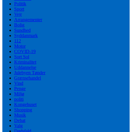
Politik
Sport
Vejr
Arrangementer
Bolig
Sundhed
Syddanmark
112
Motor
COVID-19
Sort Sol
Kriminalitet
Uddannelse
Julebyen Tønder
Grænsehandel
Vind
Penge
Miljø
politi
Kongehuset
Shopping
Musik
Debat
Valg
Dødsfald