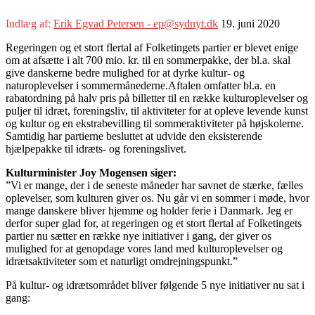
Indlæg af:
Erik Egvad Petersen - ep@sydnyt.dk
19. juni 2020
Regeringen og et stort flertal af Folketingets partier er blevet enige
om at afsætte i alt 700 mio. kr. til en sommerpakke, der bl.a. skal
give danskerne bedre mulighed for at dyrke kultur- og
naturoplevelser i sommermånederne.Aftalen omfatter bl.a. en
rabatordning på halv pris på billetter til en række kulturoplevelser og
puljer til idræt, foreningsliv, til aktiviteter for at opleve levende kunst
og kultur og en ekstrabevilling til sommeraktiviteter på højskolerne.
Samtidig har partierne besluttet at udvide den eksisterende
hjælpepakke til idræts- og foreningslivet.
Kulturminister Joy Mogensen siger:
”Vi er mange, der i de seneste måneder har savnet de stærke, fælles
oplevelser, som kulturen giver os. Nu går vi en sommer i møde, hvor
mange danskere bliver hjemme og holder ferie i Danmark. Jeg er
derfor super glad for, at regeringen og et stort flertal af Folketingets
partier nu sætter en række nye initiativer i gang, der giver os
mulighed for at genopdage vores land med kulturoplevelser og
idrætsaktiviteter som et naturligt omdrejningspunkt.”
På kultur- og idrætsområdet bliver følgende 5 nye initiativer nu sat i
gang: