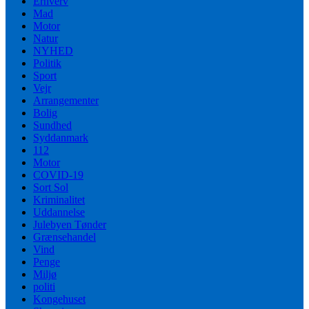
Erhverv
Mad
Motor
Natur
NYHED
Politik
Sport
Vejr
Arrangementer
Bolig
Sundhed
Syddanmark
112
Motor
COVID-19
Sort Sol
Kriminalitet
Uddannelse
Julebyen Tønder
Grænsehandel
Vind
Penge
Miljø
politi
Kongehuset