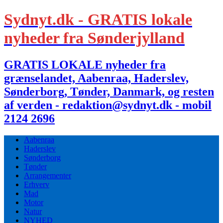
Sydnyt.dk - GRATIS lokale
nyheder fra Sønderjylland
GRATIS LOKALE nyheder fra
grænselandet, Aabenraa, Haderslev,
Sønderborg, Tønder, Danmark, og resten
af verden - redaktion@sydnyt.dk - mobil
2124 2696
Aabenraa
Haderslev
Sønderborg
Tønder
Arrangementer
Erhverv
Mad
Motor
Natur
NYHED