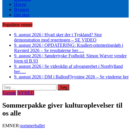
Haven
Byggeri
Det sker
Populære emner
9. august 2026
|
Hvad sker der i Tyskland? Stor
demonstration mod regeringen – SE VIDEO
9. august 2026
|
OPDATERING: Knallert-orienteringsløb i
Ravsted 2026 – Se resultaterne her….
9. august 2026
|
Sønderjyske Fodbold: Simon Wæver vender
hjem til B.93
9. august 2026
|
Se videoklip af ulveangrebet i Nordjylland
her….
9. august 2026
|
DM i BallonFlyvning 2026 – Se vinderne her
Søg
efter:
Forside
NYHED
Sommerpakke giver kulturoplevelser til
os alle
EMNER:
sommerballet