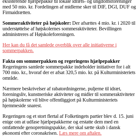
eksisterende hjælpepakke til lokale idræts- og ungdomsforeninger
med 50 mio. kr. Fordelingen af midlerne sker til DIF, DGI, DUF og
Firmaidrætten.
Sommeraktiviteter på højskoler:
Der afsættes 4 mio. kr. i 2020 til
understøttelse af højskolernes sommeraktiviteter. Bevillingen
administreres af Højskoleforeningen.
Her kan du få det samlede overblik over alle initiativerne i
sommerpakken.
Fakta om sommerpakken og regeringens hjælpepakker
Regeringens samlede sommerpakke indeholder initiativer for i alt
700 mio. kr., hvoraf der er afsat 320,5 mio. kr. på Kulturministeriets
område.
Nærmere beskrivelser af rabatordningerne, puljerne til idræt,
foreningsliv, kunstneriske aktiviteter og midler til sommeraktiviteter
på højskolerne vil blive offentliggjort på Kulturministeriets
hjemmeside snarest.
Regeringen og et stort flertal af Folketingets partier blev d. 15. juni
enige om at udfase hjælpepakkerne og erstatte dem med en
omfattende genopretningspakke, der skal sætte skub i dansk
økonomi efter coronakrisen.
Læs mere om aftalen.