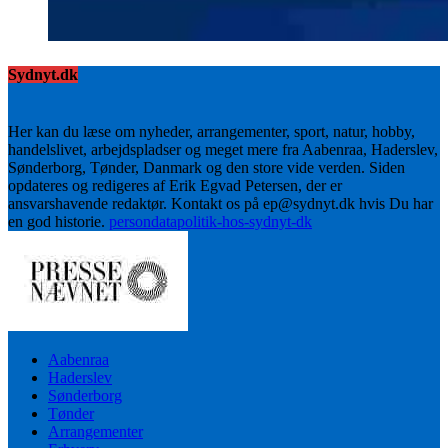
Sydnyt.dk
Her kan du læse om nyheder, arrangementer, sport, natur, hobby,
handelslivet, arbejdspladser og meget mere fra Aabenraa, Haderslev,
Sønderborg, Tønder, Danmark og den store vide verden. Siden
opdateres og redigeres af Erik Egvad Petersen, der er
ansvarshavende redaktør. Kontakt os på ep@sydnyt.dk hvis Du har
en god historie.
persondatapolitik-hos-sydnyt-dk
Aabenraa
Haderslev
Sønderborg
Tønder
Arrangementer