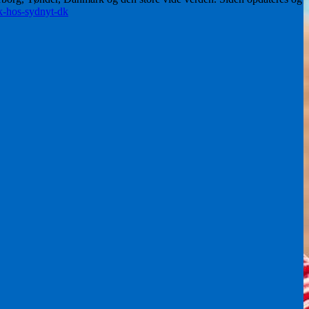
ik-hos-sydnyt-dk