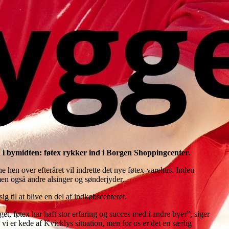
n i bymidten: føtex rykker ind i Borgen Shoppingcenter.
hen over efteråret vil indrette det nye føtex-varehus. Inden
men også andre alsinger og sønderjyder.
g til at blive en del af indkøbscenteret.
t, føtex har haft stor erfaring og succes med i andre byer”, siger
 vi er kede af Kvicklys situation, men for os er det en særlig