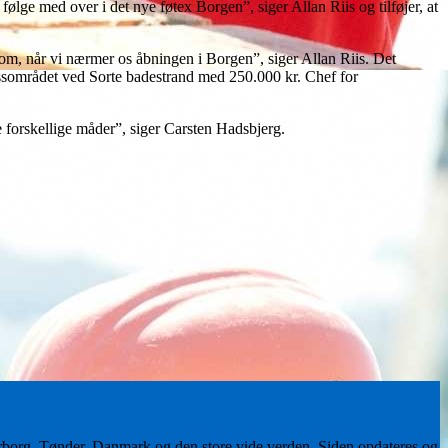
ølge med over i det nye føtex Borgen”, siger Allan Riis og tilføjer, at
 om, når vi nærmer os åbningen i Borgen”, siger Allan Riis. Det
nessområdet ved Sorte badestrand med 250.000 kr. Chef for
re forskellige måder”, siger Carsten Hadsbjerg.
erborg, Tønder, Danmark og den store vide verden. Siden opdateres og