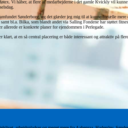
tex. Vi håber, at flere af medarbejderne i det gamle Kvickly vil kunne f
dselsdag.
lsamfundet Sønderborg, og det glæder jeg mig til at kunne fortælle mere
x samt bl.a. Bilka, som blandt andet via Salling Fondene har støttet fit
er allerede er konkrete planer for ejendommen i Perlegade.
 klart, at en så central placering er både interessant og attraktiv på fle
delslivet, arbejdspladser og meget mere fra Aabenraa, Haderslev, Sønd