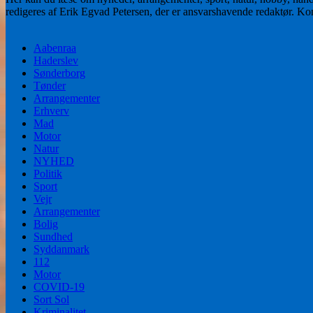
redigeres af Erik Egvad Petersen, der er ansvarshavende redaktør. K
Aabenraa
Haderslev
Sønderborg
Tønder
Arrangementer
Erhverv
Mad
Motor
Natur
NYHED
Politik
Sport
Vejr
Arrangementer
Bolig
Sundhed
Syddanmark
112
Motor
COVID-19
Sort Sol
Kriminalitet