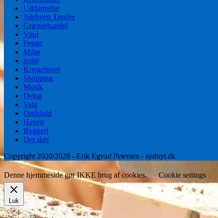
Uddannelse
Julebyen Tønder
Grænsehandel
Vind
Penge
Miljø
politi
Kongehuset
Shopping
Musik
Debat
Valg
Dødsfald
Haven
Byggeri
Det sker
Copyright 2020/2028 - Erik Egvad Petersen - sydnyt.dk
Denne hjemmeside gør IKKE brug af cookies.
Cookie settings
Luk