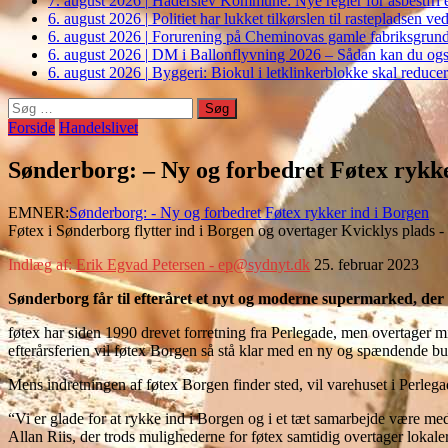
7. august 2026
|
Haderslev Kommune: Nye regler for asbestfri et
6. august 2026
|
Politiet har lukket tilkørslen til rastepladsen
6. august 2026
|
Forurening på Cheminovas gamle fabriksgrund 
6. august 2026
|
DM i Ballonflyvning 2026 – Sådan kan du også s
6. august 2026
|
Byggeri: Biokul i letklinkerblokke skal reduce
Søg
efter:
Forside
Handelslivet
Sønderborg: – Ny og forbedret Føtex rykke
EMNER:
Sønderborg: - Ny og forbedret Føtex rykker ind i Borgen
Føtex i Sønderborg flytter ind i Borgen og overtager Kvicklys plads 
Indlæg af:
Erik Egvad Petersen - ep@sydnyt.dk
25. februar 2023
Sønderborg får til efteråret et nyt og moderne supermarked, der
føtex har siden 1990 drevet forretning fra Perlegade, men overtager 
efterårsferien vil føtex Borgen så stå klar med en ny og spændende bu
Mens indretningen af føtex Borgen finder sted, vil varehuset i Perlegade
“Vi er glade for at rykke ind i Borgen og i et tæt samarbejde være med
Allan Riis, der trods mulighederne for føtex samtidig overtager lokaler