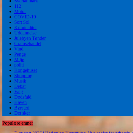
Syddanmark
112
Motor
COVID-19
Sort Sol
Kriminalitet
Uddannelse
Julebyen Tønder
Grænsehandel
Vind
Penge
Miljø
politi
Kongehuset
Shopping
Musik
Debat
Valg
Dødsfald
Haven
Byggeri
Det sker
Populære emner