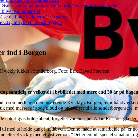
ernitplader fra 1. august 2026
 ved Øster Løgum på motorvejen i nordgående spor torsdag aften
bliver nu indkapslet
e de flotte balloner når de starter
re CO₂-aftrykket i dansk byggeri
r ind i Borgen
- Kvickly lukker i Sønderborg. Foto: Erik Egvad Petersen
 dog samtidig er velkendt i bybilledet med mere end 30 år på bage
midt i sommerferien den nuværende Kvickly i Borgen, hvor håndværkerne 
tik med masser af gode tilbud og oplevelser til alle sønderborgensere, 
 naturligvis holde åbent, fortæller varehuschef Allan Riis, der glæder si
 til med at holde gang i midtbyen. Denne måde at samarbejde på, er noge
ne efter Kvickly med et vist vemod. “Det er en lidt speciel situation, og