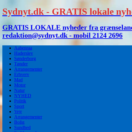
Sydnyt.dk - GRATIS lokale nyh
GRATIS LOKALE nyheder fra grænselandet,
redaktion@sydnyt.dk - mobil 2124 2696
Aabenraa
Haderslev
Sønderborg
Tønder
Arrangementer
Erhverv
Mad
Motor
Natur
NYHED
Politik
Sport
Vejr
Arrangementer
Bolig
Sundhed