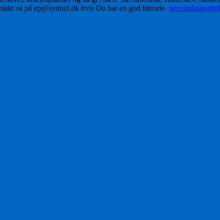
ontakt os på ep@sydnyt.dk hvis Du har en god historie.
persondatapolit