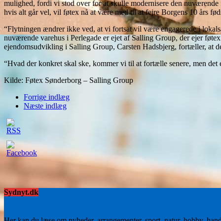
mulighed, fordi vi stod over for at skulle modernisere den nuværende fø
hvis alt går vel, vil føtex nå at være med til at fejre Borgens 10 års fø
“Flytningen ændrer ikke ved, at vi fortsat vil være engagerede i loka
nuværende varehus i Perlegade er ejet af Salling Group, der ejer føte
ejendomsudvikling i Salling Group, Carsten Hadsbjerg, fortæller, at d
“Hvad der konkret skal ske, kommer vi til at fortælle senere, men det er
Kilde: Føtex Sønderborg – Salling Group
Forrige indlæg
Næste indlæg
Sydnyt.dk
Her kan du læse om nyheder, arrangementer, sport, natur, hobby, han