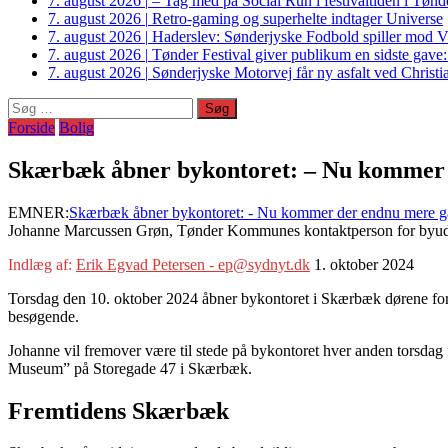
7. august 2026
|
– Tag med på Social Run i festivaltiden i Tø
7. august 2026
|
Retro-gaming og superhelte indtager Universe
7. august 2026
|
Haderslev: Sønderjyske Fodbold spiller mod V
7. august 2026
|
Tønder Festival giver publikum en sidste gave
7. august 2026
|
Sønderjyske Motorvej får ny asfalt ved Christi
Søg
efter:
Forside
Bolig
Skærbæk åbner bykontoret: – Nu kommer d
EMNER:
Skærbæk åbner bykontoret: - Nu kommer der endnu mere ga
Johanne Marcussen Grøn, Tønder Kommunes kontaktperson for byudvi
Indlæg af:
Erik Egvad Petersen - ep@sydnyt.dk
1. oktober 2024
Torsdag den 10. oktober 2024 åbner bykontoret i Skærbæk dørene for 
besøgende.
Johanne vil fremover være til stede på bykontoret hver anden torsdag 
Museum” på Storegade 47 i Skærbæk.
Fremtidens Skærbæk