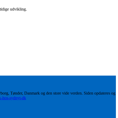
idige udvikling.
erborg, Tønder, Danmark og den store vide verden. Siden opdateres og
ik-hos-sydnyt-dk