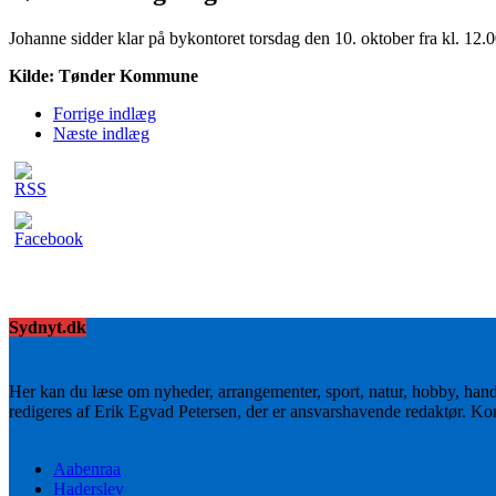
Johanne sidder klar på bykontoret torsdag den 10. oktober fra kl. 12
Kilde: Tønder Kommune
Forrige indlæg
Næste indlæg
Sydnyt.dk
Her kan du læse om nyheder, arrangementer, sport, natur, hobby, han
redigeres af Erik Egvad Petersen, der er ansvarshavende redaktør. K
Aabenraa
Haderslev