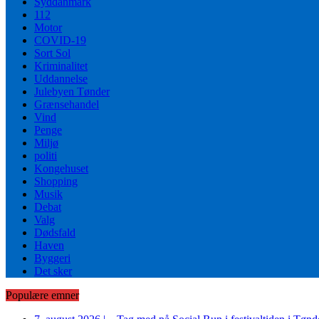
Syddanmark
112
Motor
COVID-19
Sort Sol
Kriminalitet
Uddannelse
Julebyen Tønder
Grænsehandel
Vind
Penge
Miljø
politi
Kongehuset
Shopping
Musik
Debat
Valg
Dødsfald
Haven
Byggeri
Det sker
Populære emner