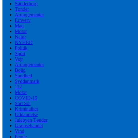
Sønderborg
Tønder
Arrangementer
Erhverv
Mad
Motor
Natur
NYHED
Politik
Sport
Vejr
Arrangementer
Bolig
Sundhed
Syddanmark
112
Motor
COVID-19
Sort Sol
Kriminalitet
Uddannelse
Julebyen Tønder
Grænsehandel
Vind
Penge