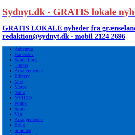
Sydnyt.dk - GRATIS lokale nyh
GRATIS LOKALE nyheder fra grænselandet,
redaktion@sydnyt.dk - mobil 2124 2696
Aabenraa
Haderslev
Sønderborg
Tønder
Arrangementer
Erhverv
Mad
Motor
Natur
NYHED
Politik
Sport
Vejr
Arrangementer
Bolig
Sundhed