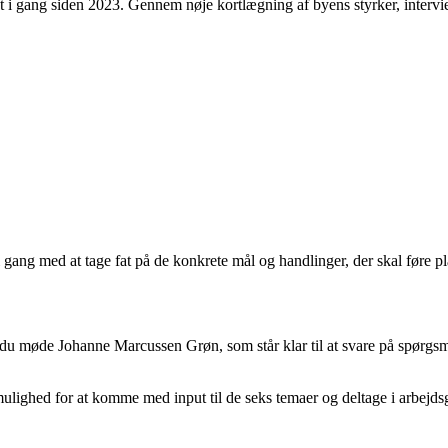
i gang siden 2023. Gennem nøje kortlægning af byens styrker, intervie
ang med at tage fat på de konkrete mål og handlinger, der skal føre plan
u møde Johanne Marcussen Grøn, som står klar til at svare på spørgsmå
 mulighed for at komme med input til de seks temaer og deltage i arbejd