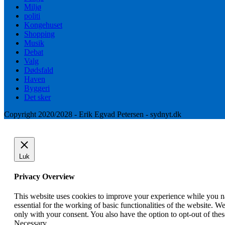
Miljø
politi
Kongehuset
Shopping
Musik
Debat
Valg
Dødsfald
Haven
Byggeri
Det sker
Copyright 2020/2028 - Erik Egvad Petersen - sydnyt.dk
Luk
Privacy Overview
This website uses cookies to improve your experience while you nav
essential for the working of basic functionalities of the website. 
only with your consent. You also have the option to opt-out of th
Necessary