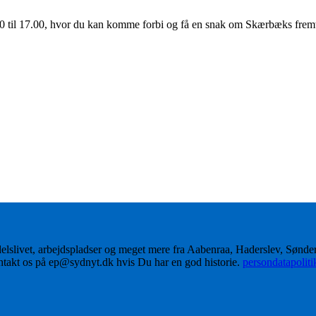
.00 til 17.00, hvor du kan komme forbi og få en snak om Skærbæks fremt
delslivet, arbejdspladser og meget mere fra Aabenraa, Haderslev, Sønd
ontakt os på ep@sydnyt.dk hvis Du har en god historie.
persondatapolit