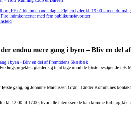
nder – Hoff Running Club & Bareen
iborg FF på hjemmebane i dag – Fløjten lyder kl. 19.00 – men du må 
: Fire intimkoncerter med fem publikumsfavoritter
ansfeld
er endnu mere gang i byen – Bliv en del 
ng i byen - Bliv en del af Fremtidens Skærbæk
klingsprojektet, glæder sig til at tage imod de første besøgende i
første gang, og Johanne Marcussen Grøn, Tønder Kommunes kontaktperso
fra kl. 12.00 til 17.00, hvor alle interesserede kan komme forbi og få 