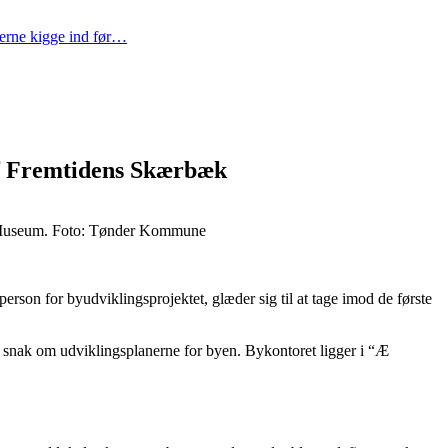
gerne kigge ind før…
af Fremtidens Skærbæk
 Æ Museum. Foto: Tønder Kommune
n for byudviklingsprojektet, glæder sig til at tage imod de første
en snak om udviklingsplanerne for byen. Bykontoret ligger i “Æ