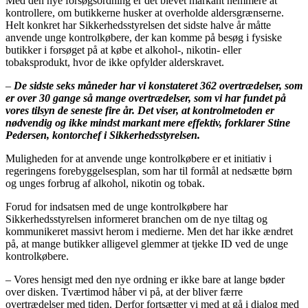
Med den nye forsøgsordning er det blevet markant nemmere at
kontrollere, om butikkerne husker at overholde aldersgrænserne.
Helt konkret har Sikkerhedsstyrelsen det sidste halve år måtte
anvende unge kontrolkøbere, der kan komme på besøg i fysiske
butikker i forsøget på at købe et alkohol-, nikotin- eller
tobaksprodukt, hvor de ikke opfylder alderskravet.
–
De sidste seks måneder har vi konstateret 362 overtrædelser, som
er over 30 gange så mange overtrædelser, som vi har fundet på
vores tilsyn de seneste fire år. Det viser, at kontrolmetoden er
nødvendig og ikke mindst markant mere effektiv, forklarer Stine
Pedersen, kontorchef i Sikkerhedsstyrelsen.
Muligheden for at anvende unge kontrolkøbere er et initiativ i
regeringens forebyggelsesplan, som har til formål at nedsætte børn
og unges forbrug af alkohol, nikotin og tobak.
Forud for indsatsen med de unge kontrolkøbere har
Sikkerhedsstyrelsen informeret branchen om de nye tiltag og
kommunikeret massivt herom i medierne. Men det har ikke ændret
på, at mange butikker alligevel glemmer at tjekke ID ved de unge
kontrolkøbere.
– Vores hensigt med den nye ordning er ikke bare at lange bøder
over disken. Tværtimod håber vi på, at der bliver færre
overtrædelser med tiden. Derfor fortsætter vi med at gå i dialog med