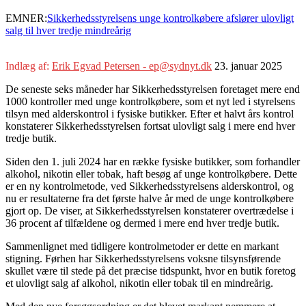
EMNER:
Sikkerhedsstyrelsens unge kontrolkøbere afslører ulovligt
salg til hver tredje mindreårig
Indlæg af:
Erik Egvad Petersen - ep@sydnyt.dk
23. januar 2025
De seneste seks måneder har Sikkerhedsstyrelsen foretaget mere end
1000 kontroller med unge kontrolkøbere, som et nyt led i styrelsens
tilsyn med alderskontrol i fysiske butikker. Efter et halvt års kontrol
konstaterer Sikkerhedsstyrelsen fortsat ulovligt salg i mere end hver
tredje butik.
Siden den 1. juli 2024 har en række fysiske butikker, som forhandler
alkohol, nikotin eller tobak, haft besøg af unge kontrolkøbere. Dette
er en ny kontrolmetode, ved Sikkerhedsstyrelsens alderskontrol, og
nu er resultaterne fra det første halve år med de unge kontrolkøbere
gjort op. De viser, at Sikkerhedsstyrelsen konstaterer overtrædelse i
36 procent af tilfældene og dermed i mere end hver tredje butik.
Sammenlignet med tidligere kontrolmetoder er dette en markant
stigning.
Førhen har Sikkerhedsstyrelsens voksne tilsynsførende
skullet være til stede på det præcise tidspunkt, hvor en butik foretog
et ulovligt salg af alkohol, nikotin eller tobak til en mindreårig.