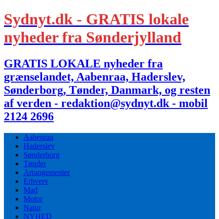
Sydnyt.dk - GRATIS lokale
nyheder fra Sønderjylland
GRATIS LOKALE nyheder fra
grænselandet, Aabenraa, Haderslev,
Sønderborg, Tønder, Danmark, og resten
af verden - redaktion@sydnyt.dk - mobil
2124 2696
Aabenraa
Haderslev
Sønderborg
Tønder
Arrangementer
Erhverv
Mad
Motor
Natur
NYHED