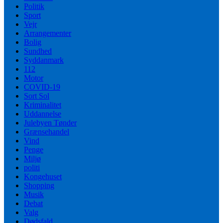
Politik
Sport
Vejr
Arrangementer
Bolig
Sundhed
Syddanmark
112
Motor
COVID-19
Sort Sol
Kriminalitet
Uddannelse
Julebyen Tønder
Grænsehandel
Vind
Penge
Miljø
politi
Kongehuset
Shopping
Musik
Debat
Valg
Dødsfald