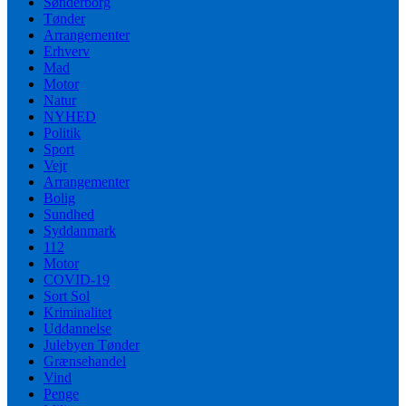
Sønderborg
Tønder
Arrangementer
Erhverv
Mad
Motor
Natur
NYHED
Politik
Sport
Vejr
Arrangementer
Bolig
Sundhed
Syddanmark
112
Motor
COVID-19
Sort Sol
Kriminalitet
Uddannelse
Julebyen Tønder
Grænsehandel
Vind
Penge