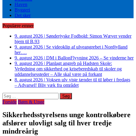
Haven
Byggeri
Det sker
Populære emner
9. august 2026
|
Sønderjyske Fodbold: Simon Wæver vender
hjem til B.93
9. august 2026
|
Se videoklip af ulveangrebet i Nordjylland
her….
9. august 2026
|
DM i BallonFlyvning 2026 – Se vinderne her
9. august 2026
|
Planlagt angreb på Hadsten Skole:
Vejledning om sikkerhed og kriseberedskab til skoler og
uddannelsessteder – Alle skal være på forkant
8. august 2026
|
Voksen ulv viste tænder til til løber i fredags
– Advarsel! Bliv væk fra området
Søg
efter:
Forside
Børn & Unge
Sikkerhedsstyrelsens unge kontrolkøbere
afslører ulovligt salg til hver tredje
mindreårig