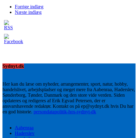
Forrige indlæg
Næste indlæg
Sydnyt.dk
Her kan du læse om nyheder, arrangementer, sport, natur, hobby,
handelslivet, arbejdspladser og meget mere fra Aabenraa, Haderslev,
Sønderborg, Tønder, Danmark og den store vide verden. Siden
opdateres og redigeres af Erik Egvad Petersen, der er
ansvarshavende redaktør. Kontakt os på ep@sydnyt.dk hvis Du har
en god historie.
persondatapolitik-hos-sydnyt-dk
Aabenraa
Haderslev