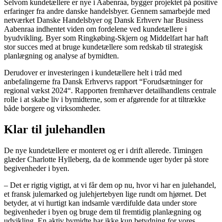
Selvom kundetællere er nye i Aabenraa, bygger projektet på positive
erfaringer fra andre danske handelsbyer. Gennem samarbejde med
netværket Danske Handelsbyer og Dansk Erhverv har Business
Aabenraa indhentet viden om fordelene ved kundetællere i
byudvikling. Byer som Ringkøbing-Skjern og Middelfart har haft
stor succes med at bruge kundetællere som redskab til strategisk
planlægning og analyse af bymidten.
Derudover er investeringen i kundetællere helt i tråd med
anbefalingerne fra Dansk Erhvervs rapport “Forudsætninger for
regional vækst 2024“. Rapporten fremhæver detailhandlens centrale
rolle i at skabe liv i bymidterne, som er afgørende for at tiltrække
både borgere og virksomheder.
Klar til julehandlen
De nye kundetællere er monteret og er i drift allerede. Timingen
glæder Charlotte Hylleberg, da de kommende uger byder på store
begivenheder i byen.
– Det er rigtig vigtigt, at vi får dem op nu, hvor vi har en julehandel,
et fransk julemarked og julehjertebyen lige rundt om hjørnet. Det
betyder, at vi hurtigt kan indsamle værdifulde data under store
begivenheder i byen og bruge dem til fremtidig planlægning og
udvikling. En aktiv bymidte har ikke kun betydning for vores