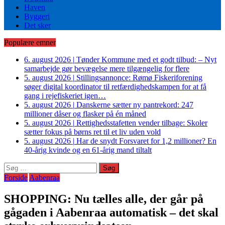
Haven
Byggeri
Det sker
Populære emner
6. august 2026
|
Tønder Kommune med et godt tilbud: – Nyt
samarbejde gør bevægelse mere tilgængelig for flere
5. august 2026
|
Stillingsannonce: Rømø Fiskeriforening
søger digital koordinator til retfærdighedskampen for at få
gang i rejefiskeriet igen…
5. august 2026
|
Danskerne sætter ny pantrekord: 247
millioner dåser og flasker på én måned
5. august 2026
|
Rettighedsstafetten vender tilbage: Skoler
sætter fokus på børns ret til et liv uden vold
5. august 2026
|
Har de snydt Forsvaret for 1,2 millioner? En
40-årig kvinde og en 61-årig mand tiltalt
Søg
efter:
Forside
Aabenraa
SHOPPING: Nu tælles alle, der går på
gågaden i Aabenraa automatisk – det skal