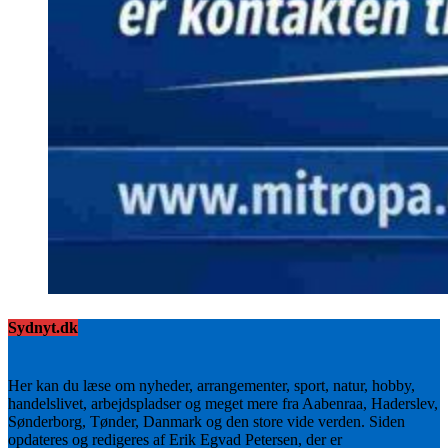
Sydnyt.dk
Her kan du læse om nyheder, arrangementer, sport, natur, hobby,
handelslivet, arbejdspladser og meget mere fra Aabenraa, Haderslev,
Sønderborg, Tønder, Danmark og den store vide verden. Siden
opdateres og redigeres af Erik Egvad Petersen, der er