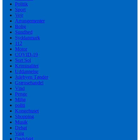
Politik
Sport
Vejr
Arrangementer
Bolig
Sundhed
Syddanmark
112
Motor
COVID-19
Sort Sol
Kriminalitet
Uddannelse
Julebyen Tønder
Grænsehandel
Vind
Penge
Miljø
politi
Kongehuset
Shopping
Musik
Debat
Valg
Dødsfald