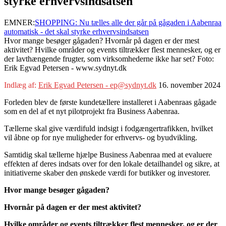
styrke erhvervsindsatsen
EMNER:
SHOPPING: Nu tælles alle der går på gågaden i Aabenraa
automatisk - det skal styrke erhvervsindsatsen
Hvor mange besøger gågaden? Hvornår på dagen er der mest
aktivitet? Hvilke områder og events tiltrækker flest mennesker, og er
der lavthængende frugter, som virksomhederne ikke har set? Foto:
Erik Egvad Petersen - www.sydnyt.dk
Indlæg af:
Erik Egvad Petersen - ep@sydnyt.dk
16. november 2024
Forleden blev de første kundetællere installeret i Aabenraas gågade
som en del af et nyt pilotprojekt fra Business Aabenraa.
Tællerne skal give værdifuld indsigt i fodgængertrafikken, hvilket
vil åbne op for nye muligheder for erhvervs- og byudvikling.
Samtidig skal tællerne hjælpe Business Aabenraa med at evaluere
effekten af deres indsats over for den lokale detailhandel og sikre, at
initiativerne skaber den ønskede værdi for butikker og investorer.
Hvor mange besøger gågaden?
Hvornår på dagen er der mest aktivitet?
Hvilke områder og events tiltrækker flest mennesker, og er der