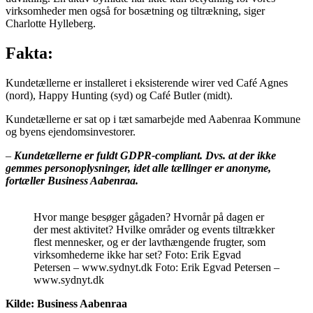
virksomheder men også for bosætning og tiltrækning, siger
Charlotte Hylleberg.
Fakta:
Kundetællerne er installeret i eksisterende wirer ved Café Agnes
(nord), Happy Hunting (syd) og Café Butler (midt).
Kundetællerne er sat op i tæt samarbejde med Aabenraa Kommune
og byens ejendomsinvestorer.
–
Kundetællerne er fuldt GDPR-compliant. Dvs. at der ikke
gemmes personoplysninger, idet alle tællinger er anonyme,
fortæller Business Aabenraa.
Hvor mange besøger gågaden? Hvornår på dagen er
der mest aktivitet? Hvilke områder og events tiltrækker
flest mennesker, og er der lavthængende frugter, som
virksomhederne ikke har set? Foto: Erik Egvad
Petersen – www.sydnyt.dk Foto: Erik Egvad Petersen –
www.sydnyt.dk
Kilde: Business Aabenraa