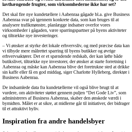
lavthængende frugter, som virksomhederne ikke har set?
Det skal fire nye kundetællere i Aabenraa gågade bl.a. give Business
Aabenraa svar på igennem konkrete data, som kan bruges til at
analysere trafikmønstre, planlægge indsatser overfor vores
virksomheder i gågaden, være sparringspartner på byens aktiviteter
og tiltrække nye investeringer.
– Vi ønsker at styrke det lokale erhvervsliv, og med præcise data kan
vi tilbyde mere målrettet sparring til byens butikker og øvrige
erhvervsaktører. Det er et spændende redskab, der kan løfte både
butikslivet, tiltrække nye investorer, der ønsker at starte forretning i
Aabenraa og måske kan Aabenraa blive det foretrukne sted at drikke
sin kaffe eller få en god middag, siger Charlotte Hylleberg, direktør i
Business Aabenraa.
De indsamlede data fra kundetællerne vil også blive brugt til at
vurdere, om aktiviteter støttet gennem puljen “Det Gode Liv”, som
administreres af Business Aabenraa, skaber den ønskede værdi i
bymidten. Målet er at sikre, at midlerne går til initiativer, der bidrager
til et attraktivt byliv.
Inspiration fra andre handelsbyer