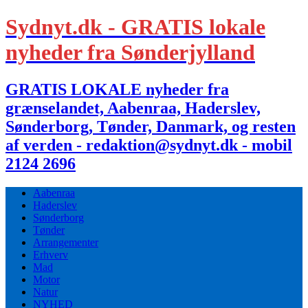
Sydnyt.dk - GRATIS lokale
nyheder fra Sønderjylland
GRATIS LOKALE nyheder fra
grænselandet, Aabenraa, Haderslev,
Sønderborg, Tønder, Danmark, og resten
af verden - redaktion@sydnyt.dk - mobil
2124 2696
Aabenraa
Haderslev
Sønderborg
Tønder
Arrangementer
Erhverv
Mad
Motor
Natur
NYHED