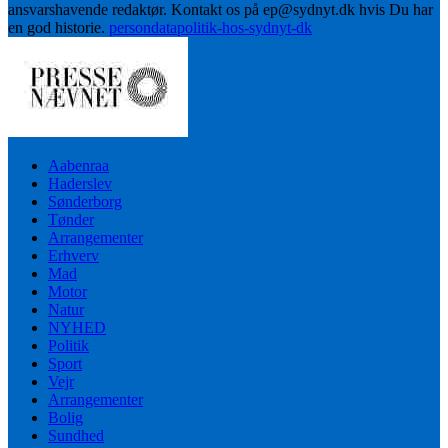
ansvarshavende redaktør. Kontakt os på ep@sydnyt.dk hvis Du har
en god historie.
persondatapolitik-hos-sydnyt-dk
Aabenraa
Haderslev
Sønderborg
Tønder
Arrangementer
Erhverv
Mad
Motor
Natur
NYHED
Politik
Sport
Vejr
Arrangementer
Bolig
Sundhed