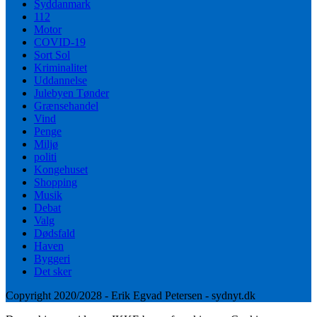
Syddanmark
112
Motor
COVID-19
Sort Sol
Kriminalitet
Uddannelse
Julebyen Tønder
Grænsehandel
Vind
Penge
Miljø
politi
Kongehuset
Shopping
Musik
Debat
Valg
Dødsfald
Haven
Byggeri
Det sker
Copyright 2020/2028 - Erik Egvad Petersen - sydnyt.dk