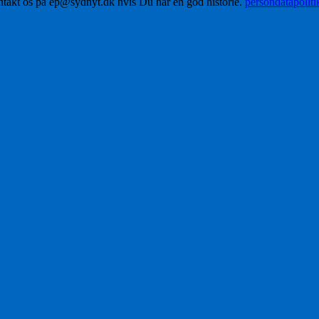
ontakt os på ep@sydnyt.dk hvis Du har en god historie.
persondatapolit