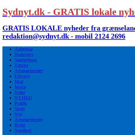
Sydnyt.dk - GRATIS lokale nyh
GRATIS LOKALE nyheder fra grænselandet,
redaktion@sydnyt.dk - mobil 2124 2696
Aabenraa
Haderslev
Sønderborg
Tønder
Arrangementer
Erhverv
Mad
Motor
Natur
NYHED
Politik
Sport
Vejr
Arrangementer
Bolig
Sundhed