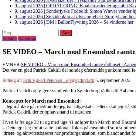
9. august 2026
|
Hvad sker der i Tyskland? Stor demonstrati
9. august 2026
|
OPDATERING: Knallert-orienteringsløb i Ravs
9. august 2026
|
Sønderjyske Fodbold: Simon Wæver vender hj
9. august 2026
|
Se videoklip af ulveangrebet i Nordjylland he
9. august 2026
|
DM i BallonFlyvning 2026 – Se vinderne her
Søg
efter:
Forside
Aabenraa
SE VIDEO – March mod Ensomhed ramte r
EMNER:
SE VIDEO - March mod Ensomhed ramte rådhuset i Aabenr
Det var en glad Patrick Cakirli der søndag eftermiddag ankom med fø
Indlæg af:
Erik Egvad Petersen - ep@sydnyt.dk
5. september 2022
Patrick Cakirli og følgere vandrede fra Sønderborg rådhus til Aabenr
Konceptet for March mod Ensomhed:
– Jeg må ikke gå, medmindre jeg har følgeskab – ellers skal jeg stå s
Patrick Cakirli, der er ophavsmand til marchen.
Hvert år fra uge 32 til og med uge 41 udfører han March mod Enso
– Dette gør jeg for at sætte nationalt fokus på ensomhed som sundhe
idræts- og aktivitetsbaseret nonprofitorganisation, som blandt andet 