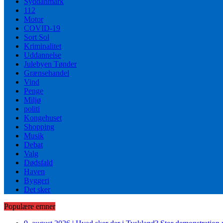
Syddanmark
112
Motor
COVID-19
Sort Sol
Kriminalitet
Uddannelse
Julebyen Tønder
Grænsehandel
Vind
Penge
Miljø
politi
Kongehuset
Shopping
Musik
Debat
Valg
Dødsfald
Haven
Byggeri
Det sker
Populære emner