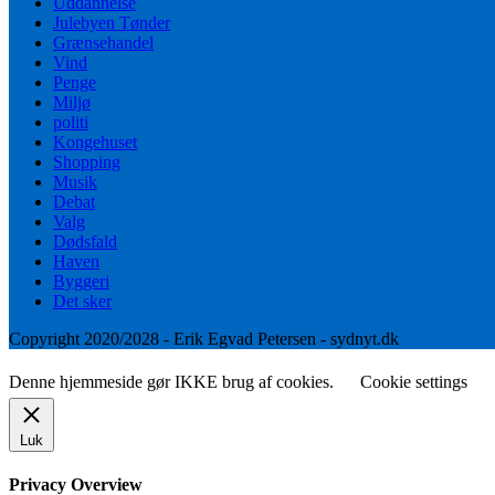
Uddannelse
Julebyen Tønder
Grænsehandel
Vind
Penge
Miljø
politi
Kongehuset
Shopping
Musik
Debat
Valg
Dødsfald
Haven
Byggeri
Det sker
Copyright 2020/2028 - Erik Egvad Petersen - sydnyt.dk
Denne hjemmeside gør IKKE brug af cookies.
Cookie settings
Luk
Privacy Overview