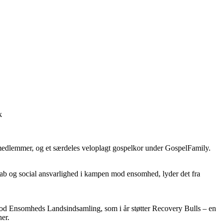
k
smedlemmer, og et særdeles veloplagt gospelkor under GospelFamily.
skab og social ansvarlighed i kampen mod ensomhed, lyder det fra
mod Ensomheds Landsindsamling, som i år støtter Recovery Bulls – en
ner.