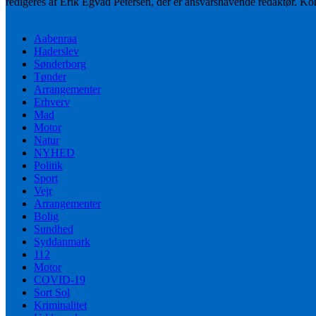
redigeres af Erik Egvad Petersen, der er ansvarshavende redaktør. K
Aabenraa
Haderslev
Sønderborg
Tønder
Arrangementer
Erhverv
Mad
Motor
Natur
NYHED
Politik
Sport
Vejr
Arrangementer
Bolig
Sundhed
Syddanmark
112
Motor
COVID-19
Sort Sol
Kriminalitet