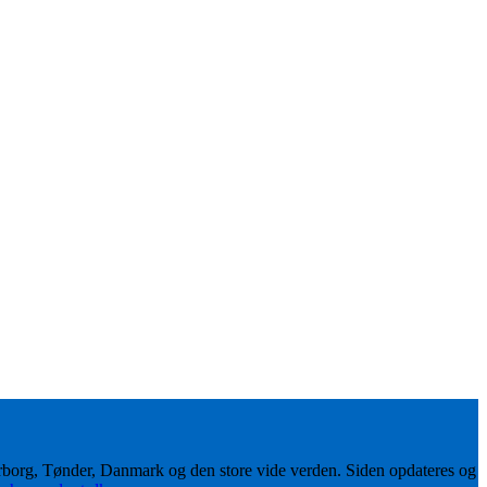
erborg, Tønder, Danmark og den store vide verden. Siden opdateres og