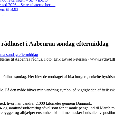
on mod regeringen – SE VIDEO
ted 2026 – Se resultaterne her….
em til B.93
r….
ådhuset i Aabenraa søndag eftermiddag
aa søndag eftermiddag
lgerne til Aabenraa rådhus. Foto: Erik Egvad Petersen - www.sydnyt.d
aa rådhus søndag. Her blev de modtaget af bl.a borgere, enkelte byråd
tille. På den måde bliver min vandring symbol på vigtigheden af fælles
mhed, hvor han vandrer 2.000 kilometer gennem Danmark.
ds- og samfundsudfordring såvel som for at samle penge ind til March 
forebygger og afhjælper ensomhed blandt mennesker i udsatte livspositio