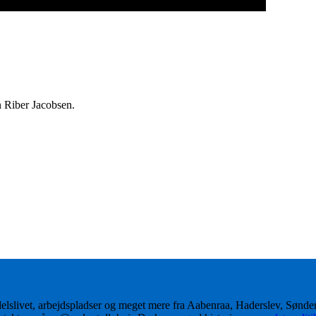
n Riber Jacobsen.
delslivet, arbejdspladser og meget mere fra Aabenraa, Haderslev, Sønd