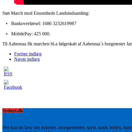
Støt March mod Ensomheds Landsindsamling:
⠀•⠀Bankoverførsel: 1686 3232619987
⠀•⠀MobilePay: 425 000.
Til Aabenraa fik marchen bl.a følgeskab af Aabenraa`s borgmester Ja
Forrige indlæg
Næste indlæg
Sydnyt.dk
Her kan du læse om nyheder, arrangementer, sport, natur, hobby, han