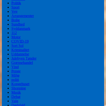
Politik
Sport
Vejr
Arrangementer
Bolig
Sundhed
Syddanmark
112
Motor
COVID-19
Sort Sol
Kriminalitet
Uddannelse
Julebyen Tønder
Grænsehandel
Vind
Penge
Miljø
politi
Kongehuset
Shopping
Musik
Debat
Valg
Dødsfald