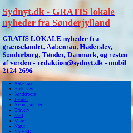
Sydnyt.dk - GRATIS lokale
nyheder fra Sønderjylland
GRATIS LOKALE nyheder fra
grænselandet, Aabenraa, Haderslev,
Sønderborg, Tønder, Danmark, og resten
af verden - redaktion@sydnyt.dk - mobil
2124 2696
Aabenraa
Haderslev
Sønderborg
Tønder
Arrangementer
Erhverv
Mad
Motor
Natur
NYHED