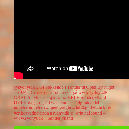
@sydnytdk
DGI Fakkelløb i Tønder til Open By Night
– 2024 – Se mere – altid mere – på www.sydnyt.dk –
GRATIS nyheder og info fra HELE Sønderjylland –
HVER dag – også i weekender –
#dgifakkelløb
#tønder
#tondern
#openbynight
#dgi
#tønderløbeklub
#erikegvadpetersen
#sydnytdk
♬ original sound –
www.sydnyt.dk – Sønderjylland