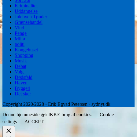
Sort Sol
Kriminalitet
Uddannelse
Julebyen Tønder
Grænsehandel
Vind
Penge
Miljø
politi
Kongehuset
Shopping
Musik
Debat
Valg
Dødsfald
Haven
Byggeri
Det sker
Copyright 2020/2028 - Erik Egvad Petersen - sydnyt.dk
Denne hjemmeside gør IKKE brug af cookies.
Cookie
settings
ACCEPT