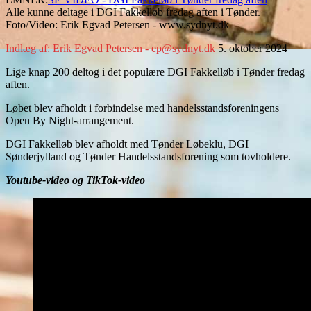
Alle kunne deltage i DGI Fakkelløb fredag aften i Tønder.
Foto/Video: Erik Egvad Petersen - www.sydnyt.dk
Indlæg af:
Erik Egvad Petersen - ep@sydnyt.dk
5. oktober 2024
Lige knap 200 deltog i det populære DGI Fakkelløb i Tønder fredag
aften.
Løbet blev afholdt i forbindelse med handelsstandsforeningens
Open By Night-arrangement.
DGI Fakkelløb blev afholdt med Tønder Løbeklu, DGI
Sønderjylland og Tønder Handelsstandsforening som tovholdere.
Youtube-video og TikTok-video