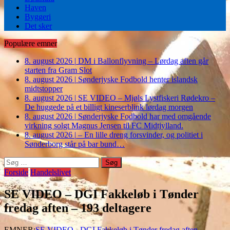
Haven
Byggeri
Det sker
Populære emner
8. august 2026
|
DM i Ballonflyvning – Lørdag aften går
starten fra Gram Slot
8. august 2026
|
Sønderjyske Fodbold henter islandsk
midtstopper
8. august 2026
|
SE VIDEO – Mjøls Lystfiskeri Rødekro –
De huggede på et billigt kineserblink lørdag morgen
8. august 2026
|
Sønderjyske Fodbold har med omgående
virkning solgt Magnus Jensen til FC Midtjylland.
8. august 2026
|
– En lille dreng forsvinder, og politiet i
Sønderborg står på bar bund…
Søg
efter:
Forside
Handelslivet
SE VIDEO – DGI Fakkeløb i Tønder
fredag aften – 193 deltagere
EMNER:
SE VIDEO - DGI Fakkeløb i Tønder fredag aften