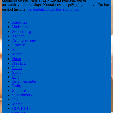
opdateres og redigeres af Erik Egvad Petersen, der er
ansvarshavende redaktør. Kontakt os på ep@sydnyt.dk hvis Du har
en god historie.
persondatapolitik-hos-sydnyt-dk
Aabenraa
Haderslev
Sønderborg
Tønder
Arrangementer
Erhverv
Mad
Motor
Natur
NYHED
Politik
Sport
Vejr
Arrangementer
Bolig
Sundhed
Syddanmark
112
Motor
COVID-19