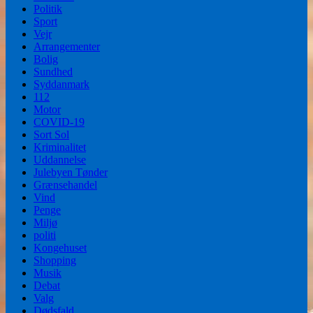
Politik
Sport
Vejr
Arrangementer
Bolig
Sundhed
Syddanmark
112
Motor
COVID-19
Sort Sol
Kriminalitet
Uddannelse
Julebyen Tønder
Grænsehandel
Vind
Penge
Miljø
politi
Kongehuset
Shopping
Musik
Debat
Valg
Dødsfald