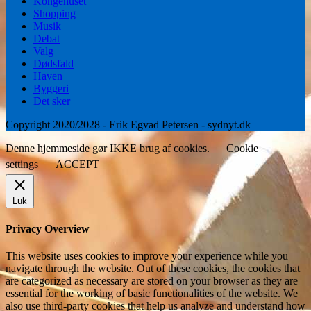
Kongehuset
Shopping
Musik
Debat
Valg
Dødsfald
Haven
Byggeri
Det sker
Copyright 2020/2028 - Erik Egvad Petersen - sydnyt.dk
Denne hjemmeside gør IKKE brug af cookies.
Cookie
settings
ACCEPT
Luk
Privacy Overview
This website uses cookies to improve your experience while you
navigate through the website. Out of these cookies, the cookies that
are categorized as necessary are stored on your browser as they are
essential for the working of basic functionalities of the website. We
also use third-party cookies that help us analyze and understand how