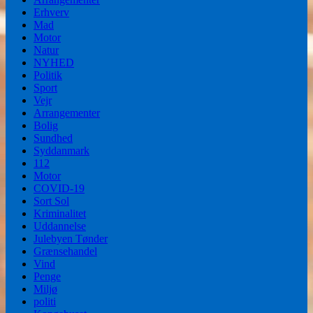
Erhverv
Mad
Motor
Natur
NYHED
Politik
Sport
Vejr
Arrangementer
Bolig
Sundhed
Syddanmark
112
Motor
COVID-19
Sort Sol
Kriminalitet
Uddannelse
Julebyen Tønder
Grænsehandel
Vind
Penge
Miljø
politi