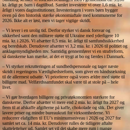
kr. årligt pr. barn i dagtilbud. Samlet investerer vi over 1,6 mia. kr.
årligt i vores daginstitutioner. Investeringen i vores børn bygger
oven på den historisk stærke økonomiaftale med kommunerne for
2026. Ikke alt er løst, men vi tager vigtige skridt.
– Vi lever i en urolig tid. Derfor styrker vi dansk forsvar og
sikkerhed samt den militære støtte til Ukraine med yderligere 10
mia. kr. i 2026. Vi afsætter 0,5 mia. kr. årligt til samfundssikkerhed
og beredskab. Derudover afsætter vi 3,2 mia. kr. i 2026 til politiet og
anklagemyndigheden mv. Samtidig gennemfører vi en strafreform,
så danskerne kan mærke, at det er trygt at bo og færdes i Danmark.
– Vi styrker rekrutteringen af sundhedspersonale og tager næste
skridt i regeringens Værdighedsreform, som giver en håndsrækning
til de allermest udsatte. Vi prioriterer også vores ældre med støtte til
billigere mad. Velfærdssamfundet skal være til at stole på – hele
livet.
– Vi gør hverdagen billigere og privatøkonomien stærkere for
danskerne. Derfor afsætter vi mere end 2 mia. kr. årligt fra 2027 og
frem til at afskaffe afgifterne på kaffe, chokolade og slik. Det giver
lavere priser og mindre bureaukrati for virksomhederne. Vi
reducerer elafgiften til EU’s minimumsniveau i 2026 og 2027 for
samlet set ca. 14 mia. kr. Derudover rulles de tidligere aftalte
skattelettelser ud. Samlet set vil det skabe mere rum i mange