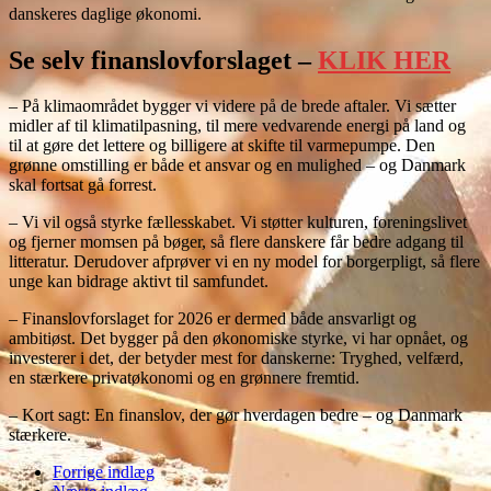
danskeres daglige økonomi.
Se selv finanslovforslaget –
KLIK HER
– På klimaområdet bygger vi videre på de brede aftaler. Vi sætter
midler af til klimatilpasning, til mere vedvarende energi på land og
til at gøre det lettere og billigere at skifte til varmepumpe. Den
grønne omstilling er både et ansvar og en mulighed – og Danmark
skal fortsat gå forrest.
– Vi vil også styrke fællesskabet. Vi støtter kulturen, foreningslivet
og fjerner momsen på bøger, så flere danskere får bedre adgang til
litteratur. Derudover afprøver vi en ny model for borgerpligt, så flere
unge kan bidrage aktivt til samfundet.
– Finanslovforslaget for 2026 er dermed både ansvarligt og
ambitiøst. Det bygger på den økonomiske styrke, vi har opnået, og
investerer i det, der betyder mest for danskerne: Tryghed, velfærd,
en stærkere privatøkonomi og en grønnere fremtid.
– Kort sagt: En finanslov, der gør hverdagen bedre – og Danmark
stærkere.
Forrige indlæg