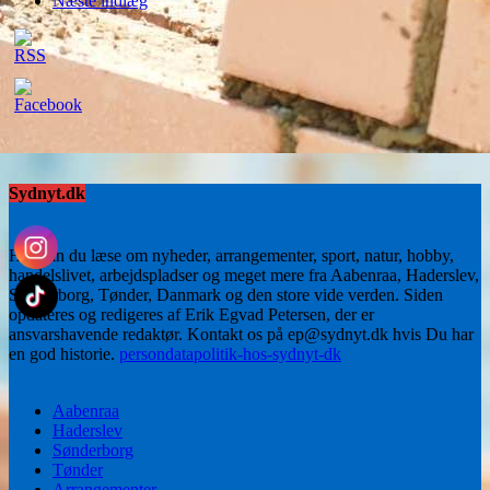
Næste indlæg
Sydnyt.dk
Her kan du læse om nyheder, arrangementer, sport, natur, hobby,
handelslivet, arbejdspladser og meget mere fra Aabenraa, Haderslev,
Sønderborg, Tønder, Danmark og den store vide verden. Siden
opdateres og redigeres af Erik Egvad Petersen, der er
ansvarshavende redaktør. Kontakt os på ep@sydnyt.dk hvis Du har
en god historie.
persondatapolitik-hos-sydnyt-dk
Aabenraa
Haderslev
Sønderborg
Tønder
Arrangementer