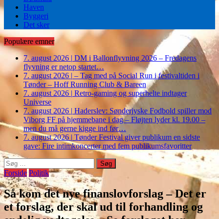
Haven
Byggeri
Det sker
Populære emner
7. august 2026
|
DM i Ballonflyvning 2026 – Fredagens
flyvning er netop startet…
7. august 2026
|
– Tag med på Social Run i festivaltiden i
Tønder – Hoff Running Club & Bareen
7. august 2026
|
Retro-gaming og superhelte indtager
Universe
7. august 2026
|
Haderslev: Sønderjyske Fodbold spiller mod
Viborg FF på hjemmebane i dag – Fløjten lyder kl. 19.00 –
men du må gerne kigge ind før…
7. august 2026
|
Tønder Festival giver publikum en sidste
gave: Fire intimkoncerter med fem publikumsfavoritter
Søg
efter:
Forside
Politik
Så kom det nye finanslovforslag – Det er
et forslag, der skal ud til forhandling og