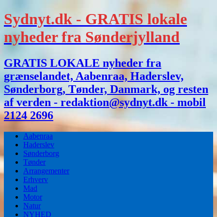
Sydnyt.dk - GRATIS lokale
nyheder fra Sønderjylland
GRATIS LOKALE nyheder fra
grænselandet, Aabenraa, Haderslev,
Sønderborg, Tønder, Danmark, og resten
af verden - redaktion@sydnyt.dk - mobil
2124 2696
Aabenraa
Haderslev
Sønderborg
Tønder
Arrangementer
Erhverv
Mad
Motor
Natur
NYHED