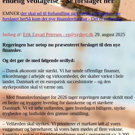
endelig vedtagelse – Se forslaget her
EMNER:
der skal ud til forhandling og endelig vedtagelse - Se
forslaget her
Så kom det nye finanslovforslag - Det er et forslag
Indlæg af:
Erik Egvad Petersen - ep@sydnyt.dk
29. august 2025
Regeringen har netop nu præsenteret forslaget til den nye
finanslov.
Og det gør de med følgende ordlyd:
– Dansk økonomi står stærkt. Vi har sunde offentlige finanser,
rekordmange i arbejde og virksomheder, der skaber vækst i hele
landet. Danmark er en europæisk succeshistorie – og den
styrkeposition skal vi værne om.
– Med finanslovforslaget for 2026 tager regeringen næste skridt mod
en bedre og tryggere hverdag for danskerne og et stærkere
Danmark. Vi vil løfte velfærden, gøre hverdagen billigere, styrke
trygheden og fastholde den grønne omstilling.
– Velfærden skal styrkes. Vi prioriterer et markant løft af vores
vuggestuer og børnehaver, så vores børn mødes af flere voksne.
Samtidig sænker vi forældrebetalingen med i gennemsnit ca. 3.200