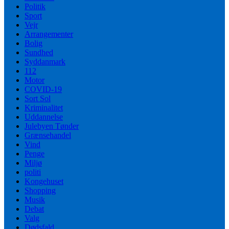
Politik
Sport
Vejr
Arrangementer
Bolig
Sundhed
Syddanmark
112
Motor
COVID-19
Sort Sol
Kriminalitet
Uddannelse
Julebyen Tønder
Grænsehandel
Vind
Penge
Miljø
politi
Kongehuset
Shopping
Musik
Debat
Valg
Dødsfald