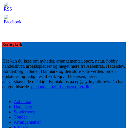
Sydnyt.dk
Her kan du læse om nyheder, arrangementer, sport, natur, hobby,
handelslivet, arbejdspladser og meget mere fra Aabenraa, Haderslev,
Sønderborg, Tønder, Danmark og den store vide verden. Siden
opdateres og redigeres af Erik Egvad Petersen, der er
ansvarshavende redaktør. Kontakt os på ep@sydnyt.dk hvis Du har
en god historie.
persondatapolitik-hos-sydnyt-dk
Aabenraa
Haderslev
Sønderborg
Tønder
Arrangementer
Erhverv