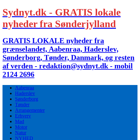
Sydnyt.dk - GRATIS lokale
nyheder fra Sønderjylland
GRATIS LOKALE nyheder fra
grænselandet, Aabenraa, Haderslev,
Sønderborg, Tønder, Danmark, og resten
af verden - redaktion@sydnyt.dk - mobil
2124 2696
Aabenraa
Haderslev
Sønderborg
Tønder
Arrangementer
Erhverv
Mad
Motor
Natur
NYHED