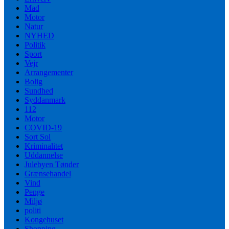
Mad
Motor
Natur
NYHED
Politik
Sport
Vejr
Arrangementer
Bolig
Sundhed
Syddanmark
112
Motor
COVID-19
Sort Sol
Kriminalitet
Uddannelse
Julebyen Tønder
Grænsehandel
Vind
Penge
Miljø
politi
Kongehuset
Shopping