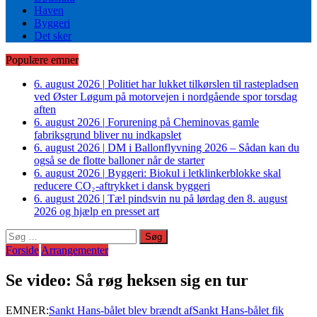
Haven
Byggeri
Det sker
Populære emner
6. august 2026
|
Politiet har lukket tilkørslen til rastepladsen
ved Øster Løgum på motorvejen i nordgående spor torsdag
aften
6. august 2026
|
Forurening på Cheminovas gamle
fabriksgrund bliver nu indkapslet
6. august 2026
|
DM i Ballonflyvning 2026 – Sådan kan du
også se de flotte balloner når de starter
6. august 2026
|
Byggeri: Biokul i letklinkerblokke skal
reducere CO₂-aftrykket i dansk byggeri
6. august 2026
|
Tæl pindsvin nu på lørdag den 8. august
2026 og hjælp en presset art
Søg
efter:
Forside
Arrangementer
Se video: Så røg heksen sig en tur
EMNER:
Sankt Hans-bålet blev brændt af
Sankt Hans-bålet fik