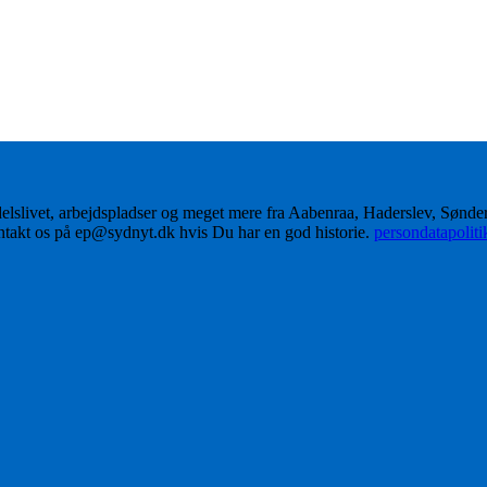
delslivet, arbejdspladser og meget mere fra Aabenraa, Haderslev, Sønd
ontakt os på ep@sydnyt.dk hvis Du har en god historie.
persondatapolit