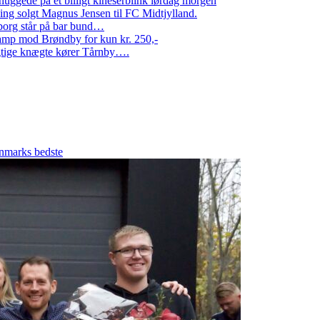
ggede på et billigt kineserblink lørdag morgen
ng solgt Magnus Jensen til FC Midtjylland.
erborg står på bar bund…
amp mod Brøndby for kun kr. 250,-
Rigtige knægte kører Tårnby….
marks bedste