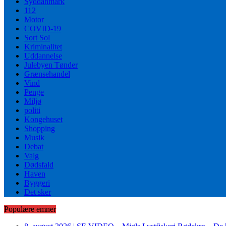
Syddanmark
112
Motor
COVID-19
Sort Sol
Kriminalitet
Uddannelse
Julebyen Tønder
Grænsehandel
Vind
Penge
Miljø
politi
Kongehuset
Shopping
Musik
Debat
Valg
Dødsfald
Haven
Byggeri
Det sker
Populære emner