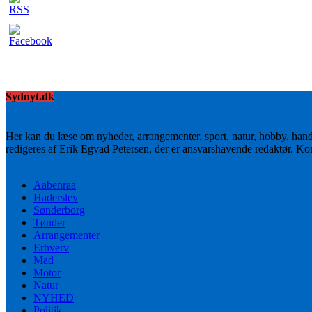
Sydnyt.dk
Her kan du læse om nyheder, arrangementer, sport, natur, hobby, han
redigeres af Erik Egvad Petersen, der er ansvarshavende redaktør. K
Aabenraa
Haderslev
Sønderborg
Tønder
Arrangementer
Erhverv
Mad
Motor
Natur
NYHED
Politik