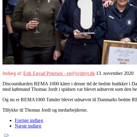
Indlæg af:
Erik Egvad Petersen - ep@sydnyt.dk
13. november 2020
Discountkæden REMA 1000 kårer i denne tid de bedste butikker i Dan
med købmand Thomas Jordt i spidsen var blevet udnævnt som den b
Og nu er REMA1000 Tønder blevet udnævnt til Danmarks bedste 
Tillykke til Thomas Jordt og medarbejderne.
Forrige indlæg
Næste indlæg