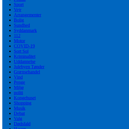
Sport
Vejr
Arrangementer
Bolig
Sundhed
Syddanmark
112
Motor
COVID-19
Sort Sol
Kriminalitet
Uddannelse
Julebyen Tønder
Grænsehandel
Vind
Penge
Miljø
politi
Kongehuset
Shopping
Musik
Debat
Valg
Dødsfald
Haven