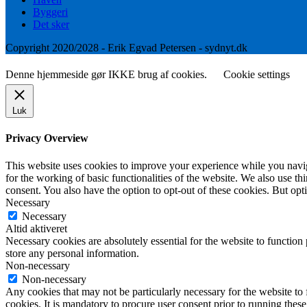
Byggeri
Det sker
Copyright 2020/2028 - Erik Egvad Petersen - sydnyt.dk
Denne hjemmeside gør IKKE brug af cookies.
Cookie settings
Luk
Privacy Overview
This website uses cookies to improve your experience while you naviga
for the working of basic functionalities of the website. We also use t
consent. You also have the option to opt-out of these cookies. But op
Necessary
Necessary
Altid aktiveret
Necessary cookies are absolutely essential for the website to function 
store any personal information.
Non-necessary
Non-necessary
Any cookies that may not be particularly necessary for the website to 
cookies. It is mandatory to procure user consent prior to running thes