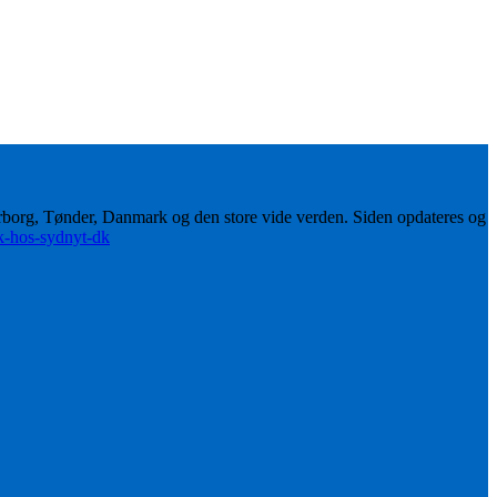
erborg, Tønder, Danmark og den store vide verden. Siden opdateres og
ik-hos-sydnyt-dk