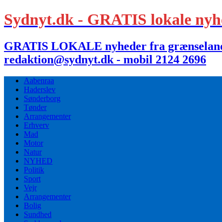
Sydnyt.dk - GRATIS lokale nyh
GRATIS LOKALE nyheder fra grænselandet,
redaktion@sydnyt.dk - mobil 2124 2696
Aabenraa
Haderslev
Sønderborg
Tønder
Arrangementer
Erhverv
Mad
Motor
Natur
NYHED
Politik
Sport
Vejr
Arrangementer
Bolig
Sundhed