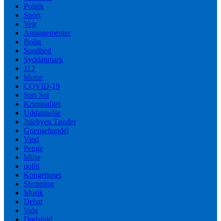
Politik
Sport
Vejr
Arrangementer
Bolig
Sundhed
Syddanmark
112
Motor
COVID-19
Sort Sol
Kriminalitet
Uddannelse
Julebyen Tønder
Grænsehandel
Vind
Penge
Miljø
politi
Kongehuset
Shopping
Musik
Debat
Valg
Dødsfald