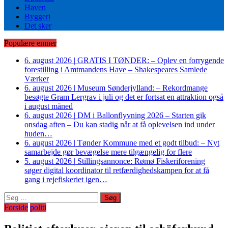
Haven
Byggeri
Det sker
Populære emner
6. august 2026
|
GRATIS I TØNDER: – Oplev en forrygende
forestilling i Amtmandens Have – Shakespeares Samlede
Værker
6. august 2026
|
Museum Sønderjylland: – Rekordmange
besøgte Gram Lergrav i juli og det er fortsat en attraktion også
i august måned
6. august 2026
|
DM i Ballonflyvning 2026 – Starten gik
onsdag aften – Du kan stadig når at få oplevelsen ind under
huden…
6. august 2026
|
Tønder Kommune med et godt tilbud: – Nyt
samarbejde gør bevægelse mere tilgængelig for flere
5. august 2026
|
Stillingsannonce: Rømø Fiskeriforening
søger digital koordinator til retfærdighedskampen for at få
gang i rejefiskeriet igen…
Søg
efter:
Forside
politi