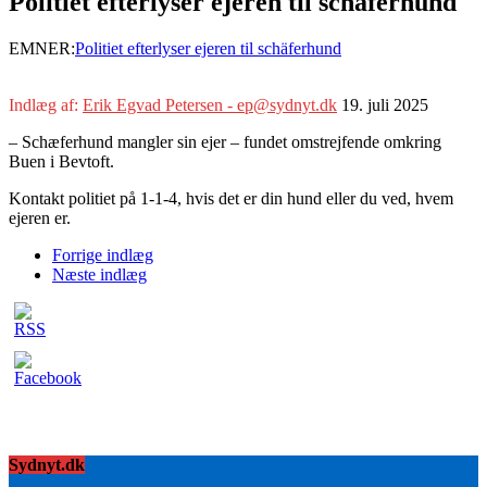
Politiet efterlyser ejeren til schäferhund
EMNER:
Politiet efterlyser ejeren til schäferhund
Indlæg af:
Erik Egvad Petersen - ep@sydnyt.dk
19. juli 2025
– Schæferhund mangler sin ejer – fundet omstrejfende omkring
Buen i Bevtoft.
Kontakt politiet på 1-1-4, hvis det er din hund eller du ved, hvem
ejeren er.
Forrige indlæg
Næste indlæg
Sydnyt.dk