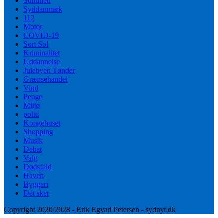
Sundhed
Syddanmark
112
Motor
COVID-19
Sort Sol
Kriminalitet
Uddannelse
Julebyen Tønder
Grænsehandel
Vind
Penge
Miljø
politi
Kongehuset
Shopping
Musik
Debat
Valg
Dødsfald
Haven
Byggeri
Det sker
Copyright 2020/2028 - Erik Egvad Petersen - sydnyt.dk