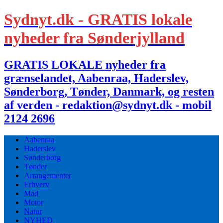
Sydnyt.dk - GRATIS lokale
nyheder fra Sønderjylland
GRATIS LOKALE nyheder fra
grænselandet, Aabenraa, Haderslev,
Sønderborg, Tønder, Danmark, og resten
af verden - redaktion@sydnyt.dk - mobil
2124 2696
Aabenraa
Haderslev
Sønderborg
Tønder
Arrangementer
Erhverv
Mad
Motor
Natur
NYHED