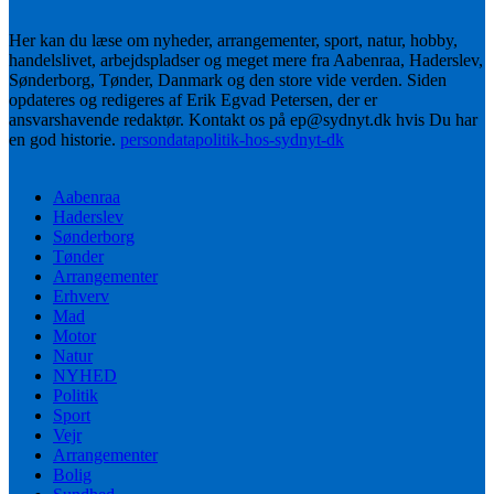
Her kan du læse om nyheder, arrangementer, sport, natur, hobby,
handelslivet, arbejdspladser og meget mere fra Aabenraa, Haderslev,
Sønderborg, Tønder, Danmark og den store vide verden. Siden
opdateres og redigeres af Erik Egvad Petersen, der er
ansvarshavende redaktør. Kontakt os på ep@sydnyt.dk hvis Du har
en god historie.
persondatapolitik-hos-sydnyt-dk
Aabenraa
Haderslev
Sønderborg
Tønder
Arrangementer
Erhverv
Mad
Motor
Natur
NYHED
Politik
Sport
Vejr
Arrangementer
Bolig