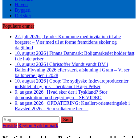
Haven
Byggeri
Det sker
Populære emner
22. juli 2026
|
Tønder Kommune med invitation til alle
borgere: – Vær med til at forme fremtidens skoler og
dagtilbud
10. august 2026
|
Finans Danmark: Boligmarkedet holder fast
i de høje priser
10. august 2026
|
Christoffer Mundt vandt DM i
BallonFlyvning 2026 efter stærk afslutning i Gram – Vi ser
ballonerne igen i 2028
10. august 2026
|
Coop: Tre sydjyske fødevareproducenter
indstillet til ny pris – heriblandt Højer Pølser
9. august 2026
|
Hvad sker der i Tyskland? Stor
demonstration mod regeringen – SE VIDEO
9. august 2026
|
OPDATERING: Knallert-orienteringsløb i
Ravsted 2026 – Se resultaterne her….
Søg
efter:
Forside
Region Syddanmark