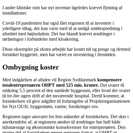
I andre kliniske rum har nyt inventar ligeledes krævet flytning af
installationer.
Covid-19 pandemien har også fået regionen til at investere i
yderligere tiltag, der kan være med til at undgå smittespredning i
afsnittet med højisolation. Det har blandt krævet ændringer i
rørføringen i forbindelse med kloakering.
Disse eksempler på ekstra arbejde har kostet tid og penge og dermed
forsinket byggeriet, men har været en investering i fremtiden.
Ombygning koster
Med indgåelsen af aftalen vil Region Syddanmark
kompensere
totalentreprenøren OHPT med 525 mio. kroner.
Det svarer til
omkring 5,5 procent af den samlede byggesum, eller hvad der svarer
til tre-fire ugers drift af det nuværende hospital. Dertil kommer, at
forsinkelsen vil give udgifter til forlængelse af Projektorganisationen
for Nyt OUH, byggestrøm, varme, forsikringer osv.
Regionen tager ansvaret for fem måneder af forsinkelsen. Det sker i
anerkendelse af, at regionens ønsker til ændringer har haft både
tidsmæssige og økonomiske konsekvenser for entreprenøren. Den
øvrige del af forsinkelsen mener regionen fortsat, at OHPT er