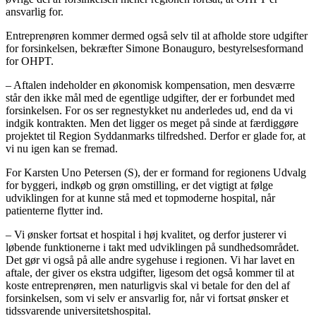
ansvarlig for.
Entreprenøren kommer dermed også selv til at afholde store udgifter
for forsinkelsen, bekræfter Simone Bonauguro, bestyrelsesformand
for OHPT.
– Aftalen indeholder en økonomisk kompensation, men desværre
står den ikke mål med de egentlige udgifter, der er forbundet med
forsinkelsen. For os ser regnestykket nu anderledes ud, end da vi
indgik kontrakten. Men det ligger os meget på sinde at færdiggøre
projektet til Region Syddanmarks tilfredshed. Derfor er glade for, at
vi nu igen kan se fremad.
For Karsten Uno Petersen (S), der er formand for regionens Udvalg
for byggeri, indkøb og grøn omstilling, er det vigtigt at følge
udviklingen for at kunne stå med et topmoderne hospital, når
patienterne flytter ind.
– Vi ønsker fortsat et hospital i høj kvalitet, og derfor justerer vi
løbende funktionerne i takt med udviklingen på sundhedsområdet.
Det gør vi også på alle andre sygehuse i regionen. Vi har lavet en
aftale, der giver os ekstra udgifter, ligesom det også kommer til at
koste entreprenøren, men naturligvis skal vi betale for den del af
forsinkelsen, som vi selv er ansvarlig for, når vi fortsat ønsker et
tidssvarende universitetshospital.