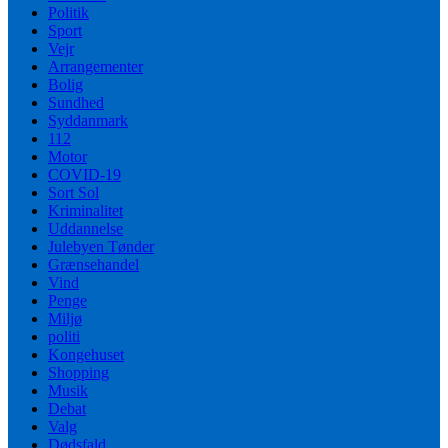
Politik
Sport
Vejr
Arrangementer
Bolig
Sundhed
Syddanmark
112
Motor
COVID-19
Sort Sol
Kriminalitet
Uddannelse
Julebyen Tønder
Grænsehandel
Vind
Penge
Miljø
politi
Kongehuset
Shopping
Musik
Debat
Valg
Dødsfald