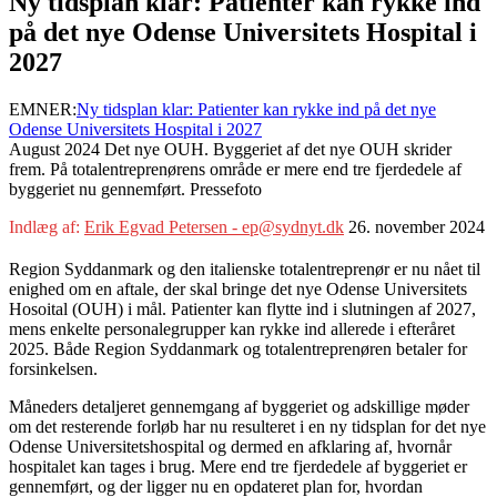
Ny tidsplan klar: Patienter kan rykke ind
på det nye Odense Universitets Hospital i
2027
EMNER:
Ny tidsplan klar: Patienter kan rykke ind på det nye
Odense Universitets Hospital i 2027
August 2024 Det nye OUH. Byggeriet af det nye OUH skrider
frem. På totalentreprenørens område er mere end tre fjerdedele af
byggeriet nu gennemført. Pressefoto
Indlæg af:
Erik Egvad Petersen - ep@sydnyt.dk
26. november 2024
Region Syddanmark og den italienske totalentreprenør er nu nået til
enighed om en aftale, der skal bringe det nye Odense Universitets
Hosoital (OUH) i mål. Patienter kan flytte ind i slutningen af 2027,
mens enkelte personalegrupper kan rykke ind allerede i efteråret
2025. Både Region Syddanmark og totalentreprenøren betaler for
forsinkelsen.
Måneders detaljeret gennemgang af byggeriet og adskillige møder
om det resterende forløb har nu resulteret i en ny tidsplan for det nye
Odense Universitetshospital og dermed en afklaring af, hvornår
hospitalet kan tages i brug. Mere end tre fjerdedele af byggeriet er
gennemført, og der ligger nu en opdateret plan for, hvordan