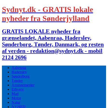
Sydnyt.dk - GRATIS lokale
nyheder fra Sønderjylland
GRATIS LOKALE nyheder fra
grænselandet, Aabenraa, Haderslev,
Sønderborg, Tønder, Danmark, og resten
af verden - redaktion@sydnyt.dk - mobil
2124 2696
Aabenraa
Haderslev
Sønderborg
Tønder
Arrangementer
Erhverv
Mad
Motor
Natur
NYHED