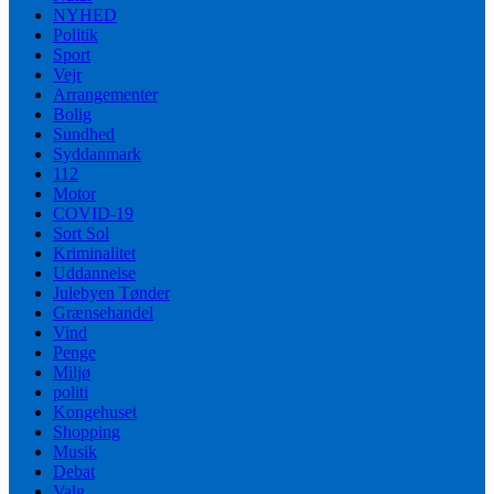
NYHED
Politik
Sport
Vejr
Arrangementer
Bolig
Sundhed
Syddanmark
112
Motor
COVID-19
Sort Sol
Kriminalitet
Uddannelse
Julebyen Tønder
Grænsehandel
Vind
Penge
Miljø
politi
Kongehuset
Shopping
Musik
Debat
Valg