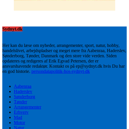
Sydnyt.dk
Her kan du læse om nyheder, arrangementer, sport, natur, hobby,
handelslivet, arbejdspladser og meget mere fra Aabenraa, Haderslev,
Sønderborg, Tønder, Danmark og den store vide verden. Siden
opdateres og redigeres af Erik Egvad Petersen, der er
ansvarshavende redaktør. Kontakt os på ep@sydnyt.dk hvis Du har
en god historie.
persondatapolitik-hos-sydnyt-dk
Aabenraa
Haderslev
Sønderborg
Tønder
Arrangementer
Erhverv
Mad
Motor
Natur