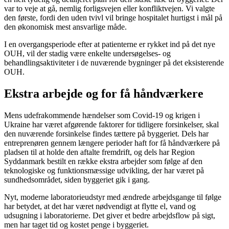
var to veje at gå, nemlig forligsvejen eller konfliktvejen. Vi valgte
den første, fordi den uden tvivl vil bringe hospitalet hurtigst i mål på
den økonomisk mest ansvarlige måde.
I en overgangsperiode efter at patienterne er rykket ind på det nye
OUH, vil der stadig være enkelte undersøgelses- og
behandlingsaktiviteter i de nuværende bygninger på det eksisterende
OUH.
Ekstra arbejde og for få håndværkere
Mens udefrakommende hændelser som Covid-19 og krigen i
Ukraine har været afgørende faktorer for tidligere forsinkelser, skal
den nuværende forsinkelse findes tættere på byggeriet. Dels har
entreprenøren gennem længere perioder haft for få håndværkere på
pladsen til at holde den aftalte fremdrift, og dels har Region
Syddanmark bestilt en række ekstra arbejder som følge af den
teknologiske og funktionsmæssige udvikling, der har været på
sundhedsområdet, siden byggeriet gik i gang.
Nyt, moderne laboratorieudstyr med ændrede arbejdsgange til følge
har betydet, at det har været nødvendigt at flytte el, vand og
udsugning i laboratorierne. Det giver et bedre arbejdsflow på sigt,
men har taget tid og kostet penge i byggeriet.