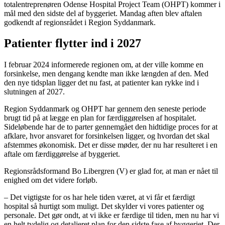
totalentreprenøren Odense Hospital Project Team (OHPT) kommer i
mål med den sidste del af byggeriet. Mandag aften blev aftalen
godkendt af regionsrådet i Region Syddanmark.
Patienter flytter ind i 2027
I februar 2024 informerede regionen om, at der ville komme en
forsinkelse, men dengang kendte man ikke længden af den. Med
den nye tidsplan ligger det nu fast, at patienter kan rykke ind i
slutningen af 2027.
Region Syddanmark og OHPT har gennem den seneste periode
brugt tid på at lægge en plan for færdiggørelsen af hospitalet.
Sideløbende har de to parter gennemgået den hidtidige proces for at
afklare, hvor ansvaret for forsinkelsen ligger, og hvordan det skal
afstemmes økonomisk. Det er disse møder, der nu har resulteret i en
aftale om færdiggørelse af byggeriet.
Regionsrådsformand Bo Libergren (V) er glad for, at man er nået til
enighed om det videre forløb.
– Det vigtigste for os har hele tiden været, at vi får et færdigt
hospital så hurtigt som muligt. Det skylder vi vores patienter og
personale. Det gør ondt, at vi ikke er færdige til tiden, men nu har vi
en helt tydelig og detaljeret plan for den sidste fase af byggeriet. Der