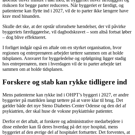
risikoen for begge parter reduceres. Når byggeriet er færdigt, og
patienterne kan flytte ind i 2027, vil de to parter ikke længere have
krav mod hinanden.
Skulle det ske, at der opstår uforudsete hændelser, der vil påvirke
byggeriets færdiggørelse, vil dagbodskravet – som altså fortsat løber
– dog blive effektueret.
I forliget indgår også en aftale om en styrket organisation, hvor
regionen og entreprenøren arbejder tættere sammen om at holde
tidsplanen. Ansvaret for byggeledelse og opfølgning ligger stadig
hos entreprenøren, men i hverdagen vil de to parter arbejde tæt
sammen om at holde tidsplanen.
Forskere og stab kan rykke tidligere ind
Mens patienterne kan rykke ind i OHPT’s byggeri i 2027, er andre
byggerier på matriklen langt tættere på at være klar til brug. Det
gælder både det nye Steno Diabetes Center Odense og den del af
psykiatrien, der skal huse de voksne psykiatriske patienter.
Derfor er det aftalt, at forskere og administrative medarbejdere i
disse enheder kan få deres hverdag på det nye hospital, mens
byggeriet af den øvrige del af hospitalet fortsætter. Det forventes, at