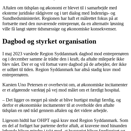
Aftalen om tidsplan og økonomi er blevet til i samarbejde med
eksterne juridiske rådgivere og i tæt dialog med Indenrigs- og
Sundhedsministeriet. Regionen har haft et målrettet fokus på at
fortsætte med den nuværende entreprenør, da en alternativ løsning
ville få langt større tidsmæssige og økonomiske konsekvenser.
Dagbod og styrket organisation
I maj 2023 varslede Region Syddanmark dagbod mod entreprenøren
og i december samme år trådte den i kraft, da aftalte milepæle ikke
blev nået. Der er og vil fortsat være dagbod på de arbejder, der ikke
er udført til tiden. Region Syddanmark har altså stadig krav mod
entreprenøren.
Karsten Uno Petersen er overbevist om, at økonomiske incitamenter
er et afgørende værktøj på vej mod målet om et færdigt hospital.
– Det ligger os meget på sinde at blive hurtigst muligt færdig, og
derfor er økonomiske incitamenter til at overholde den aftalte
tidsplan en rød tråd gennem aftalen og det videre arbejde.
Ligesom hidtil har OHPT også krav mod Region Syddanmark. Som
en del af forliget har parterne derfor aftalt, at kravene mod hinanden
løbende bliver mindre i takt med, at byggeriet bliver færdiggjort og