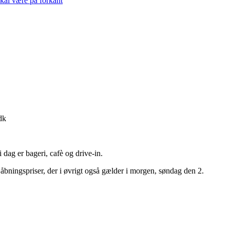
skal være på forkant
dk
dag er bageri, cafè og drive-in.
åbningspriser, der i øvrigt også gælder i morgen, søndag den 2.