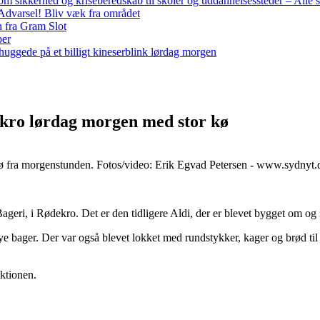
m sikkerhed og kriseberedskab til skoler og uddannelsessteder – Alle 
– Advarsel! Bliv væk fra området
n fra Gram Slot
per
ggede på et billigt kineserblink lørdag morgen
ro lørdag morgen med stor kø
 kø fra morgenstunden. Fotos/video: Erik Egvad Petersen - www.sydnyt.
ri, i Rødekro. Det er den tidligere Aldi, der er blevet bygget om og i 
 bager. Der var også blevet lokket med rundstykker, kager og brød til 
aktionen.