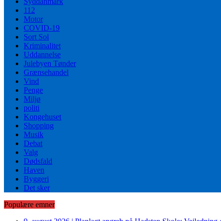
Syddanmark
112
Motor
COVID-19
Sort Sol
Kriminalitet
Uddannelse
Julebyen Tønder
Grænsehandel
Vind
Penge
Miljø
politi
Kongehuset
Shopping
Musik
Debat
Valg
Dødsfald
Haven
Byggeri
Det sker
Populære emner