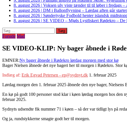
9. august 2026
|
Planlagt angreb på Hadsten Skole: Vejledning o
8. august 2026
|
Voksen ulv viste tænder til til løber i fredags 
8. august 2026
|
DM i Ballonflyvning – Lørdag aften går starte
8. august 2026
|
Sønderjyske Fodbold henter islandsk midtstop
8. august 2026
|
SE VIDEO – Mjøls Lystfiskeri Rødekro – De hu
Søg
efter:
Forside
Mad
SE VIDEO-KLIP: Ny bager åbnede i Rødek
EMNER:
Ny bager åbnede i Rødekro lørdag morgen med stor kø
Bager Nielsen åbnede det nye bageri her til morgen i Rødekro. Stor
Indlæg af:
Erik Egvad Petersen - ep@sydnyt.dk
1. februar 2025
Lørdag morgen den 1. februar 2025 åbnede den nye bager, Nielsens Bage
En kø på godt 100 personer stod klar i køen lørdag morgen hos den nye
februar 2025.
Sydnyts udsendte fik nummer 71 i køen – så der var tidligt lys på red
Og ja, rundstykkerne smagte godt her til morgen.