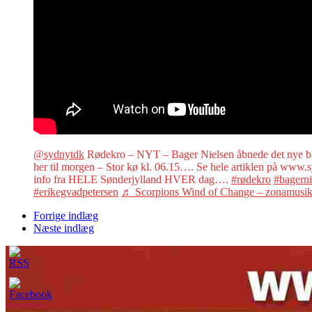
@sydnytdk
Rødekro – NYT – Bager Nielsen åbnede det nye b
her til morgen – Stor kø kl. 06.15…. Se hele artiklen på ww
info fra HELE Sønderjylland HVER dag….
#rødekro
#bagerni
#erikegvadpetersen
♬ Scorpions Wind of Change – zonamusi
Forrige indlæg
Næste indlæg