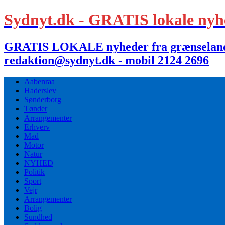
Sydnyt.dk - GRATIS lokale nyh
GRATIS LOKALE nyheder fra grænselandet,
redaktion@sydnyt.dk - mobil 2124 2696
Aabenraa
Haderslev
Sønderborg
Tønder
Arrangementer
Erhverv
Mad
Motor
Natur
NYHED
Politik
Sport
Vejr
Arrangementer
Bolig
Sundhed