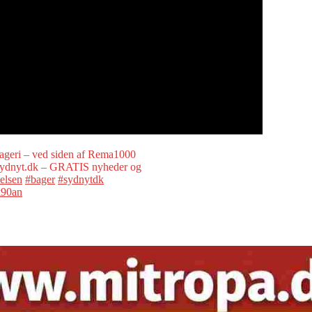
ageri – ved siden af Rema1000
w.sydnyt.dk – GRATIS nyheder og
elsen
#bager
#sydnytdk
k90an