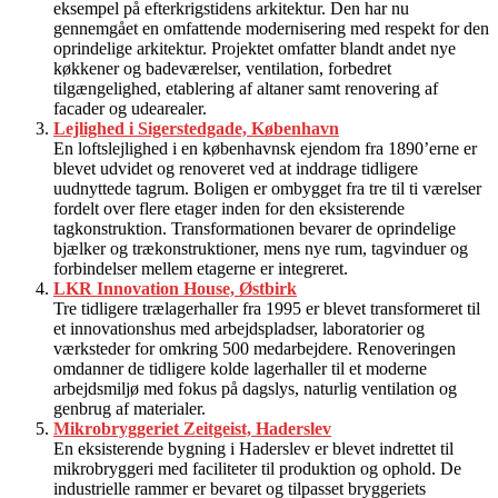
eksempel på efterkrigstidens arkitektur. Den har nu
gennemgået en omfattende modernisering med respekt for den
oprindelige arkitektur. Projektet omfatter blandt andet nye
køkkener og badeværelser, ventilation, forbedret
tilgængelighed, etablering af altaner samt renovering af
facader og udearealer.
Lejlighed i Sigerstedgade, København
En loftslejlighed i en københavnsk ejendom fra 1890’erne er
blevet udvidet og renoveret ved at inddrage tidligere
uudnyttede tagrum. Boligen er ombygget fra tre til ti værelser
fordelt over flere etager inden for den eksisterende
tagkonstruktion. Transformationen bevarer de oprindelige
bjælker og trækonstruktioner, mens nye rum, tagvinduer og
forbindelser mellem etagerne er integreret.
LKR Innovation House, Østbirk
Tre tidligere trælagerhaller fra 1995 er blevet transformeret til
et innovationshus med arbejdspladser, laboratorier og
værksteder for omkring 500 medarbejdere. Renoveringen
omdanner de tidligere kolde lagerhaller til et moderne
arbejdsmiljø med fokus på dagslys, naturlig ventilation og
genbrug af materialer.
Mikrobryggeriet Zeitgeist, Haderslev
En eksisterende bygning i Haderslev er blevet indrettet til
mikrobryggeri med faciliteter til produktion og ophold. De
industrielle rammer er bevaret og tilpasset bryggeriets