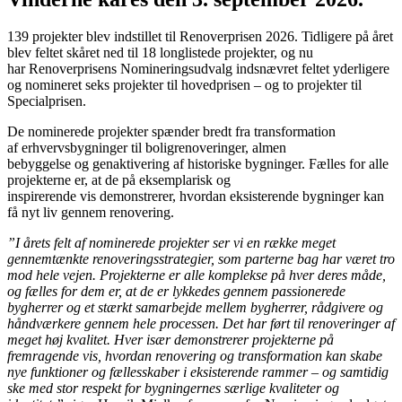
139 projekter blev indstillet til Renoverprisen 2026. Tidligere på året
blev feltet skåret ned til 18 longlistede projekter, og nu
har Renoverprisens Nomineringsudvalg indsnævret feltet yderligere
og nomineret seks projekter til hovedprisen – og to projekter til
Specialprisen.
De nominerede projekter spænder bredt fra transformation
af erhvervsbygninger til boligrenoveringer, almen
bebyggelse og genaktivering af historiske bygninger. Fælles for alle
projekterne er, at de på eksemplarisk og
inspirerende vis demonstrerer, hvordan eksisterende bygninger kan
få nyt liv gennem renovering.
”I årets felt af nominerede projekter ser vi en række meget
gennemtænkte renoveringsstrategier, som parterne bag har været tro
mod hele vejen. Projekterne er alle komplekse på hver deres måde,
og fælles for dem er, at de er lykkedes gennem passionerede
bygherrer og et stærkt samarbejde mellem bygherrer, rådgivere og
håndværkere gennem hele processen. Det har ført til renoveringer af
meget høj kvalitet. Hver især demonstrerer projekterne på
fremragende vis, hvordan renovering og transformation kan skabe
nye funktioner og fællesskaber i eksisterende rammer – og samtidig
ske med stor respekt for bygningernes særlige kvaliteter og