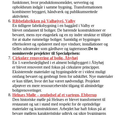
funktioner, hvor produktionsområder, servering og
opholdsrum indgår i samme bygning. Transformationen
kombinerer bryggeri, håndværk og publikumsrettede
aktiviteter.
Ribbefabrikken på Valhøjvej, Valby
En tidligere fabriksbygning i en baggård i Valby er
blevet omdannet til boliger. De bærende konstruktioner er
bevaret, mens nye etagedæk og en ny indre struktur er tilføjet
for at skabe rummelige boliger. Samtidig er bygningen
efterisoleret og opdateret med nye vinduer, installationer og
fælles udearealer som gårdhave og tagterrasser.
De to
nominerede projekter til Specialprisen:
Cirkulær renovering af bolig, Åbyhøj
En 1-værelseslejlighed i et alment boligbyggeri i Åbyhøj
er blevet renoveret med fokus på cirkulære principper.
Eksisterende materialer og bygningsdele er i videst muligt
omfang bevaret og genbrugt frem for udskiftet. Nye materialer
er kun tilført, hvor det har været nødvendigt. Projektet
afprøver en mere ressourcebevidst tilgang til almindelige
boligrenoveringer.
Helnæs Mølle – genfødsel af et vartegn, Ebberup
Den historiske mølle på Helnæs er blevet transformeret til
restaurant og sat i stand med respekt for de oprindelige
materialer og konstruktioner. Arbejdet har haft fokus på at
bevare møllens karakteristiske udtryk og sikre bygningens