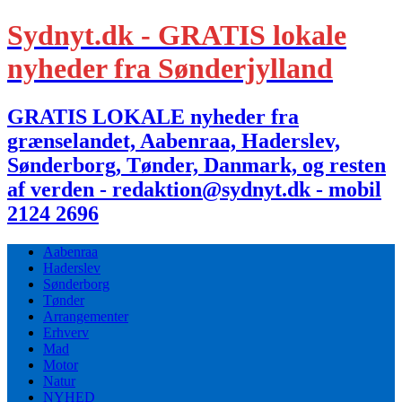
Sydnyt.dk - GRATIS lokale
nyheder fra Sønderjylland
GRATIS LOKALE nyheder fra
grænselandet, Aabenraa, Haderslev,
Sønderborg, Tønder, Danmark, og resten
af verden - redaktion@sydnyt.dk - mobil
2124 2696
Aabenraa
Haderslev
Sønderborg
Tønder
Arrangementer
Erhverv
Mad
Motor
Natur
NYHED