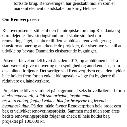
fortsatte brug. Renoveringen har genskabt møllen som et
markant element i landskabet omkring Helnæs.
Om Renoverprisen
Renoverprisen er stiftet af den filantropiske forening Realdania og
Grundejernes Investeringsfond for at skabe stolthed om
renoveringsfaget, inspirere til flere ambitiøse renoveringer og
transformationer og anerkende de projekter, der viser nye veje til at
udvikle og bevare Danmarks eksisterende bygninger.
Prisen er blevet uddelt hvert år siden 2013, og ambitionen har fra
start været at give renovering den synlighed og anerkendelse, som
disciplinen fortjener. Det særlige ved Renoverprisen er, at den hylder
hele holdet frem for en enkelt bidragsyder – lige fra bygherre til
rådgivere og håndværkere.
Projekterne bliver vurderet på baggrund af seks hovedkriterier i form
af
eksempelværdi
,
solidt samarbejde
,
inspirerende
ressourcetiltag
,
faglig kvalitet
,
blik for brugerne
og
levende
bygningskultur
. På den måde favner Renoverprisen hele processen
bag et vellykket renoveringsprojekt. Sammen med titlen som årets
bedste renoveringsprojekt følger en check til hele holdet bag
projektet på 100.000 kr.