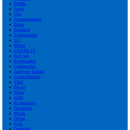
Politik
Sport
Vejr
Arrangementer
Bolig
Sundhed
Syddanmark
112
Motor
COVID-19
Sort Sol
Kriminalitet
Uddannelse
Julebyen Tønder
Grænsehandel
Vind
Penge
Miljø
politi
Kongehuset
Shopping
Musik
Debat
Valg
Dødsfald