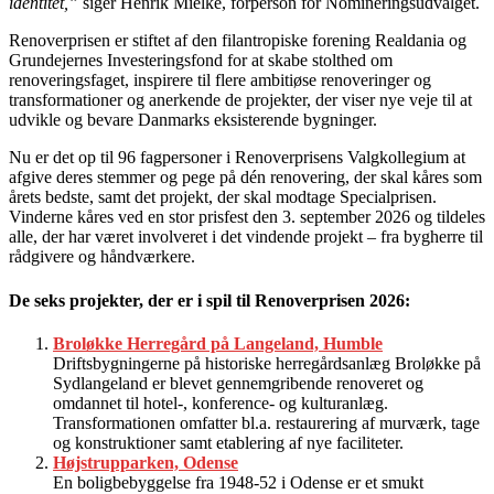
identitet,”
siger Henrik Mielke, forperson for Nomineringsudvalget.
Renoverprisen er stiftet af den filantropiske forening Realdania og
Grundejernes Investeringsfond for at skabe stolthed om
renoveringsfaget, inspirere til flere ambitiøse renoveringer og
transformationer og anerkende de projekter, der viser nye veje til at
udvikle og bevare Danmarks eksisterende bygninger.
Nu er det op til 96 fagpersoner i Renoverprisens Valgkollegium at
afgive deres stemmer og pege på dén renovering, der skal kåres som
årets bedste, samt det projekt, der skal modtage Specialprisen.
Vinderne kåres ved en stor prisfest den 3. september 2026 og tildeles
alle, der har været involveret i det vindende projekt – fra bygherre til
rådgivere og håndværkere.
De seks projekter, der er i spil til Renoverprisen 2026:
Broløkke Herregård på Langeland, Humble
Driftsbygningerne på historiske herregårdsanlæg Broløkke på
Sydlangeland er blevet gennemgribende renoveret og
omdannet til hotel-, konference- og kulturanlæg.
Transformationen omfatter bl.a. restaurering af murværk, tage
og konstruktioner samt etablering af nye faciliteter.
Højstrupparken, Odense
En boligbebyggelse fra 1948-52 i Odense er et smukt