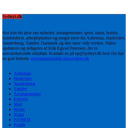
Sydnyt.dk
Her kan du læse om nyheder, arrangementer, sport, natur, hobby,
handelslivet, arbejdspladser og meget mere fra Aabenraa, Haderslev,
Sønderborg, Tønder, Danmark og den store vide verden. Siden
opdateres og redigeres af Erik Egvad Petersen, der er
ansvarshavende redaktør. Kontakt os på ep@sydnyt.dk hvis Du har
en god historie.
persondatapolitik-hos-sydnyt-dk
Aabenraa
Haderslev
Sønderborg
Tønder
Arrangementer
Erhverv
Mad
Motor
Natur
NYHED
Politik