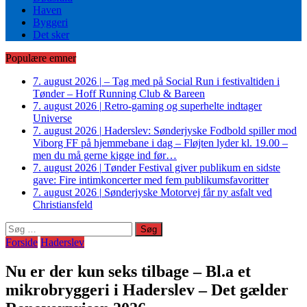
Haven
Byggeri
Det sker
Populære emner
7. august 2026
|
– Tag med på Social Run i festivaltiden i
Tønder – Hoff Running Club & Bareen
7. august 2026
|
Retro-gaming og superhelte indtager
Universe
7. august 2026
|
Haderslev: Sønderjyske Fodbold spiller mod
Viborg FF på hjemmebane i dag – Fløjten lyder kl. 19.00 –
men du må gerne kigge ind før…
7. august 2026
|
Tønder Festival giver publikum en sidste
gave: Fire intimkoncerter med fem publikumsfavoritter
7. august 2026
|
Sønderjyske Motorvej får ny asfalt ved
Christiansfeld
Søg
efter:
Forside
Haderslev
Nu er der kun seks tilbage – Bl.a et
mikrobryggeri i Haderslev – Det gælder