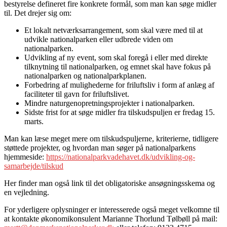
bestyrelse defineret fire konkrete formål, som man kan søge midler
til. Det drejer sig om:
Et lokalt netværksarrangement, som skal være med til at
udvikle nationalparken eller udbrede viden om
nationalparken.
Udvikling af ny event, som skal foregå i eller med direkte
tilknytning til nationalparken, og emnet skal have fokus på
nationalparken og nationalparkplanen.
Forbedring af mulighederne for friluftsliv i form af anlæg af
faciliteter til gavn for friluftslivet.
Mindre naturgenopretningsprojekter i nationalparken.
Sidste frist for at søge midler fra tilskudspuljen er fredag 15.
marts.
Man kan læse meget mere om tilskudspuljerne, kriterierne, tidligere
støttede projekter, og hvordan man søger på nationalparkens
hjemmeside:
https://nationalparkvadehavet.dk/udvikling-og-
samarbejde/tilskud
Her finder man også link til det obligatoriske ansøgningsskema og
en vejledning.
For yderligere oplysninger er interesserede også meget velkomne til
at kontakte økonomikonsulent Marianne Thorlund Tølbøll på mail: