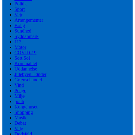
Politik
Sport
Vejr
Arrangementer
Bolig
Sundhed
Syddanmark
112
Motor
COVID-19
Sort Sol
Kriminalitet
Uddannelse
Julebyen Tønder
Grænsehandel
Vind
Penge
Miljø
politi
Kongehuset
Shopping
Musik
Debat
Valg
Dødsfald