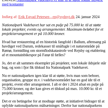
med kontanter
Indlæg af:
Erik Egvad Petersen - ep@sydnyt.dk
24. januar 2024
Nationalpark Vadehavet har sat en pulje på 75.000 kr. til at støtte
lokale projekter, events og arrangementer. Maximum-beløbet for et
projekt/arrangement er på 10.000 kroner.
Hvad har restaurering af en historisk fangfold i Ballum, aftensang på
havdiget ved Darum, redekasser til småfugle i et naturområde på
Rømø, formidling om stormflodskatastrofe ved Rejsby og etablering
af et mountainbikespor på Fanø til fælles?
Jo, det er alt sammen eksempler på projekter, som lokale ildsjæle står
bag, og som i fjor fik tilskud fra Nationalpark Vadehavet.
Nu er nationalparken igen klar til at støtte, hvis man som beboer,
organisation, gruppe m.v. i vadehavsområdet har en god ide til et
projekt, event eller arrangement. I alt er der i 2024 afsat en pulje på
75.000 kroner, og der kan gives et tilskud på max. 10.000 kr. til et
projekt/arrangement.
Det er en betingelse for at modtage støtte, at initiativet bidrager til at
opfylde nationalparkens målsætninger. Derfor har nationalparkens