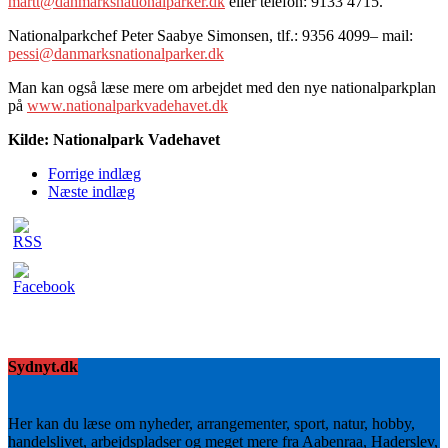
martt@danmarksnationalparker.dk
eller telefon: 9133 4715.
Nationalparkchef Peter Saabye Simonsen, tlf.: 9356 4099– mail:
pessi@danmarksnationalparker.dk
Man kan også læse mere om arbejdet med den nye nationalparkplan
på
www.nationalparkvadehavet.dk
Kilde: Nationalpark Vadehavet
Forrige indlæg
Næste indlæg
Sydnyt.dk
Her kan du læse om nyheder, arrangementer, sport, natur, hobby,
handelslivet, arbejdspladser og meget mere fra Aabenraa, Haderslev,