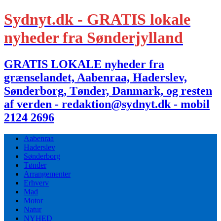
Sydnyt.dk - GRATIS lokale
nyheder fra Sønderjylland
GRATIS LOKALE nyheder fra
grænselandet, Aabenraa, Haderslev,
Sønderborg, Tønder, Danmark, og resten
af verden - redaktion@sydnyt.dk - mobil
2124 2696
Aabenraa
Haderslev
Sønderborg
Tønder
Arrangementer
Erhverv
Mad
Motor
Natur
NYHED