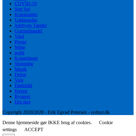
COVID-19
Sort Sol
Kriminalitet
Uddannelse
Julebyen Tønder
Grænsehandel
Vind
Penge
Miljø
politi
Kongehuset
Shopping
Musik
Debat
Valg
Dødsfald
Haven
Byggeri
Det sker
Copyright 2020/2028 - Erik Egvad Petersen - sydnyt.dk
Denne hjemmeside gør IKKE brug af cookies.
Cookie
settings
ACCEPT