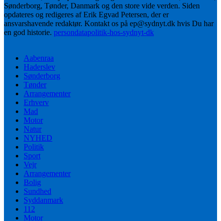
Sønderborg, Tønder, Danmark og den store vide verden. Siden
opdateres og redigeres af Erik Egvad Petersen, der er
ansvarshavende redaktør. Kontakt os på ep@sydnyt.dk hvis Du har
en god historie.
persondatapolitik-hos-sydnyt-dk
Aabenraa
Haderslev
Sønderborg
Tønder
Arrangementer
Erhverv
Mad
Motor
Natur
NYHED
Politik
Sport
Vejr
Arrangementer
Bolig
Sundhed
Syddanmark
112
Motor