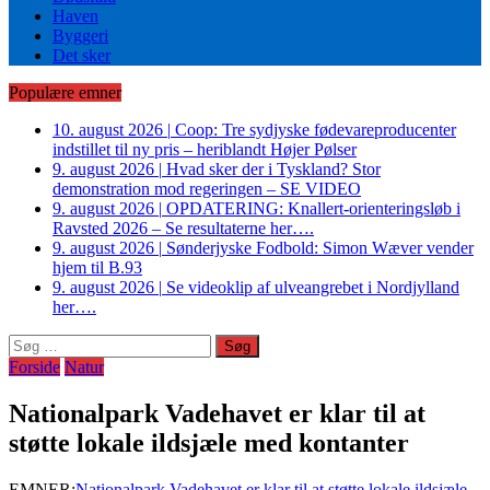
Haven
Byggeri
Det sker
Populære emner
10. august 2026
|
Coop: Tre sydjyske fødevareproducenter
indstillet til ny pris – heriblandt Højer Pølser
9. august 2026
|
Hvad sker der i Tyskland? Stor
demonstration mod regeringen – SE VIDEO
9. august 2026
|
OPDATERING: Knallert-orienteringsløb i
Ravsted 2026 – Se resultaterne her….
9. august 2026
|
Sønderjyske Fodbold: Simon Wæver vender
hjem til B.93
9. august 2026
|
Se videoklip af ulveangrebet i Nordjylland
her….
Søg
efter:
Forside
Natur
Nationalpark Vadehavet er klar til at
støtte lokale ildsjæle med kontanter
EMNER:
Nationalpark Vadehavet er klar til at støtte lokale ildsjæle