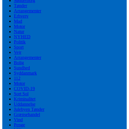
Sønderborg
Tønder
Arrangementer
Erhverv
Mad
Motor
Natur
NYHED
Politik
Sport
Vejr
Arrangementer
Bolig
Sundhed
Syddanmark
112
Motor
COVID-19
Sort Sol
Kriminalitet
Uddannelse
Julebyen Tønder
Grænsehandel
Vind
Penge