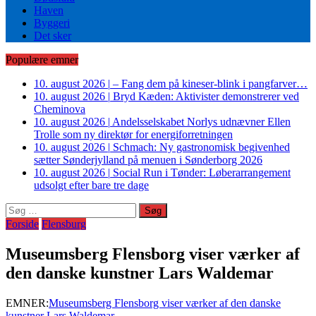
Haven
Byggeri
Det sker
Populære emner
10. august 2026
|
– Fang dem på kineser-blink i pangfarver…
10. august 2026
|
Bryd Kæden: Aktivister demonstrerer ved
Cheminova
10. august 2026
|
Andelsselskabet Norlys udnævner Ellen
Trolle som ny direktør for energiforretningen
10. august 2026
|
Schmach: Ny gastronomisk begivenhed
sætter Sønderjylland på menuen i Sønderborg 2026
10. august 2026
|
Social Run i Tønder: Løberarrangement
udsolgt efter bare tre dage
Søg
efter:
Forside
Flensburg
Museumsberg Flensborg viser værker af
den danske kunstner Lars Waldemar
EMNER:
Museumsberg Flensborg viser værker af den danske
kunstner Lars Waldemar