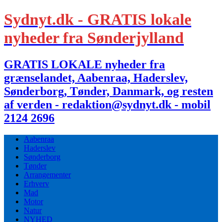
Sydnyt.dk - GRATIS lokale
nyheder fra Sønderjylland
GRATIS LOKALE nyheder fra
grænselandet, Aabenraa, Haderslev,
Sønderborg, Tønder, Danmark, og resten
af verden - redaktion@sydnyt.dk - mobil
2124 2696
Aabenraa
Haderslev
Sønderborg
Tønder
Arrangementer
Erhverv
Mad
Motor
Natur
NYHED