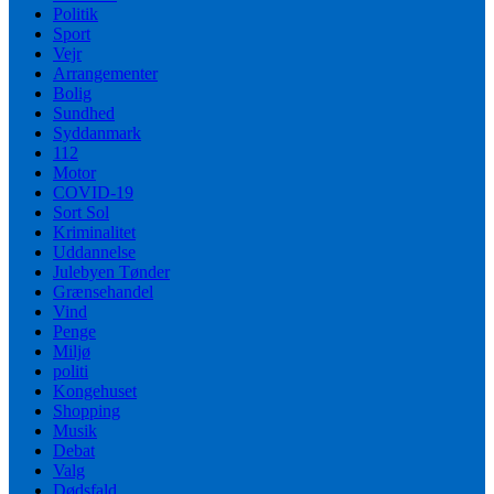
Politik
Sport
Vejr
Arrangementer
Bolig
Sundhed
Syddanmark
112
Motor
COVID-19
Sort Sol
Kriminalitet
Uddannelse
Julebyen Tønder
Grænsehandel
Vind
Penge
Miljø
politi
Kongehuset
Shopping
Musik
Debat
Valg
Dødsfald