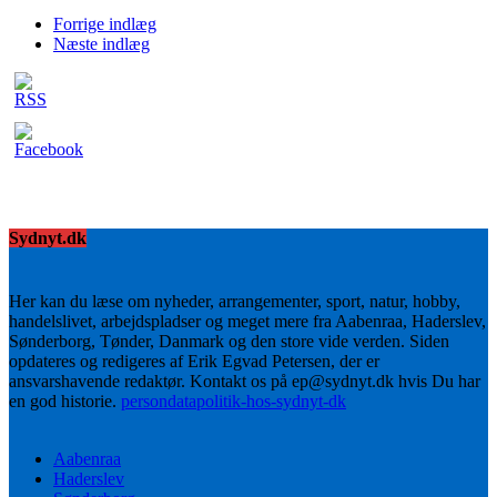
Forrige indlæg
Næste indlæg
Sydnyt.dk
Her kan du læse om nyheder, arrangementer, sport, natur, hobby,
handelslivet, arbejdspladser og meget mere fra Aabenraa, Haderslev,
Sønderborg, Tønder, Danmark og den store vide verden. Siden
opdateres og redigeres af Erik Egvad Petersen, der er
ansvarshavende redaktør. Kontakt os på ep@sydnyt.dk hvis Du har
en god historie.
persondatapolitik-hos-sydnyt-dk
Aabenraa
Haderslev