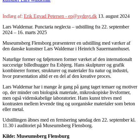
Indlæg af:
Erik Egvad Petersen - ep@sydnyt.dk
13. august 2024
Lars Waldemar. Punctaria neglecta – udstilling fra 22. september
2024 – 16. marts 2025
Museumsberg Flensborg præsenterer en udstilling med værker af
den danske kunstner Lars Waldemar i Heinrich Sauermannhuset.
Naturlige former og føljetonen former værket af den internationalt
succesrige billedhugger fra Esbjerg. Hans skulpturer og grafik
kombinerer former, strukturer og materialer fra natur og industri,
hvor præsentation altid er en del af den kreative proces.
Lars Waldemar har i mange år gang på gang taget temaer og motiver
op, der minder om biologisk materiale, mikroskopiske livsformer,
men også videnskabelige laboratorier. Hans kunst trives med
kontrasten mellem levende ting og uorganiske materialer som beton
eller metal.
Udstillingen åbnes med en fernisering søndag den 22. september kl.
11.30 i auditoriet på Museumsberg Flensborg.
Kilde: Museumsberg Flensburg