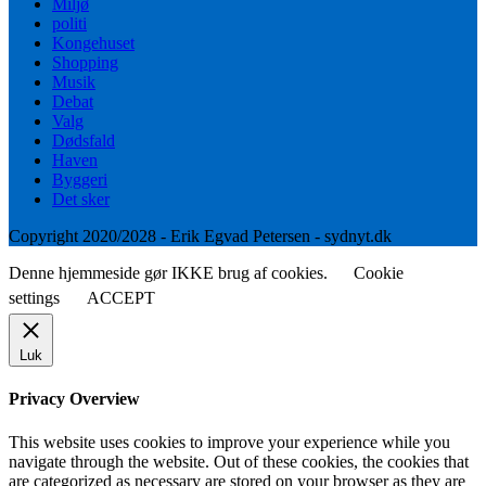
Miljø
politi
Kongehuset
Shopping
Musik
Debat
Valg
Dødsfald
Haven
Byggeri
Det sker
Copyright 2020/2028 - Erik Egvad Petersen - sydnyt.dk
Denne hjemmeside gør IKKE brug af cookies.
Cookie
settings
ACCEPT
Luk
Privacy Overview
This website uses cookies to improve your experience while you
navigate through the website. Out of these cookies, the cookies that
are categorized as necessary are stored on your browser as they are