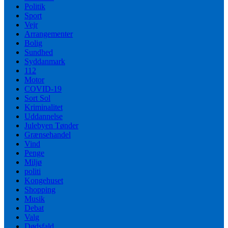
Politik
Sport
Vejr
Arrangementer
Bolig
Sundhed
Syddanmark
112
Motor
COVID-19
Sort Sol
Kriminalitet
Uddannelse
Julebyen Tønder
Grænsehandel
Vind
Penge
Miljø
politi
Kongehuset
Shopping
Musik
Debat
Valg
Dødsfald