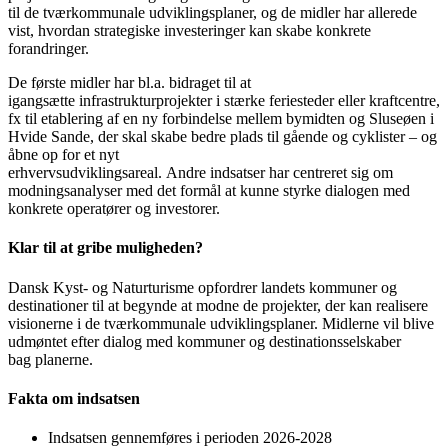
til de tværkommunale udviklingsplaner, og de midler har allerede
vist, hvordan strategiske investeringer kan skabe konkrete
forandringer.
De første midler har bl.a. bidraget til at
igangsætte infrastrukturprojekter i stærke feriesteder eller kraftcentre,
fx til etablering af en ny forbindelse mellem bymidten og Sluseøen i
Hvide Sande, der skal skabe bedre plads til gående og cyklister – og
åbne op for et nyt
erhvervsudviklingsareal. Andre indsatser har centreret sig om
modningsanalyser med det formål at kunne styrke dialogen med
konkrete operatører og investorer.
Klar til at gribe muligheden?
Dansk Kyst- og Naturturisme opfordrer landets kommuner og
destinationer til at begynde at modne de projekter, der kan realisere
visionerne i de tværkommunale udviklingsplaner. Midlerne vil blive
udmøntet efter dialog med kommuner og destinationsselskaber
bag planerne.
Fakta om indsatsen
Indsatsen gennemføres i perioden 2026-2028