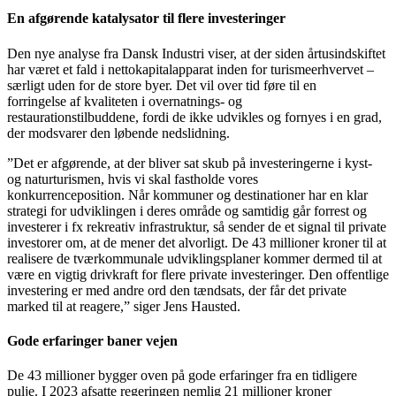
En afgørende katalysator til flere investeringer
Den nye analyse fra Dansk Industri viser, at der siden årtusindskiftet
har været et fald i nettokapitalapparat inden for turismeerhvervet –
særligt uden for de store byer. Det vil over tid føre til en
forringelse af kvaliteten i overnatnings- og
restaurationstilbuddene, fordi de ikke udvikles og fornyes i en grad,
der modsvarer den løbende nedslidning.
”Det er afgørende, at der bliver sat skub på investeringerne i kyst-
og naturturismen, hvis vi skal fastholde vores
konkurrenceposition. Når kommuner og destinationer har en klar
strategi for udviklingen i deres område og samtidig går forrest og
investerer i fx rekreativ infrastruktur, så sender de et signal til private
investorer om, at de mener det alvorligt. De 43 millioner kroner til at
realisere de tværkommunale udviklingsplaner kommer dermed til at
være en vigtig drivkraft for flere private investeringer. Den offentlige
investering er med andre ord den tændsats, der får det private
marked til at reagere,” siger Jens Hausted.
Gode erfaringer baner vejen
De 43 millioner bygger oven på gode erfaringer fra en tidligere
pulje. I 2023 afsatte regeringen nemlig 21 millioner kroner