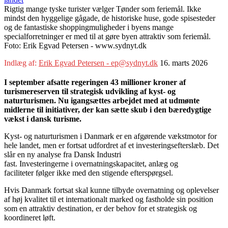
Rigtig mange tyske turister vælger Tønder som feriemål. Ikke
mindst den hyggelige gågade, de historiske huse, gode spisesteder
og de fantastiske shoppingmuligheder i byens mange
specialforretninger er med til at gøre byen attraktiv som feriemål.
Foto: Erik Egvad Petersen - www.sydnyt.dk
Indlæg af:
Erik Egvad Petersen - ep@sydnyt.dk
16. marts 2026
I september afsatte regeringen 43 millioner kroner af
turismereserven til strategisk udvikling af kyst- og
naturturismen. Nu igangsættes arbejdet med at udmønte
midlerne til initiativer, der kan sætte skub i den bæredygtige
vækst i dansk turisme.
Kyst- og naturturismen i Danmark er en afgørende vækstmotor for
hele landet, men er fortsat udfordret af et investeringsefterslæb. Det
slår en ny analyse fra Dansk Industri
fast. Investeringerne i overnatningskapacitet, anlæg og
faciliteter følger ikke med den stigende efterspørgsel.
Hvis Danmark fortsat skal kunne tilbyde overnatning og oplevelser
af høj kvalitet til et internationalt marked og fastholde sin position
som en attraktiv destination, er der behov for et strategisk og
koordineret løft.