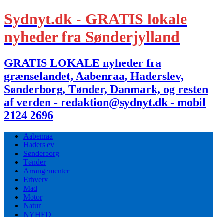
Sydnyt.dk - GRATIS lokale
nyheder fra Sønderjylland
GRATIS LOKALE nyheder fra
grænselandet, Aabenraa, Haderslev,
Sønderborg, Tønder, Danmark, og resten
af verden - redaktion@sydnyt.dk - mobil
2124 2696
Aabenraa
Haderslev
Sønderborg
Tønder
Arrangementer
Erhverv
Mad
Motor
Natur
NYHED