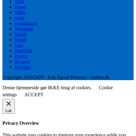
Vind
Penge
Miljø
politi
Kongehuset
Shopping
Musik
Debat
Valg
Dødsfald
Haven
Byggeri
Det sker
Copyright 2020/2028 - Erik Egvad Petersen - sydnyt.dk
Denne hjemmeside gør IKKE brug af cookies.
Cookie
settings
ACCEPT
Luk
Privacy Overview
This website uses cookies to improve your experience while you