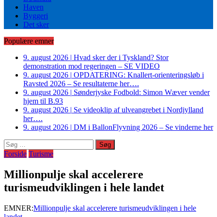
Haven
Byggeri
Det sker
Populære emner
9. august 2026
|
Hvad sker der i Tyskland? Stor
demonstration mod regeringen – SE VIDEO
9. august 2026
|
OPDATERING: Knallert-orienteringsløb i
Ravsted 2026 – Se resultaterne her….
9. august 2026
|
Sønderjyske Fodbold: Simon Wæver vender
hjem til B.93
9. august 2026
|
Se videoklip af ulveangrebet i Nordjylland
her….
9. august 2026
|
DM i BallonFlyvning 2026 – Se vinderne her
Søg
efter:
Forside
Turisme
Millionpulje skal accelerere
turismeudviklingen i hele landet
EMNER:
Millionpulje skal accelerere turismeudviklingen i hele
landet