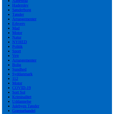
Aabenraa
Haderslev
Sønderborg
Tønder
Arrangementer
Erhverv
Mad
Motor
Natur
NYHED
Politik
Sport
Vejr
Arrangementer
Bolig
Sundhed
Syddanmark
112
Motor
COVID-19
Sort Sol
Kriminalitet
Uddannelse
Julebyen Tønder
Grænsehandel