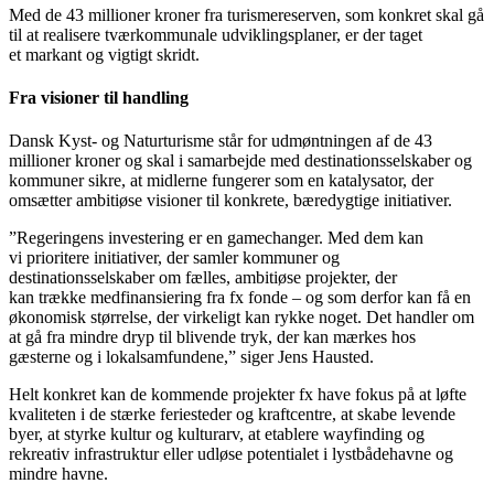
Med de 43 millioner kroner fra turismereserven, som konkret skal gå
til at realisere tværkommunale udviklingsplaner, er der taget
et markant og vigtigt skridt.
Fra visioner til handling
Dansk Kyst- og Naturturisme står for udmøntningen af de 43
millioner kroner og skal i samarbejde med destinationsselskaber og
kommuner sikre, at midlerne fungerer som en katalysator, der
omsætter ambitiøse visioner til konkrete, bæredygtige initiativer.
”Regeringens investering er en gamechanger. Med dem kan
vi prioritere initiativer, der samler kommuner og
destinationsselskaber om fælles, ambitiøse projekter, der
kan trække medfinansiering fra fx fonde – og som derfor kan få en
økonomisk størrelse, der virkeligt kan rykke noget. Det handler om
at gå fra mindre dryp til blivende tryk, der kan mærkes hos
gæsterne og i lokalsamfundene,” siger Jens Hausted.
Helt konkret kan de kommende projekter fx have fokus på at løfte
kvaliteten i de stærke feriesteder og kraftcentre, at skabe levende
byer, at styrke kultur og kulturarv, at etablere wayfinding og
rekreativ infrastruktur eller udløse potentialet i lystbådehavne og
mindre havne.